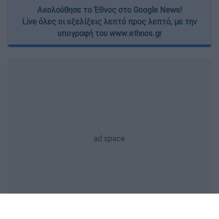
Ακολούθησε το Έθνος στο Google News!
Live όλες οι εξελίξεις λεπτό προς λεπτό, με την
υπογραφή του www.ethnos.gr