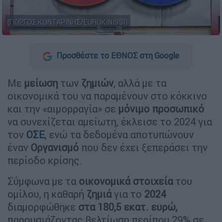
(ΓΙΩΡΓΟΣ ΚΟΝΤΑΡΙΝΗΣ/EUROKINISSI)
Προσθέστε το ΕΘΝΟΣ στη Google
Με
μείωση
των
ζημιών
, αλλά με τα
οικονομικά του να παραμένουν στο κόκκινο
και την «αιμορραγία» σε
μόνιμο
προσωπικό
να συνεχίζεται αμείωτη, έκλεισε το 2024 για
τον
ΟΣΕ
, ενώ τα δεδομένα αποτυπώνουν
έναν
Οργανισμό
που δεν έχει ξεπεράσει την
περίοδο κρίσης.
Σύμφωνα με τα
οικονομικά
στοιχεία
του
ομίλου, η καθαρή
ζημιά
για το
2024
διαμορφώθηκε
στα 180,5 εκατ. ευρώ,
παρουσιάζοντας βελτίωση περίπου 29% σε