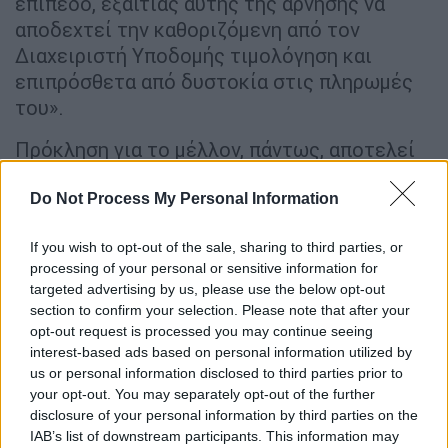
επίπεδο, εξαιτίας αυτής της άρνησης να
αποδεχτεί την καθοριζόμενη από τον
Διαχειριστή Υποδομής τιμολόγηση και
επιπρόσθετα από δυστοκία στις πληρωμές
του».
Πρόκληση για το μέλλον, πάντως, αποτελεί
και το ζητημα των αγωγών που εκκρεμούν
κατά του ΟΣΕ και αφορούν τόσο το
Do Not Process My Personal Information
παρελθόν, όσο όμως και αυτών που
If you wish to opt-out of the sale, sharing to third parties, or
υποβλήθηκαν ή θα υποβληθούν από
processing of your personal or sensitive information for
συγγενείς θυμάτων ή τραυματίες των
targeted advertising by us, please use the below opt-out
Τεμπών.
section to confirm your selection. Please note that after your
opt-out request is processed you may continue seeing
Εως σήμερα έχουν ήδη επιδοθεί 12 αγωγές
interest-based ads based on personal information utilized by
αποζημίωσης για τα Τέμπη, εκ των οποίων
us or personal information disclosed to third parties prior to
your opt-out. You may separately opt-out of the further
μόνο σε μία έχει εκδοθεί πρωτόδικη
disclosure of your personal information by third parties on the
απόφαση. Για την απόφαση αυτή ασκήθηκε
IAB’s list of downstream participants. This information may