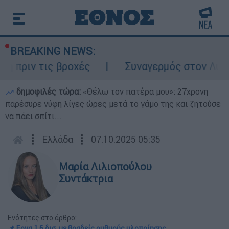
BREAKING NEWS:
ν τις βροχές
Συναγερμός στον Λυκαβηττό
δημοφιλές τώρα:
«Θέλω τον πατέρα μου»: 27χρονη
παρέσυρε νύφη λίγες ώρες μετά το γάμο της και ζητούσε
να πάει σπίτι...
┋
Ελλάδα
┋
07.10.2025 05:35
Μαρία Λιλιοπούλου
Συντάκτρια
Ενότητες στο άρθρο:
📌 Εργα 1,6 δισ. με βραδείς ρυθμούς υλοποίησης