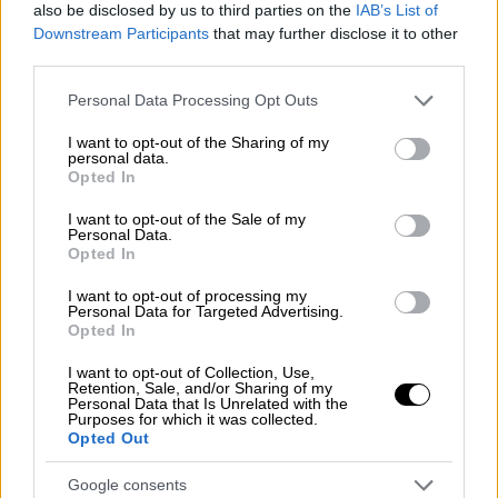
έφεση, από τον ΟΣΕ, την οποία ο Οργανισμός
also be disclosed by us to third parties on the
IAB’s List of
αναμένεται να μην προχωρήσει ύστερα και
Downstream Participants
that may further disclose it to other
third parties.
από την πρόσφατη παραίνεση του κ.
Κυρανάκη.
Please note that this website/app uses one or more Google
Personal Data Processing Opt Outs
services and may gather and store information including but
Σύμφωνα με τους οικονομικούς ελεγκτές,
not limited to your visit or usage behaviour. You may click to
I want to opt-out of the Sharing of my
personal data.
πάντως, για τις υπόλοιπες αγωγές δεν είναι
grant or deny consent to Google and its third-party tags to
Opted In
use your data for below specified purposes in below Google
δυνατό να προβλεφθούν με ασφάλεια ούτε ο
consent section.
I want to opt-out of the Sale of my
αριθμός ούτε ο χρόνος άσκησης νέων με
Personal Data.
αποτέλεσμα να μην μπορεί να σχηματιστεί
Opted In
σχετική πρόβλεψη. «Παράλληλα
I want to opt-out of processing my
επισημαίνουμε ότι το ποσοστό υπαιτιότητας
Personal Data for Targeted Advertising.
Opted In
του ΟΣΕ και της Hellenic Train δεν έχει
αποσαφηνιστεί ώστε να μας επιτρέπει να
I want to opt-out of Collection, Use,
Retention, Sale, and/or Sharing of my
έχουμε μια ολοκληρωμένη εικόνα για το
Personal Data that Is Unrelated with the
Purposes for which it was collected.
ύψος των επιδικασθέντων ποσών ή άλλων
Opted Out
τρίτων», υπογραμμίζεται.
Google consents