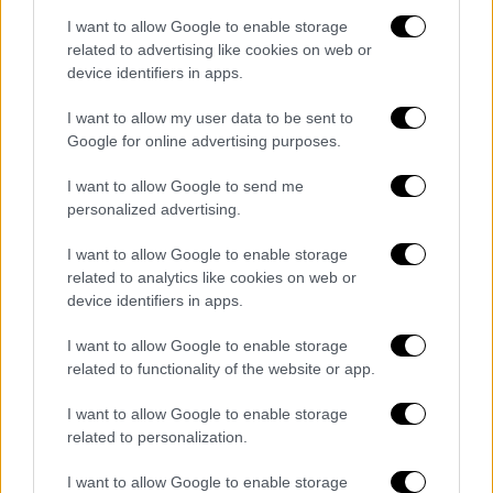
Ωστόσο εις βάρος του Ομίλου εκκρεμεί
I want to allow Google to enable storage
σημαντικός αριθμός και άλλων δικαστικών
related to advertising like cookies on web or
υποθέσεων, οι οποίες αφορούν αγωγές για
device identifiers in apps.
αποζημιώσεις τρίτων από ατυχήματα,
εργατικά ατυχήματα, εργατικές αξιώσεις,
I want to allow my user data to be sent to
Google for online advertising purposes.
αγωγές Δήμων και αγωγές που αφορούν
συμβατικές υποχρεώσεις και
I want to allow Google to send me
απαλλοτριώσεις. Το συνολικό ύψος των
personalized advertising.
σχετικών αγωγικών αξιώσεων ανέρχεται σε
I want to allow Google to enable storage
303,4 εκατ. ευρώ, με τη Διοίκηση, κατόπιν
related to analytics like cookies on web or
εκτιμήσεων να έχει σχηματίσει πρόβλεψη
device identifiers in apps.
ύψους 196,1 εκατ.
I want to allow Google to enable storage
Αντίστοιχα υφίστανται και αγωγές από τον
related to functionality of the website or app.
ΟΣΕ κατά τρίτων προμηθευτών, αναδόχων
I want to allow Google to enable storage
κλπ που ανέρχονται συνολικά στο ποσό των
related to personalization.
370 εκατ. ευρώ με την πλειονότητά τους να
προέρχεται από τις προγραμματικές
I want to allow Google to enable storage