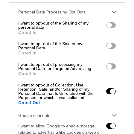
third parties.
Ελλάδα
|
16.10.2025 23:26
Please note that this website/app uses one or more Google
Personal Data Processing Opt Outs
Φρίκη στα Ιωάννινα: Εκπαιδευτικός
services and may gather and store information including but
κατηγορείται για σεξουαλική
not limited to your visit or usage behaviour. You may click to
I want to opt-out of the Sharing of my
personal data.
grant or deny consent to Google and its third-party tags to
παρενόχληση 10χρονης μαθήτριας
Opted In
use your data for below specified purposes in below Google
consent section.
I want to opt-out of the Sale of my
Personal Data.
Ελλάδα
|
16.10.2025 23:10
Opted In
Φοινικούντα: Οι αλλαγές στη διαθήκη
πριν το φονικό και η δραματική
I want to opt-out of processing my
Personal Data for Targeted Advertising.
κατάθεση του ανιψιού του θύματος
Opted In
I want to opt-out of Collection, Use,
Retention, Sale, and/or Sharing of my
Personal Data that Is Unrelated with the
Purposes for which it was collected.
Το περιστατικό συνέβη στις 22.30 το βράδυ
Opted Out
της Πέμπτης
μετά από πρόσκρουση λέμβου
Google consents
στα βράχια
. Τα δύο θύματα είναι γυναίκες,
ενώ συνολικά 12 από τους πρόσφυγες και
I want to allow Google to enable storage
μετανάστες μεταφέρθηκαν στο νοσοκομείο
related to advertising like cookies on web or