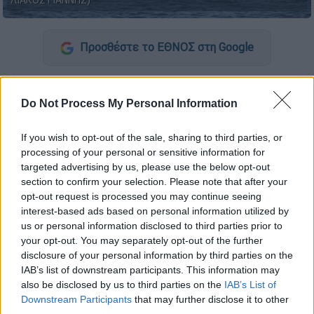
ΛΙΑΚΟΣ ΓΙΑΝΝΗΣ)
Προσθέστε το ΕΘΝΟΣ στη Google
Είκοσι τέσσερις
μετανάστες
εντοπίστηκαν
σε επιχείρηση διάσωσης του
Λιμενικού
στον
Do Not Process My Personal Information
Παντουκιό Χίου, ενώ ακόμα πέντε
απεγκλωβίστηκαν από δύσβατη βραχώδη
If you wish to opt-out of the sale, sharing to third parties, or
processing of your personal or sensitive information for
περιοχή. Δυστυχώς, σύμφωνα με την ΕΡΤ,
οι
targeted advertising by us, please use the below opt-out
δύο χωρίς τις αισθήσεις τους
.
section to confirm your selection. Please note that after your
opt-out request is processed you may continue seeing
Στην επιχείρηση συμμετείχαν στελέχη του
interest-based ads based on personal information utilized by
Λιμενικού Σώματος της Ελληνικής
us or personal information disclosed to third parties prior to
Ακτοφυλακής και της Πυροσβεστικής
your opt-out. You may separately opt-out of the further
disclosure of your personal information by third parties on the
Υπηρεσίας.
IAB’s list of downstream participants. This information may
also be disclosed by us to third parties on the
IAB’s List of
ΔΙΑΒΑΣΤΕ ΕΠΙΣΗΣ
Downstream Participants
that may further disclose it to other