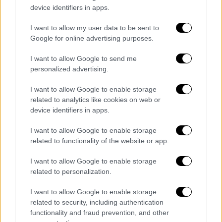
device identifiers in apps.
Χίου. Ένας νοσηλεύεται στη ΜΕΘ και πέντε
στη χειρουργική και παθολογική κλινική.
I want to allow my user data to be sent to
Google for online advertising purposes.
Οι υπόλοιποι μεταφέρθηκαν στο Κέντρο
Υποδοχής και ταυτοποίησης προσφύγων-
I want to allow Google to send me
μεταναστών στη ΒΙΑΛ.
personalized advertising.
Οι συνθήκες του συμβάντος ερευνώνται από
I want to allow Google to enable storage
related to analytics like cookies on web or
τις αρμόδιες αρχές.
device identifiers in apps.
I want to allow Google to enable storage
related to functionality of the website or app.
Τα σχολιά σας δημοσιεύονται άμεσα με δική σας ευθύνη. Το
ΕΘΝΟΣ θα παρεμβαίνει και τα προσβλητικά σχόλια θα
διαγράφονται
I want to allow Google to enable storage
related to personalization.
I want to allow Google to enable storage
related to security, including authentication
functionality and fraud prevention, and other