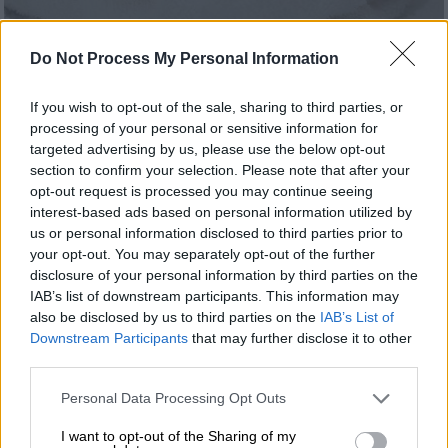
Νεκρό βρέφος στην Πάρο: «Στην πραγματικότητα ήρθε νεκρό
στο Κέντρο Υγείας» (UNSPLASH)
Do Not Process My Personal Information
If you wish to opt-out of the sale, sharing to third parties, or
Προσθέστε το ΕΘΝΟΣ στη Google
processing of your personal or sensitive information for
targeted advertising by us, please use the below opt-out
section to confirm your selection. Please note that after your
Μια ανείπωτη τραγωδία σημειώθηκε στη
opt-out request is processed you may continue seeing
Λάρισα
όπου βρέφος ενός μηνός κατέληξε
interest-based ads based on personal information utilized by
νεκρό.
us or personal information disclosed to third parties prior to
your opt-out. You may separately opt-out of the further
disclosure of your personal information by third parties on the
ΔΙΑΒΑΣΤΕ ΕΠΙΣΗΣ
IAB’s list of downstream participants. This information may
also be disclosed by us to third parties on the
IAB’s List of
Ελλάδα
|
23.10.2025 07:47
Downstream Participants
that may further disclose it to other
Θρίλερ με τον θάνατο της 16χρονης
third parties.
στο Γκάζι: Γιατί δεν ενημερώθηκε η
Please note that this website/app uses one or more Google
Personal Data Processing Opt Outs
ΕΛΑΣ άμεσα - Οι 3 κλήσεις στο ΕΚΑΒ
services and may gather and store information including but
για μέθη
not limited to your visit or usage behaviour. You may click to
I want to opt-out of the Sharing of my