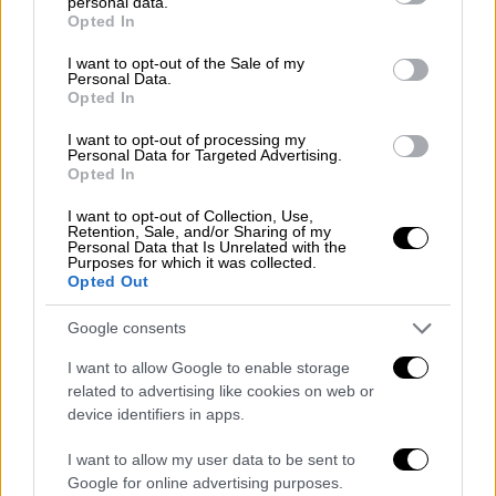
personal data.
grant or deny consent to Google and its third-party tags to
Opted In
use your data for below specified purposes in below Google
consent section.
I want to opt-out of the Sale of my
Personal Data.
Το χρονικό
Opted In
I want to opt-out of processing my
Σύμφωνα με το
larissanet.gr.
το περιστατικό
Personal Data for Targeted Advertising.
συνέβη στο Αργυροπούλι Τυρνάβου όταν η
Opted In
γιαγιά, με την οποία διέμενε το κοριτσάκι,
I want to opt-out of Collection, Use,
διαπίστωσε πως κάτι δεν πήγαινε καλά.
Retention, Sale, and/or Sharing of my
Personal Data that Is Unrelated with the
Αμέσως η γυναίκα μετέφερε το μωρό στο
Purposes for which it was collected.
Opted Out
Κέντρο Υγείας Τυρνάβου και εκεί σήμανε
συναγερμός.
Google consents
Με ασθενοφόρο του
ΕΚΑΒ
το βρέφος
I want to allow Google to enable storage
related to advertising like cookies on web or
διακομίστηκε στο Γενικό Νοσοκομείο
device identifiers in apps.
Λάρισας, όπου διαπιστώθηκε ο θάνατός του.
I want to allow my user data to be sent to
Το
βρέφος
– σύμφωνα με την πρώτη εικόνα
Google for online advertising purposes.