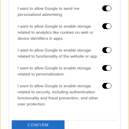
– κατέληξε από παθολογικά αίτια.
I want to allow Google to send me
Για το συμβάν – όπως γίνεται σε κάθε
personalized advertising.
αντίστοιχη περίπτωση – ειδοποιήθηκε η
I want to allow Google to enable storage
ΕΛ.ΑΣ., ενώ την προανάκριση διενεργεί το
related to analytics like cookies on web or
Α.Τ. Τυρνάβου,
device identifiers in apps.
I want to allow Google to enable storage
related to functionality of the website or app.
Τα σχολιά σας δημοσιεύονται άμεσα με δική σας ευθύνη. Το
ΕΘΝΟΣ θα παρεμβαίνει και τα προσβλητικά σχόλια θα
I want to allow Google to enable storage
διαγράφονται
related to personalization.
I want to allow Google to enable storage
related to security, including authentication
functionality and fraud prevention, and other
user protection.
CONFIRM
καταχώρηση