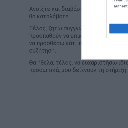
authenti
Ανοίξτε και διαβάστε προσεκτικά τον
θα καταλάβετε.
Τέλος, ζητώ συγγνώμη από όλους το
προσπαθούν να επικοινωνήσουν μαζί 
να προσθέσω κάτι περισσότερο και δ
συζήτηση.
Θα ήθελα, τέλος, να ευχαριστήσω ιδι
προσωπικά, μου δείχνουν τη στήριξή 