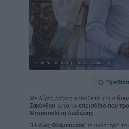
Επεισόδιο με τον Μητροπολίτη Δωδώνης
Προσθέστε
Με λίγες λέξεις τοποθετείται ο
διευ
Ζακύνθου
μετά το
επεισόδιο που πρ
Μητροπολίτη Δωδώνης
.
Ο
Ηλίας Φλάμπουρας
με ανάρτησή το