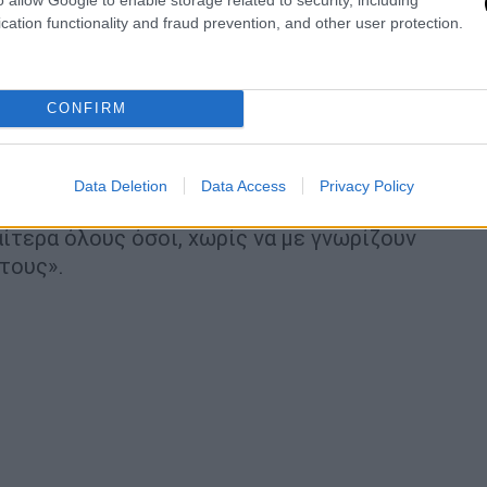
cation functionality and fraud prevention, and other user protection.
 λόγο, όσοι πραγματικά ενδιαφέρεστε, και
υς δημοσιογράφους που επίμονα
CONFIRM
μου και δεν λαμβάνουν απάντηση. Δεν έχω
εν προτίθεμαι να εμπλακώ σε καμία
Data Deletion
Data Access
Privacy Policy
αίτερα όλους όσοι, χωρίς να με γνωρίζουν
τους».