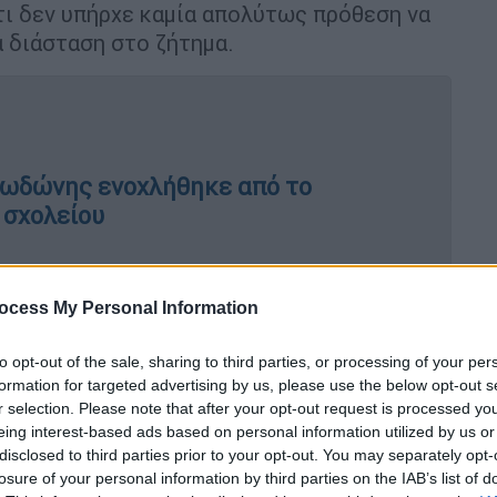
ότι δεν υπήρχε καμία απολύτως πρόθεση να
α διάσταση στο ζήτημα.
Δωδώνης ενοχλήθηκε από το
 σχολείου
ocess My Personal Information
ομιλίας μου από όλους τους
ασή τους απέναντι στην άδικη επίθεση που
to opt-out of the sale, sharing to third parties, or processing of your per
υθυνθείτε για να τοποθετηθούν» σημειώνει
formation for targeted advertising by us, please use the below opt-out s
ημοτικού Σχολείου
Ζακύνθου
για το
r selection. Please note that after your opt-out request is processed y
eing interest-based ads based on personal information utilized by us or
ώνης.
disclosed to third parties prior to your opt-out. You may separately opt-
losure of your personal information by third parties on the IAB’s list of