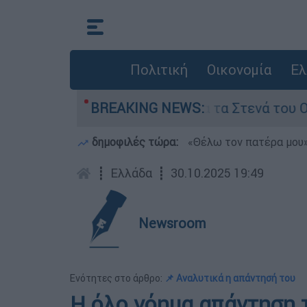
Πολιτική
Οικονομία
Ελ
οι της Τεχεράνης για τα Στενά του Ορμούζ
BREAKING NEWS:
δημοφιλές τώρα:
«Θέλω τον πατέρα μου»:
┋
Ελλάδα
┋
30.10.2025 19:49
Newsroom
Ενότητες στο άρθρο:
📌 Αναλυτικά η απάντησή του
Η όλο νόημα απάντηση 