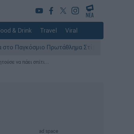
ood & Drink
Travel
Viral
σμιο Πρωτάθλημα Στίβου Κ20
Στον εισαγγ
τούσε να πάει σπίτι...