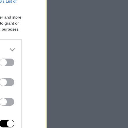
B’s List of
er and store
to grant or
ed purposes