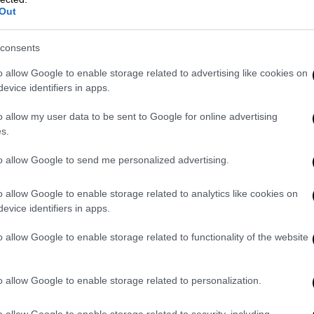
Out
άλη πίεση από τα μέσα μαζικής
consents
ά με το πρόσφατο περιστατικό που συνέβη
o allow Google to enable storage related to advertising like cookies on
ις 28 Οκτωβρίου.
evice identifiers in apps.
ρισσότερο πέρα από την απογοήτευσή μου,
o allow my user data to be sent to Google for online advertising
s.
to allow Google to send me personalized advertising.
ς πρόθεση να προκαλέσω ή να δημιουργηθεί
o allow Google to enable storage related to analytics like cookies on
μιλίας μου από όλους τους
evice identifiers in apps.
ασή τους απέναντι στην άδικη επίθεση που
o allow Google to enable storage related to functionality of the website
υθυνθείτε για να τοποθετηθούν.
o allow Google to enable storage related to personalization.
πιτέθηκε είναι ο λόγος που εκφώνησα».
o allow Google to enable storage related to security, including