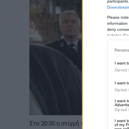
participants
Downstream 
Please note
information 
deny consent
in below Go
Persona
I want t
Opted 
I want t
Opted 
I want 
Advertis
Opted 
I want t
Στο 20:30 η στιγμή του επεισοδίου
of my P
was col