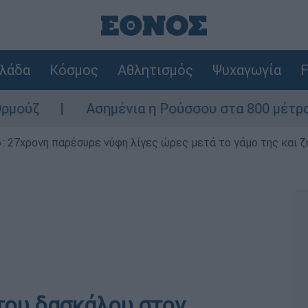
λάδα
Κόσμος
Αθλητισμός
Ψυχαγωγία
F
Ασημένια η Ρούσσου στα 800 μέτρα στο Παγκό
 27χρονη παρέσυρε νύφη λίγες ώρες μετά το γάμο της και ζη
του δασκάλου στον