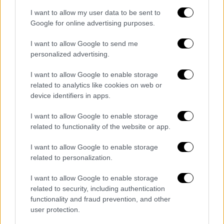
στη
Λάρισα
. Οι πρώτες ενδείξεις
I want to allow my user data to be sent to
παραπέμπουν σε παθολογικά αίτια
Google for online advertising purposes.
Ο Κωνσταντίνος φέρεται να είχε αισθανθεί
I want to allow Google to send me
personalized advertising.
νωρίτερα ενοχλήσεις, τις οποίες, όμως, δεν
θεώρησε σοβαρές και αρνήθηκε να μεταβεί
I want to allow Google to enable storage
στο νοσοκομείο, παρά τις παροτρύνσεις της
related to analytics like cookies on web or
μητέρας του.
device identifiers in apps.
I want to allow Google to enable storage
related to functionality of the website or app.
Τα σχολιά σας δημοσιεύονται άμεσα με δική σας ευθύνη. Το
ΕΘΝΟΣ θα παρεμβαίνει και τα προσβλητικά σχόλια θα
I want to allow Google to enable storage
διαγράφονται
related to personalization.
I want to allow Google to enable storage
related to security, including authentication
functionality and fraud prevention, and other
user protection.