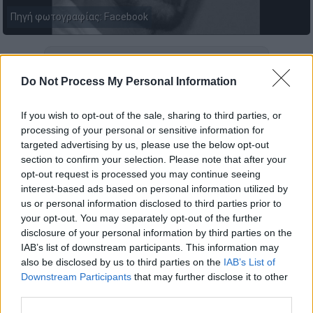
Πηγή φωτογραφίας: Facebook
Προσθέστε το ΕΘΝΟΣ στη Google
Do Not Process My Personal Information
Θλίψη προκάλεσε στον
Βόλο
είδηση του
If you wish to opt-out of the sale, sharing to third parties, or
θανάτου του 44χρονου
Κωνσταντίνου
processing of your personal or sensitive information for
Αποστολίνα, που βρέθηκε στο σπίτι του
targeted advertising by us, please use the below opt-out
χωρίς τις αισθήσεις του.
section to confirm your selection. Please note that after your
opt-out request is processed you may continue seeing
interest-based ads based on personal information utilized by
ΔΙΑΒΑΣΤΕ ΕΠΙΣΗΣ
us or personal information disclosed to third parties prior to
your opt-out. You may separately opt-out of the further
Ελλάδα
|
01.11.2025 10:45
disclosure of your personal information by third parties on the
«Οι γονείς τους μάς έκαναν μήνυση»:
IAB’s list of downstream participants. This information may
also be disclosed by us to third parties on the
IAB’s List of
Τι λέει ο πατέρας του 13χρονου που
Downstream Participants
that may further disclose it to other
δέχτηκε επίθεση από 15 ανήλικους
third parties.
στο Μοσχάτο