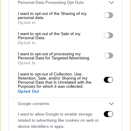
Please note that this website/app uses one or more Google
Personal Data Processing Opt Outs
services and may gather and store information including but
not limited to your visit or usage behaviour. You may click to
I want to opt-out of the Sharing of my
personal data.
grant or deny consent to Google and its third-party tags to
Τι συνέβη
Opted In
use your data for below specified purposes in below Google
consent section.
I want to opt-out of the Sale of my
Σύμφωνα με το
magnesianews.gr
,
ο 44χρονος
Personal Data.
Opted In
είχε επιστρέψει πρόσφατα από τη Μύκονο,
όπου εργαζόταν για τη σεζόν και
I want to opt-out of processing my
Personal Data for Targeted Advertising.
κατέρρευσε στο σπίτι της μητέρας του στην
Opted In
οδό Μπασδέκη, η οποία τον βρήκε αναίσθητο
και ειδοποίησε άμεσα το
ΕΚΑΒ
.
I want to opt-out of Collection, Use,
Retention, Sale, and/or Sharing of my
Personal Data that Is Unrelated with the
Παρά τις προσπάθειες των διασωστών και
Purposes for which it was collected.
Opted Out
του ιατρικού προσωπικού του
Νοσοκομείου
Βόλου
, ο 44χρονος δεν τα κατάφερε.
Google consents
Η αιτία του θανάτου του θα προσδιοριστεί
I want to allow Google to enable storage
related to advertising like cookies on web or
μετά από νεκροψία – νεκροτομή, που έχει
device identifiers in apps.
προγραμματιστεί για την ερχόμενη Δευτέρα