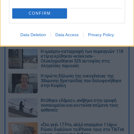
CONFIRM
καταχώρηση
Data Deletion
Data Access
Privacy Policy
Διαβάστε ακόμη
Η «μαύρη» καταγραφή των πυρκαγιών: 118
κτίρια κρίθηκαν «κόκκινα» -
Ολοκληρώθηκαν 325 αυτοψίες στις
πληγείσες περιοχές
Η πρώτη δήλωση της οικογένειας της
38χρονης Βρετανίδας που δολοφονήθηκε
στην Κυψέλη
Ντύθηκε «Χάρος», ανέβηκε στην οροφή
νοσοκομείου και κοιτούσε επίμονα τους
ασθενείς
«Όχι γκέι 17 Pro, αλλά σπασμένο 11άρι»:
Ρώσοι διαλύουν τα iPhone τους στο TikTok