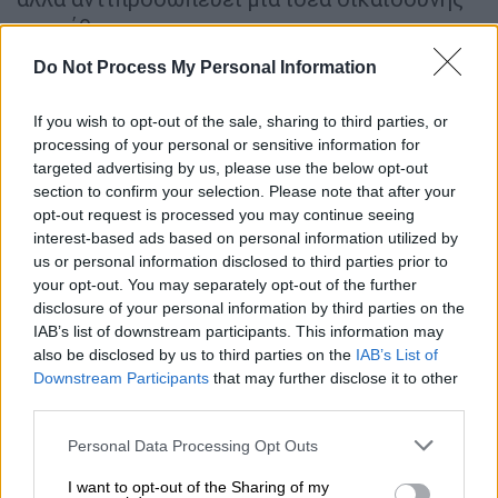
και κάθαρσης».
Do Not Process My Personal Information
ΔΙΑΒΑΣΤΕ ΕΠΙΣΗΣ
If you wish to opt-out of the sale, sharing to third parties, or
Ελλάδα
|
05.11.2025 11:11
processing of your personal or sensitive information for
Αδιανόητο: Φοιτητής καταδικάστηκε
targeted advertising by us, please use the below opt-out
section to confirm your selection. Please note that after your
σε 14 μήνες φυλάκιση για σύνθημα σε
opt-out request is processed you may continue seeing
τοίχο του Πολυτεχνείου!
interest-based ads based on personal information utilized by
us or personal information disclosed to third parties prior to
your opt-out. You may separately opt-out of the further
disclosure of your personal information by third parties on the
IAB’s list of downstream participants. This information may
Αναφερόμενος στη διάψευση που εξέδωσε η
also be disclosed by us to third parties on the
IAB’s List of
ίδια η
Καρυστιανού
, τόνισε: «Η
Μαρία
είναι
Downstream Participants
that may further disclose it to other
άνθρωπος με έντονα συναισθήματα μετά από
third parties.
όσα έχει βιώσει. Ένιωσε τη δύναμη του
Please note that this website/app uses one or more Google
Personal Data Processing Opt Outs
κύματος και αιφνιδιάστηκε».
services and may gather and store information including but
not limited to your visit or usage behaviour. You may click to
I want to opt-out of the Sharing of my