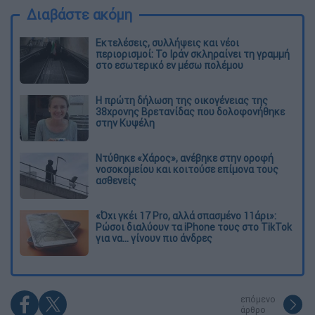
Διαβάστε ακόμη
Εκτελέσεις, συλλήψεις και νέοι
περιορισμοί: Το Ιράν σκληραίνει τη γραμμή
στο εσωτερικό εν μέσω πολέμου
Η πρώτη δήλωση της οικογένειας της
38χρονης Βρετανίδας που δολοφονήθηκε
στην Κυψέλη
Ντύθηκε «Χάρος», ανέβηκε στην οροφή
νοσοκομείου και κοιτούσε επίμονα τους
ασθενείς
«Όχι γκέι 17 Pro, αλλά σπασμένο 11άρι»:
Ρώσοι διαλύουν τα iPhone τους στο TikTok
για να... γίνουν πιο άνδρες
επόμενο
άρθρο