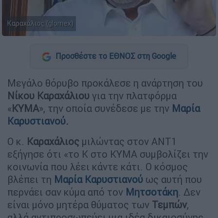
Καραχάλιος (glomex)
Προσθέστε το ΕΘΝΟΣ στη Google
Μεγάλο θόρυβο προκάλεσε η ανάρτηση του
Νίκου
Καραχάλιου
για την πλατφόρμα
«
ΚΥΜΑ
», την οποία συνέδεσε με την
Μαρία
Καρυστιανού.
Ο κ.
Καραχάλιος
μιλώντας στον ANT1
εξήγησε ότι «το Κ στο ΚΥΜΑ συμβολίζει την
κοινωνία που λέει κάντε κάτι. Ο κόσμος
βλέπει τη
Μαρία Καρυστιανού
ως αυτή που
περνάει σαν κύμα από τον
Μητσοτάκη
. Δεν
είναι μόνο μητέρα θύματος των
Τεμπών
,
αλλά αντιπροσωπεύει μια ιδέα δικαιοσύνης