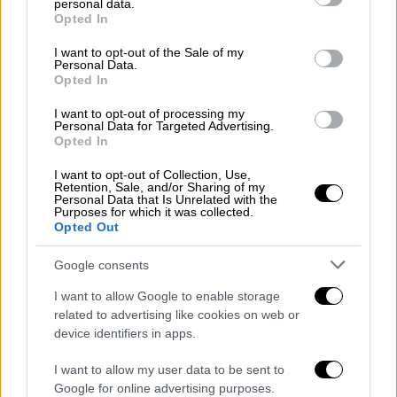
personal data.
grant or deny consent to Google and its third-party tags to
Opted In
use your data for below specified purposes in below Google
consent section.
I want to opt-out of the Sale of my
Personal Data.
Opted In
I want to opt-out of processing my
Personal Data for Targeted Advertising.
Opted In
I want to opt-out of Collection, Use,
Retention, Sale, and/or Sharing of my
Personal Data that Is Unrelated with the
Purposes for which it was collected.
«Η Μαρία με φώναξε»
Opted Out
Ο κ.
Καραχάλιος
επεσήμανε ότι το
ΚΥΜΑ
δεν
Google consents
ανήκει σε κανέναν και πρόσθεσε ότι αν η ίδια
I want to allow Google to enable storage
επιθυμεί, μπορεί να παραχωρήσει τα domain.
related to advertising like cookies on web or
Ανέφερε επίσης ότι έχει συναντηθεί με τη
device identifiers in apps.
Μαρία 15-20 φορές τους τελευταίους τρεις
I want to allow my user data to be sent to
μήνες. «Η
Μαρία
με φώναξε και μου είπε
Google for online advertising purposes.