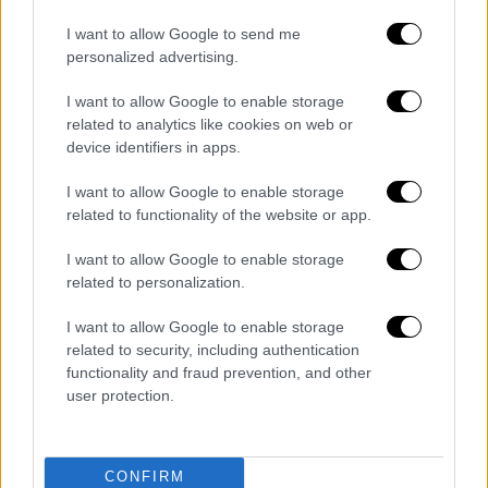
θέλω να προχωρήσουμε να οργανώσουμε το
κίνημα, όχι το ΚΥΜΑ, που μπορεί να
I want to allow Google to send me
μετασχηματιστεί σε κόμμα και να πάμε στο
personalized advertising.
κοινοβούλιο», είπε, εξηγώντας ότι κάποια
I want to allow Google to enable storage
στιγμή το καλοκαίρι έγιναν κινήσεις για την
related to analytics like cookies on web or
ανακοίνωση ενός κόμματος.
device identifiers in apps.
Παρά τους δισταγμούς που υπάρχουν,
I want to allow Google to enable storage
related to functionality of the website or app.
εξαιτίας των διαφορετικών απόψεων γύρω
της, ο κ. Καραχάλιος διευκρίνισε: «Δεν
I want to allow Google to enable storage
απαντώ ως εκπρόσωπος της
Μαρίας
αλλά
related to personalization.
ως ένας από τους πολλούς. Το
ΚΥΜΑ
δεν
I want to allow Google to enable storage
εκφράζεται μόνο για τα Τέμπη αλλά και για
related to security, including authentication
το Μάτι. Δεν πρέπει να το δούμε
functionality and fraud prevention, and other
αποκλειστικά ως ζήτημα των
Τεμπών
».
user protection.
Ο ίδιος κατέληξε τονίζοντας την πολιτική
δυναμική της
Καρυστιανού
: «Η
Μαρία
μπορεί
CONFIRM