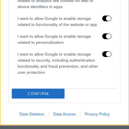
Σιδηροδρόμου της Αθήνας. Σύμφωνα με το
related to analytics like cookies on web or
σχέδιο,
θα αλλάξει η δρομολογιακή πολιτική
device identifiers in apps.
ώστε να μειωθούν οι χρόνοι αναμονής με
I want to allow Google to enable storage
στόχο οι χρονοαποστάσεις να πέσουν στα 20
related to functionality of the website or app.
από τα 45 λεπτά που είναι σήμερα.
I want to allow Google to enable storage
related to personalization.
I want to allow Google to enable storage
related to security, including authentication
functionality and fraud prevention, and other
user protection.
CONFIRM
Data Deletion
Data Access
Privacy Policy