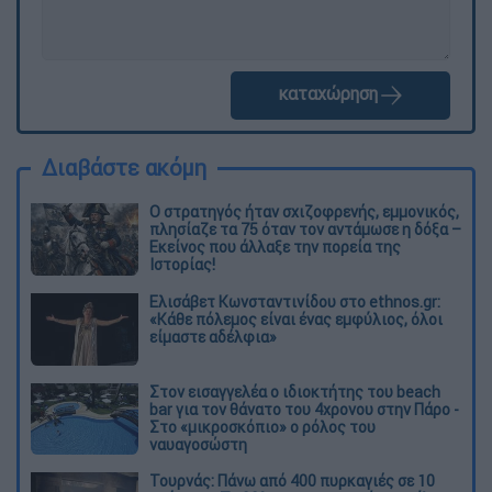
καταχώρηση
Διαβάστε ακόμη
O στρατηγός ήταν σχιζοφρενής, εμμονικός,
πλησίαζε τα 75 όταν τον αντάμωσε η δόξα –
Εκείνος που άλλαξε την πορεία της
Ιστορίας!
Ελισάβετ Κωνσταντινίδου στο ethnos.gr:
«Κάθε πόλεμος είναι ένας εμφύλιος, όλοι
είμαστε αδέλφια»
Στον εισαγγελέα ο ιδιοκτήτης του beach
bar για τον θάνατο του 4χρονου στην Πάρο -
Στο «μικροσκόπιο» ο ρόλος του
ναυαγοσώστη
Τουρνάς: Πάνω από 400 πυρκαγιές σε 10