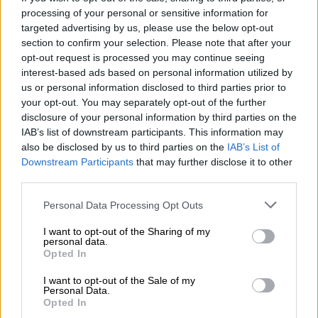
processing of your personal or sensitive information for
τούτου προκειμένου να ικανοποιηθεί η
targeted advertising by us, please use the below opt-out
επιθυμία της κυβέρνησης να ξεκινήσει η
section to confirm your selection. Please note that after your
σταδιακή παράδοση εντός του πρώτου
opt-out request is processed you may continue seeing
εξαμήνου του 2027, οι ταχύτητες θα πρέπει
interest-based ads based on personal information utilized by
us or personal information disclosed to third parties prior to
να ανέβουν.
your opt-out. You may separately opt-out of the further
disclosure of your personal information by third parties on the
Σε ό,τι αφορά το
χρονοδιάγραμμα
IAB’s list of downstream participants. This information may
ολοκλήρωσης των έργων του σιδηροδρόμου
,
also be disclosed by us to third parties on the
IAB’s List of
ο αναπληρωτής υπουργός επανέλαβε ότι στη
Downstream Participants
that may further disclose it to other
γραμμή Αθήνα – Θεσσαλονίκη λειτουργεί η
third parties.
τηλεδιοίκηση στο 80%, ενώ υπολείπεται το
Please note that this website/app uses one or more Google
Personal Data Processing Opt Outs
τμήμα που είχε πληγεί από τον Ντάνιελ: «Τον
services and may gather and store information including but
Ιούλιο του 2026 θα έχει το 100% της γραμμής
not limited to your visit or usage behaviour. You may click to
I want to opt-out of the Sharing of my
personal data.
grant or deny consent to Google and its third-party tags to
τηλεδιοίκηση και σηματοδότηση. Θέλουμε
Opted In
use your data for below specified purposes in below Google
να είμαστε έτοιμοι με σύστημα αυτόματης
consent section.
I want to opt-out of the Sale of my
πέδησης και κάνουμε ήδη εκπαιδεύσεις με
Personal Data.
προσομοιωτή από τη Γερμανία».
Opted In