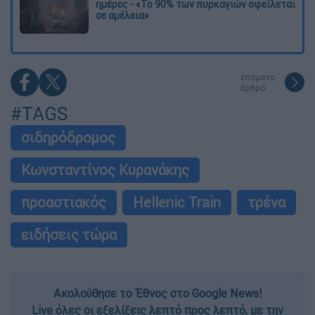
ημέρες - «Το 90% των πυρκαγιών οφείλεται
σε αμέλεια»
επόμενο
άρθρο
#TAGS
σιδηρόδρομος
Κωνσταντίνος Κυρανάκης
προαστιακός
Hellenic Train
τρένα
ειδήσεις τώρα
Ακολούθησε το Έθνος στο Google News!
Live όλες οι εξελίξεις λεπτό προς λεπτό, με την