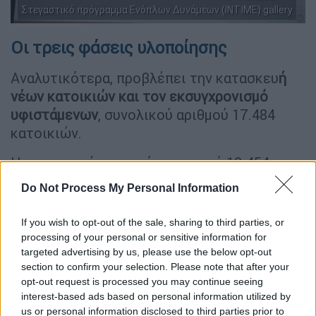
Στεγαστικό πρόγραμμα Ενόπλων Δυνάμεων (INTIME) gallery
Οι τρεις φάσεις υλοποίησης
Αναλυτικότερα, προβλέπει την κατασκευ
ή
νέων κατοικιών και τον εκσυγχρονισμό
υφιστάμενων
, συνολικού αριθμού 17.484
κατοικιών.
Η κατασκευή περισσότερων από 10.454
νέων κατοικιών χωρίζεται σε τρεις φάσεις:
Do Not Process My Personal Information
Α’ Φάση: Κατασκευή περισσότερων από
If you wish to opt-out of the sale, sharing to third parties, or
5.100 για το σύνολο του προσωπικού σε
processing of your personal or sensitive information for
Έβρο
και νησιά του
Ανατολικού
Αιγαίου
targeted advertising by us, please use the below opt-out
για την περίοδο έως 2030. Η πρώτη
section to confirm your selection. Please note that after your
φάση ξεκίνησε το 2024 και έως τον
opt-out request is processed you may continue seeing
interest-based ads based on personal information utilized by
Δεκέμβριο του 2026 θα παραδοθούν
us or personal information disclosed to third parties prior to