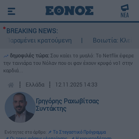
BREAKING NEWS:
νει κρατούμενη
Βοιωτία: Κλείνει το αιολι
δημοφιλές τώρα:
Σου καίει το μυαλό: Το Netflix έφερε
την ταινιάρα του Νόλαν που οι φαν έχουν κρυφό νο1 στην
καρδιά...
┋
Ελλάδα
┋
12.11.2025 14:33
Γρηγόρης Ραχωβίτσας
Συντάκτης
Ενότητες στο άρθρο:
📌 Το Στεγαστικό Πρόγραμμα
📌 Οι τρεις φάσεις υλοποίησης
📌 Η χρηματοδότηση