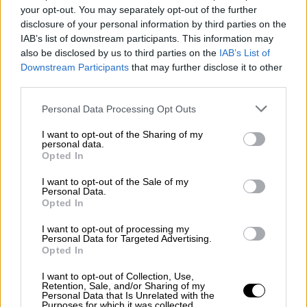
περισσότερες από 1.059 κατοικίες.
your opt-out. You may separately opt-out of the further
Β’ Φάση: Κατασκευή περισσότερων από
disclosure of your personal information by third parties on the
2.623 κατοικιών για το σύνολο του
IAB’s list of downstream participants. This information may
also be disclosed by us to third parties on the
IAB’s List of
προσωπικού σ
ε Αιγαίο, Κρήτη και Θράκη
Downstream Participants
that may further disclose it to other
και το 50% της
Αττικής
για την περίοδο
third parties.
2031-2035.
Please note that this website/app uses one or more Google
Γ’ Φάση: Κατασκευή περισσότερων από
Personal Data Processing Opt Outs
services and may gather and store information including but
2.731 κατοικιών στο 100% της
not limited to your visit or usage behaviour. You may click to
I want to opt-out of the Sharing of my
personal data.
επικράτειας
έως το 2040.
grant or deny consent to Google and its third-party tags to
Opted In
use your data for below specified purposes in below Google
consent section.
I want to opt-out of the Sale of my
Personal Data.
Opted In
I want to opt-out of processing my
Personal Data for Targeted Advertising.
Opted In
I want to opt-out of Collection, Use,
Retention, Sale, and/or Sharing of my
Personal Data that Is Unrelated with the
Purposes for which it was collected.