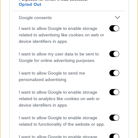
Opted Out
Google consents
Στεγαστικό πρόγραμμα Ενόπλων Δυνάμεων (INTIME) gallery
I want to allow Google to enable storage
Αντίστοιχα, ο εκσυγχρονισμός 7.030
related to advertising like cookies on web or
device identifiers in apps.
υφιστάμενων στρατιωτικών οικημάτων
χωρίζεται σε τρεις φάσεις:
I want to allow my user data to be sent to
Google for online advertising purposes.
Α’ Φάση: Ανακαίνιση – συντήρηση 2.520
κατοικιών έως το 2030 σε Θράκη, νησιά
I want to allow Google to send me
personalized advertising.
Αιγαίου και 50% Κρήτη.
Β’ Φάση: Ανακαίνιση – συντήρηση 2.527
I want to allow Google to enable storage
κατοικιών σε Μακεδονία, Αττική και
related to analytics like cookies on web or
50% Κρήτη, από το 2031-2035.
device identifiers in apps.
Γ’ Φάση: Ανακαίνιση – συντήρηση 1.983
I want to allow Google to enable storage
κατοικιών στην υπόλοιπη επικράτεια
related to functionality of the website or app.
για την περίοδο 2036-2040.
I want to allow Google to enable storage