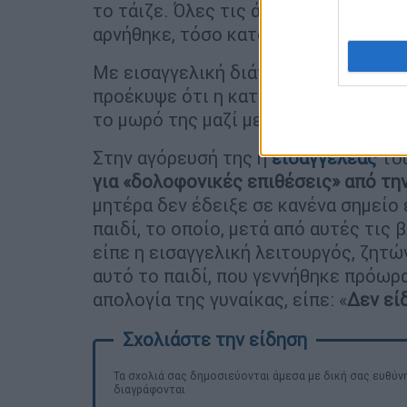
το τάιζε. Όλες τις άλλες πράξεις, π
αρνήθηκε, τόσο κατά την προδικασία
Με εισαγγελική διάταξη η επιμέλεια 
προέκυψε ότι η κατηγορούμενη μετέβ
το μωρό της μαζί με τη γιαγιά.
Στην αγόρευσή της η
εισαγγελέας
το
για «δολοφονικές επιθέσεις» από τη
μητέρα δεν έδειξε σε κανένα σημείο 
παιδί, το οποίο, μετά από αυτές τις 
είπε η εισαγγελική λειτουργός, ζητώ
αυτό το παιδί, που γεννήθηκε πρόωρα
απολογία της γυναίκας, είπε: «
Δεν εί
Τα σχολιά σας δημοσιεύονται άμεσα με δική σας ευθύνη
διαγράφονται