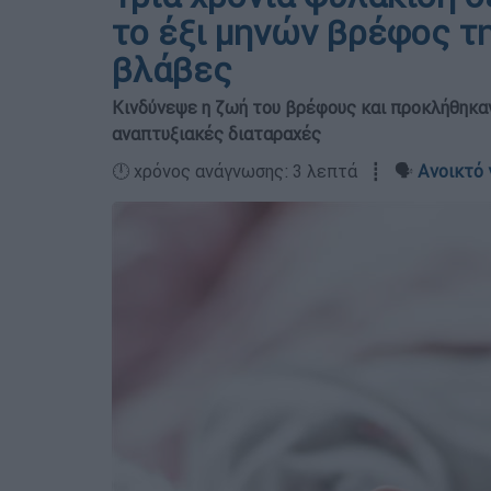
το έξι μηνών βρέφος τ
βλάβες
Κινδύνεψε η ζωή του βρέφους και προκλήθηκαν
αναπτυξιακές διαταραχές
🕛 χρόνος ανάγνωσης: 3 λεπτά ┋ 🗣️
Ανοικτό 