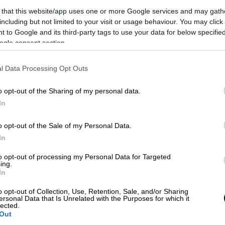
υντικού πρότερου σύννομου βίου.
 that this website/app uses one or more Google services and may gath
including but not limited to your visit or usage behaviour. You may click 
οράκι γεννήθηκε πρόωρα την 1η Απριλίου
 to Google and its third-party tags to use your data for below specifi
ogle consent section.
 νοσηλεύτηκε στη Μονάδα Εντατικής
ου Νοσοκομείου Θεσσαλονίκης. Η
l Data Processing Opt Outs
ε μόλις έναν μήνα μετά τη γέννησή του,
 έπρεπε να του χορηγείται οξυγόνο. Οι
o opt-out of the Sharing of my personal data.
ί του νοσηλευτικού ιδρύματος που
In
ουν, εάν τηρούνταν οι οδηγίες που είχαν
ο βρέφος υποσιτιζόταν.
o opt-out of the Sale of my Personal Data.
In
to opt-out of processing my Personal Data for Targeted
ing.
In
ου κυκλώματος ναρκωτικών με τους
o opt-out of Collection, Use, Retention, Sale, and/or Sharing
ersonal Data that Is Unrelated with the Purposes for which it
 φερόμενη ως αρχηγός
lected.
Out