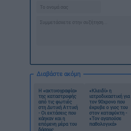
Διαβάστε ακόμη
Η «ακτινογραφία»
«Κλειδί» η
της καταστροφής
ιατροδικαστική για
από τις φωτιές
τον 90χρονο που
στη Δυτική Αττική
έκρυβε ο γιος του
- Οι εκτάσεις που
στον καταψύκτη -
κάηκαν και η
«Τον αγαπούσε
επόμενη μέρα του
παθολογικά»
δάσους