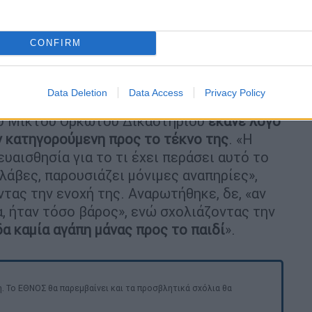
ου περιγράφονται στο κατηγορητήριο, τις
 όσο και ενώπιον του δικαστηρίου.
CONFIRM
του τέκνου ανατέθηκε στη γιαγιά, ωστόσο,
αινε καθημερινά στην οικία, όπου διέμενε
Data Deletion
Data Access
Privacy Policy
υ Μικτού Ορκωτού Δικαστηρίου
έκανε λόγο
ν κατηγορούμενη προς το τέκνο της
. «Η
ευαισθησία για το τι έχει περάσει αυτό το
βλάβες, παρουσιάζει μόνιμες αναπηρίες»,
ντας την ενοχή της. Αναρωτήθηκε, δε, «αν
, ήταν τόσο βάρος», ενώ σχολιάζοντας την
δα καμία αγάπη μάνας προς το παιδί
».
. Το ΕΘΝΟΣ θα παρεμβαίνει και τα προσβλητικά σχόλια θα