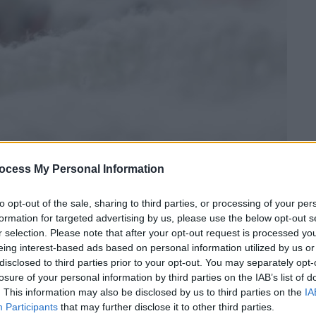
ocess My Personal Information
 το ΕΘΝΟΣ στη Google
to opt-out of the sale, sharing to third parties, or processing of your per
formation for targeted advertising by us, please use the below opt-out s
r selection. Please note that after your opt-out request is processed y
αναστολή
,
καταδικάστηκε 40χρονη
, η οποία
eing interest-based ads based on personal information utilized by us or
ό Ορκωτό Δικαστήριο Θεσσαλονίκης, με την
disclosed to third parties prior to your opt-out. You may separately opt-
τικά το
βρέφος
της, με αποτέλεσμα να του
losure of your personal information by third parties on the IAB’s list of
. This information may also be disclosed by us to third parties on the
IA
ες
. Όπως αναφέρει το ΑΠΕ-ΜΠΕ, η γυναίκα
Participants
that may further disclose it to other third parties.
 σωματική βλάβη σε βάρος αδύναμου