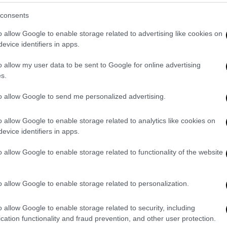
consents
ν Σεπτέμβριο του ίδιου έτους έως τον
o allow Google to enable storage related to advertising like cookies on
βρέφος υπέστη κακοποίηση, με συνέπεια να
evice identifiers in apps.
της Θεσσαλονίκης.
Αρχικά με κάταγμα στο
κεφαλικό οίδημα, κατάγματα στα πλευρά,
o allow my user data to be sent to Google for online advertising
s.
ίδια αιματώματα.
to allow Google to send me personalized advertising.
 χαρακτηρίστηκαν βαριές, καθώς
κινδύνεψε
αναπηρία, διαταραχές όρασης και
o allow Google to enable storage related to analytics like cookies on
φέρεται στο παραπεμπτικό βούλευμα.
evice identifiers in apps.
ι ο πατέρας και η γιαγιά του παιδιού, αλλά
o allow Google to enable storage related to functionality of the website
ν προέκυψε κάτι μεμπτό σε βάρος τους.
o allow Google to enable storage related to personalization.
προκάλεσε «κατά λάθος» το κάταγμα στο
o allow Google to enable storage related to security, including
ειά της να το ακινητοποιήσει την ώρα που
cation functionality and fraud prevention, and other user protection.