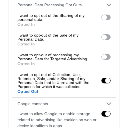
Please note that this website/app uses one or more Google
Personal Data Processing Opt Outs
Σύμφωνα με την ΕΡΤ, δύο από τις
services and may gather and store information including but
επιτιθέμενες
ανήλικες τραβούσαν βίντεο
not limited to your visit or usage behaviour. You may click to
I want to opt-out of the Sharing of my
personal data.
τον ξυλοδαρμό
. Τα δύο 13χρονα θύματα
grant or deny consent to Google and its third-party tags to
Opted In
use your data for below specified purposes in below Google
κατήγγειλαν τον ξυλοδαρμό. Μετά από
consent section.
I want to opt-out of the Sale of my
έρευνες, αστυνομικοί του Τμήματος Δίωξης
Personal Data.
και Εξιχνίασης Εγκλημάτων Κορδελιού-
Opted In
Ευόσμου συνέλαβαν έξι από τα επτά
I want to opt-out of processing my
κορίτσια.
Personal Data for Targeted Advertising.
Opted In
Σε βάρος των συλληφθεισών
σχηματίστηκε
I want to opt-out of Collection, Use,
δικογραφία
κατά περίπτωση για σωματικές
Retention, Sale, and/or Sharing of my
Personal Data that Is Unrelated with the
βλάβες από κοινού, εξύβριση από κοινού,
Purposes for which it was collected.
Opted Out
παράβαση του Νόμου περί προσωπικών
δεδομένων και κλοπή.
Google consents
Συνελήφθησαν επίσης και οι
γονείς των
I want to allow Google to enable storage
ανήλικων
για παραμέληση εποπτείας
related to advertising like cookies on web or
device identifiers in apps.