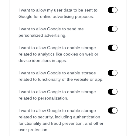
ανηλίκου, αλλά αφέθηκαν ελεύθεροι στη
συνέχεια.
I want to allow my user data to be sent to
Google for online advertising purposes.
I want to allow Google to send me
personalized advertising.
I want to allow Google to enable storage
related to analytics like cookies on web or
device identifiers in apps.
I want to allow Google to enable storage
related to functionality of the website or app.
I want to allow Google to enable storage
Σημειώνεται ότι οι
δύο 13χρονες-θύματα
related to personalization.
του ξυλοδαρμού
είναι καλά στην υγεία τους
I want to allow Google to enable storage
και δεν χρειάστηκε να νοσηλευθούν.
related to security, including authentication
functionality and fraud prevention, and other
Το πρωί της Κυριακής (16/11), οι έξι
user protection.
ανήλικες μεταφέρθηκαν στον Εισαγγελέα, ο