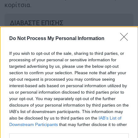
κορίτσια.
ΔΙΑΒΑΣΤΕ ΕΠΙΣΗΣ
Ελλάδα
|
16.11.2025 17:13
Do Not Process My Personal Information
Ναύπακτος: Λεωφορείο που
μετέφερε μαθητές έπεσε σε χαντάκι
If you wish to opt-out of the sale, sharing to third parties, or
processing of your personal or sensitive information for
targeted advertising by us, please use the below opt-out
Ελλάδα
|
16.11.2025 17:36
section to confirm your selection. Please note that after your
Βαρύ οπλοστάσιο και πάνω από
opt-out request is processed you may continue seeing
100.000 ευρώ βρέθηκαν στην κατοχή
interest-based ads based on personal information utilized by
us or personal information disclosed to third parties prior to
των συλληφθέντων για τη δολοφονία
your opt-out. You may separately opt-out of the further
Λάλα
disclosure of your personal information by third parties on the
IAB’s list of downstream participants. This information may
also be disclosed by us to third parties on the
IAB’s List of
Downstream Participants
that may further disclose it to other
third parties.
Tραβούσαν βίντεο τον ξυλοδαρμό