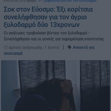
Ενότητες στο άρθρο:
📌 Tραβούσαν βίντεο τον ξυλοδαρμό
Σοκ στον Εύοσμο: Έξι κορίτσια
συνελήφθησαν για τον άγριο
ξυλοδαρμό δύο 13χρονων
Οι ανήλικες τραβούσαν βίντεο τον ξυλοδαρμό -
Συνελήφθησαν και οι γονείς για παραμέληση εποπτείας
🕛 χρόνος ανάγνωσης: 1 λεπτό ┋ 🗣️
Ανοικτό για
σχολιασμό