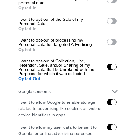
personal data.
grant or deny consent to Google and its third-party tags to
Opted In
use your data for below specified purposes in below Google
consent section.
I want to opt-out of the Sale of my
Ελλάδα
|
16.11.2025 18:04
Personal Data.
Σοκ στον Εύοσμο: Έξι κορίτσια
Opted In
συνελήφθησαν για τον άγριο ξυλοδαρμό
I want to opt-out of processing my
δύο 13χρονων
Personal Data for Targeted Advertising.
Opted In
Οι ανήλικες τραβούσαν βίντεο τον
I want to opt-out of Collection, Use,
ξυλοδαρμό - Συνελήφθησαν και οι γονείς για
Retention, Sale, and/or Sharing of my
Personal Data that Is Unrelated with the
παραμέληση εποπτείας
Purposes for which it was collected.
Opted Out
Google consents
I want to allow Google to enable storage
related to advertising like cookies on web or
device identifiers in apps.
I want to allow my user data to be sent to
Google for online advertising purposes.