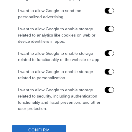
I want to allow Google to send me
personalized advertising.
I want to allow Google to enable storage
related to analytics like cookies on web or
device identifiers in apps.
Σαν Σήμερα
|
10.10.2025 00:00
Το Παρθεναγωγείο Βόλου προσφέρει
I want to allow Google to enable storage
related to functionality of the website or app.
στα κορίτσια εκπαίδευση – Οι…
συνήθεις ένοχοι το κλείνουν τρία χρόνια
I want to allow Google to enable storage
μετά
related to personalization.
Μετά το κλείσιμο του Παρθεναγωγείου
I want to allow Google to enable storage
ακολούθησε δικαστική δίωξη των
related to security, including authentication
υπευθύνων του σχολείου· άπαντες
functionality and fraud prevention, and other
αθωώθηκαν!
user protection.
CONFIRM