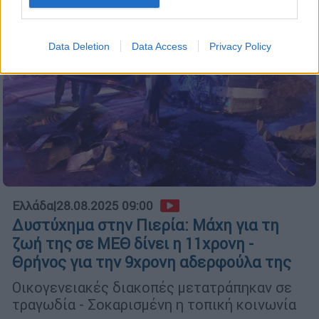
Data Deletion
Data Access
Privacy Policy
Ελλάδα
|
28.08.2025 09:00
Δυστύχημα στην Πιερία: Μάχη για τη
ζωή της σε ΜΕΘ δίνει η 11χρονη -
Θρήνος για την 9χρονη αδερφούλα της
Οικογενειακές διακοπές μετατράπηκαν σε
τραγωδία - Σοκαρισμένη η τοπική κοινωνία