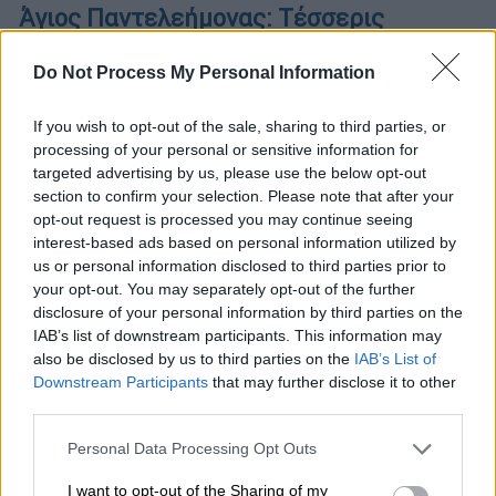
Άγιος Παντελεήμονας: Τέσσερις
συλλήψεις ανήλικων κοριτσιών για
άγριο ξυλοδαρμό 15χρονης
Do Not Process My Personal Information
Οι δράστιδες είναι 13 και 14 ετών -
If you wish to opt-out of the sale, sharing to third parties, or
Συνελήφθησαν και οι γονείς τους για
processing of your personal or sensitive information for
παραμέληση εποπτείας ανηλίκων
targeted advertising by us, please use the below opt-out
section to confirm your selection. Please note that after your
opt-out request is processed you may continue seeing
interest-based ads based on personal information utilized by
us or personal information disclosed to third parties prior to
your opt-out. You may separately opt-out of the further
disclosure of your personal information by third parties on the
IAB’s list of downstream participants. This information may
also be disclosed by us to third parties on the
IAB’s List of
Downstream Participants
that may further disclose it to other
third parties.
Please note that this website/app uses one or more Google
Personal Data Processing Opt Outs
services and may gather and store information including but
not limited to your visit or usage behaviour. You may click to
I want to opt-out of the Sharing of my