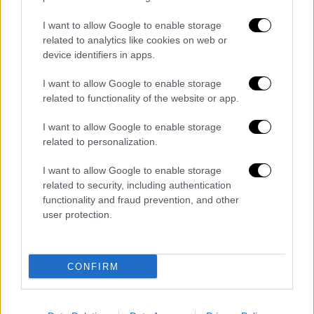
εξήγησε: «Για την ευλογιά
ήμασταν
I want to allow Google to enable storage
υποψιασμένοι
από την πρώτη στιγμή. Ειδικά
related to analytics like cookies on web or
όταν εμφανίστηκε στην Καρδίτσα
το πρώτο
device identifiers in apps.
κρούσμα. Ψεκάζαμε, απολυμαίναμε,
ό,τι
περνούσε από το χέρι μου το έκανα
. Αυτή τη
I want to allow Google to enable storage
related to functionality of the website or app.
στιγμή,
περιμένω στήριξη
από το κράτος
. Τι
άλλο μπορώ να κάνω;»
I want to allow Google to enable storage
related to personalization.
«Εάν η κυβέρνηση
δώσει σαφείς εγγυήσεις
ότι
θα φέρει το εμβόλιο
για την ευλογιά ή
I want to allow Google to enable storage
ότι θα βρουν γενικά
κάποια λύση
ώστε να
related to security, including authentication
functionality and fraud prevention, and other
μην ξαναθανατωθούν ζώα
, εγώ
θα το
user protection.
ξαναφτιάξω
το κοπάδι μου. Όσα είχα,
θα τα
φτιάξω πάλι
. Δεν πρόκειται να το κάνω
όμως εάν
δε δοθούν εγγυήσεις
ότι δε θα μου
CONFIRM
ξαναθανατώσουν τα πρόβατα. Να
ξαναπάθω
δηλαδή αυτό έπαθα
τώρα; Θα
φύγω στο