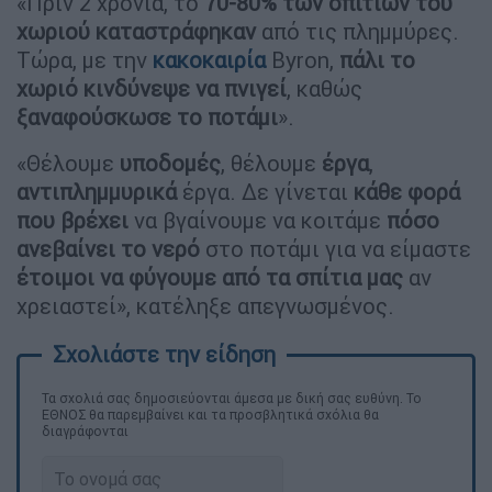
«Πριν 2 χρόνια, το
70-80% των σπιτιών του
χωριού καταστράφηκαν
από τις πλημμύρες.
Τώρα, με την
κακοκαιρία
Byron,
πάλι το
χωριό κινδύνεψε να πνιγεί
, καθώς
ξαναφούσκωσε το ποτάμι
».
«Θέλουμε
υποδομές
, θέλουμε
έργα
,
αντιπλημμυρικά
έργα. Δε γίνεται
κάθε φορά
που βρέχει
να βγαίνουμε να κοιτάμε
πόσο
ανεβαίνει το νερό
στο ποτάμι για να είμαστε
έτοιμοι να φύγουμε από τα σπίτια μας
αν
χρειαστεί», κατέληξε απεγνωσμένος.
Τα σχολιά σας δημοσιεύονται άμεσα με δική σας ευθύνη. Το
ΕΘΝΟΣ θα παρεμβαίνει και τα προσβλητικά σχόλια θα
διαγράφονται