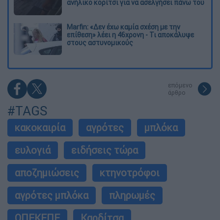
ανήλικο κορίτσι για να ασελγήσει πάνω του
Marfin: «Δεν έχω καμία σχέση με την
επίθεση» λέει η 46χρονη - Τι αποκάλυψε
στους αστυνομικούς
επόμενο
άρθρο
#TAGS
κακοκαιρία
αγρότες
μπλόκα
ευλογιά
ειδήσεις τώρα
αποζημιώσεις
κτηνοτρόφοι
αγρότες μπλόκα
πληρωμές
ΟΠΕΚΕΠΕ
Καρδίτσα