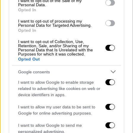
I want to opt-out of the Sale of my
Personal Data.
συμπλήρωσε.
Opted In
I want to opt-out of processing my
Personal Data for Targeted Advertising.
Opted In
I want to opt-out of Collection, Use,
Retention, Sale, and/or Sharing of my
Personal Data that Is Unrelated with the
Purposes for which it was collected.
Opted Out
Google consents
I want to allow Google to enable storage
related to advertising like cookies on web or
«Αν δεν εγγυηθούν την ασφάλεια του
device identifiers in apps.
κοπαδιού δεν ξαναφτιάχνω τίποτα, θα
I want to allow my user data to be sent to
φύγω έξω»
Google for online advertising purposes.
Σχετικά με την
ευλογιά
και
τις βλέψεις του
I want to allow Google to send me
για ανοικοδόμηση του κοπαδιού
, ο κ. Νταής
personalized advertising.