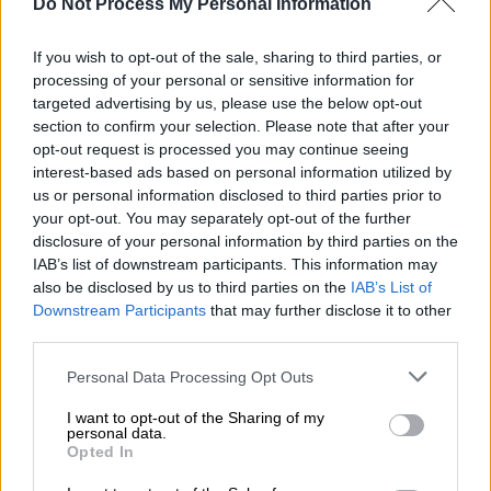
Do Not Process My Personal Information
Αγροτών
, το οποίο περιλαμβάνει
αυστηρούς
όρους για εξωαγροτική εργασία
που
If you wish to opt-out of the sale, sharing to third parties, or
διαρκούν συνήθως 4 χρόνια, είπε πως: «Αυτή
processing of your personal or sensitive information for
τη στιγμή είμαι στο πρόγραμμα Νέων
targeted advertising by us, please use the below opt-out
Αγροτών και
θα συνεχίσω να είμαι
για άλλα 3
section to confirm your selection. Please note that after your
opt-out request is processed you may continue seeing
χρόνια. Έχω πλέον μηδενικό εισόδημα και
interest-based ads based on personal information utilized by
δεν μπορώ να δουλέψω πουθενά
, γιατί πολύ
us or personal information disclosed to third parties prior to
απλά
δεν μπορώ να ασφαλιστώ
πουθενά».
your opt-out. You may separately opt-out of the further
disclosure of your personal information by third parties on the
«Είμαι χρεωμένος. Με παίρνει
τηλέφωνο η
IAB’s list of downstream participants. This information may
τράπεζα να πληρώσω τα δάνεια
κι εγώ
δεν
also be disclosed by us to third parties on the
IAB’s List of
έχω ούτε ένα ευρώ
. Και δεν είναι μόνο η
Downstream Participants
that may further disclose it to other
third parties.
τράπεζα, έχω
λογαριασμούς ρεύματος
,
ανθρώπους από τους οποίους
νοίκιαζα
Please note that this website/app uses one or more Google
Personal Data Processing Opt Outs
services and may gather and store information including but
αποθηκευτικούς χώρους
για τις ζωοτροφές.
not limited to your visit or usage behaviour. You may click to
I want to opt-out of the Sharing of my
Όλοι αυτοί
ζητάνε να πληρωθούν και με το
personal data.
grant or deny consent to Google and its third-party tags to
Opted In
δίκιο τους
, εμένα θα περιμένουν; Πώς όμως
use your data for below specified purposes in below Google
θα τους πληρώσω όλους αυτούς;»,
consent section.