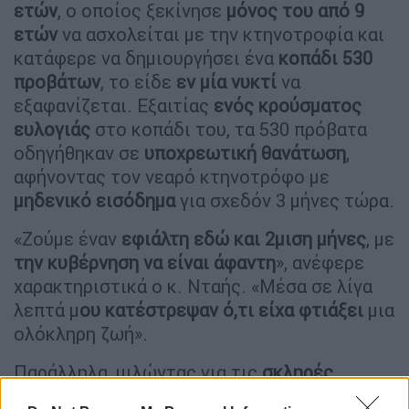
ετών
, ο οποίος ξεκίνησε
μόνος του από 9
ετών
να ασχολείται με την κτηνοτροφία και
κατάφερε να δημιουργήσει ένα
κοπάδι 530
προβάτων
, το είδε
εν μία νυκτί
να
εξαφανίζεται. Εξαιτίας
ενός κρούσματος
ευλογιάς
στο κοπάδι του, τα 530 πρόβατα
οδηγήθηκαν σε
υποχρεωτική θανάτωση
,
αφήνοντας τον νεαρό κτηνοτρόφο με
μηδενικό εισόδημα
για σχεδόν 3 μήνες τώρα.
«Ζούμε έναν
εφιάλτη εδώ και 2μιση μήνες
, με
την
κυβέρνηση να είναι άφαντη
», ανέφερε
χαρακτηριστικά ο κ. Νταής. «Μέσα σε λίγα
λεπτά μ
ου κατέστρεψαν ό,τι είχα φτιάξει
μια
ολόκληρη ζωή».
Παράλληλα, μιλώντας για τις
σκληρές
προϋποθέσεις ένταξης
στο
πρόγραμμα Νέων