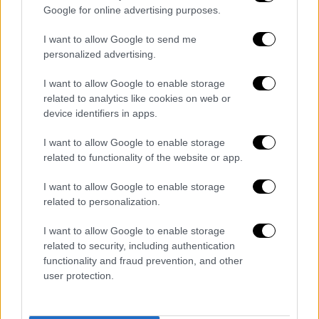
Προφανώς και δεν θεωρούμε ότι είμαστε
Google for online advertising purposes.
υπεράνω ελέγχου αλλά η σημειολογία της
I want to allow Google to send me
συγκυρίας αποδεικνύει για άλλη μια φορά
personalized advertising.
ότι απέναντί μας έχουμε ένα εχθρικό
κράτος. Ό,τι και να κάνει η κυβέρνηση και το
I want to allow Google to enable storage
related to analytics like cookies on web or
σύστημα που θέλουν να μην αποκαλυφθεί η
device identifiers in apps.
αλήθεια, που αφήνουν τα μεγάλα οικονομικά
συμφέροντα να αλωνίζουν και να
I want to allow Google to enable storage
κερδοσκοπούν σε βάρος μας, δρώντας από
related to functionality of the website or app.
κοινού στα τρένα και σε άλλες υπηρεσίες
I want to allow Google to enable storage
κοινής ωφέλειας, είναι μακριά γελασμένοι.
related to personalization.
Δεν τρομοκρατούμαστε! Δε σταματάμε!
Συνεχίζουμε!
I want to allow Google to enable storage
related to security, including authentication
Τα μέλη του ΔΣ
functionality and fraud prevention, and other
user protection.
Παύλος Ασλανίδης, Αντιπρόεδρος