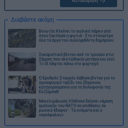
καταχώρηση
Διαβάστε ακόμη
Βοιωτία: Κλείνει το αιολικό πάρκο από
όπου ξεκίνησε η φωτιά - Στο στόχαστρο
όλα τα έργα του συλληφθέντα δημάρχου
Σοκαριστικό βίντεο από το τροχαίο στις
Σέρρες που σκοτώθηκαν μητέρα και γιος:
Το ΙΧ πέφτει πάνω στο φορτηγό
Ο Ερυθρός Σταυρός έσβησε βίντεο για το
προσφυγικό ταξίδι του 26χρονου
κατηγορούμενου για τη δολοφονία της
Ελίζαμπεθ
Νέα κλιμάκωση: Η Μόσχα δείχνει «άμεση
εμπλοκή» του ΝΑΤΟ σε επιθέσεις σε
ρωσικό έδαφος - Τα ονόματα και ο
«εγκέφαλος»