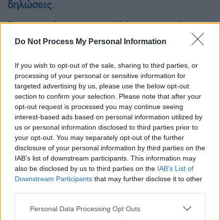
δηλώσεις.
Την ανακοίνωση του συλλόγου υπογράφουν
οι Παύλος Ασλανίδης, Ελένη Βασάρα, Μιρέλα
Do Not Process My Personal Information
Ρούτσι, Βασίλης Παυλίδης και Αναστάσιος
Ταχματζίδης, που καταγγέλλουν την
If you wish to opt-out of the sale, sharing to third parties, or
κυβέρνηση «και το σύστημα που θέλουν να
processing of your personal or sensitive information for
targeted advertising by us, please use the below opt-out
μην αποκαλυφθεί η αλήθεια».
section to confirm your selection. Please note that after your
opt-out request is processed you may continue seeing
ΔΙΑΒΑΣΤΕ ΕΠΙΣΗΣ
interest-based ads based on personal information utilized by
us or personal information disclosed to third parties prior to
your opt-out. You may separately opt-out of the further
Ελλάδα
|
22.12.2025 11:54
disclosure of your personal information by third parties on the
Ασλανίδης κατά Καρυστιανού:
IAB’s list of downstream participants. This information may
Φούσκωσαν τα μυαλά της - Πρέπει να
also be disclosed by us to third parties on the
IAB’s List of
παραιτηθεί
Downstream Participants
that may further disclose it to other
third parties.
Please note that this website/app uses one or more Google
Personal Data Processing Opt Outs
services and may gather and store information including but