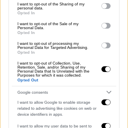
Αναλυτικά η ανακοίνωση:
not limited to your visit or usage behaviour. You may click to
I want to opt-out of the Sharing of my
personal data.
grant or deny consent to Google and its third-party tags to
Opted In
«Σαν να μην έφταναν οι συστηματικές
use your data for below specified purposes in below Google
consent section.
μεθοδεύσεις, η προσπάθεια συγκάλυψης και
I want to opt-out of the Sale of my
Personal Data.
τα συνεχόμενα εμπόδια που
Opted In
αντιμετωπίζουμε στον αγώνα μας για την
I want to opt-out of processing my
αποκάλυψη της αλήθειας σχετικά με το
Personal Data for Targeted Advertising.
έγκλημα των Τεμπών. Η κυβέρνηση
Opted In
προχώρησε ένα βήμα παραπέρα. Όλως
I want to opt-out of Collection, Use,
τυχαίως (!) αποφάσισε να στείλει τον ΣΔΟΕ
Retention, Sale, and/or Sharing of my
Personal Data that Is Unrelated with the
για έλεγχο στο γραφείο του Συλλόγου μας,
Purposes for which it was collected.
Opted Out
ακριβώς την ημέρα που δίναμε μεγάλη μάχη
για να γίνουμε δεκτοί ως υποστηρίζοντες
Google consents
την κατηγορία στη δίκη για τις αλλοιώσεις,
I want to allow Google to enable storage
τις καθυστερήσεις και τα «παιχνίδια» με το
related to advertising like cookies on web or
βιντεοληπτικό υλικό από τη φόρτωση της
device identifiers in apps.
εμπορικής αμαξοστοιχίας!
I want to allow my user data to be sent to