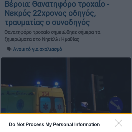
Βέροια: Θανατηφόρο τροχαίο -
Νεκρός 22χρονος οδηγός,
τραυματίας ο συνοδηγός
Θανατηφόρο τροχαίο σημειώθηκε σήμερα τα
ξημερώματα στο Νησέλλι Ημαθίας
🗣️
Ανοικτό για σχολιασμό
Do Not Process My Personal Information