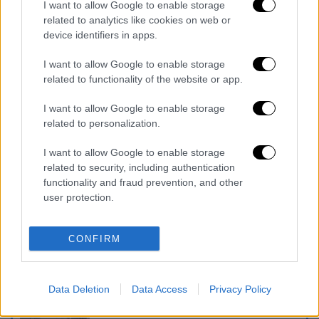
I want to allow Google to enable storage
διαγράφονται
related to analytics like cookies on web or
device identifiers in apps.
I want to allow Google to enable storage
related to functionality of the website or app.
I want to allow Google to enable storage
related to personalization.
καταχώρηση
I want to allow Google to enable storage
related to security, including authentication
functionality and fraud prevention, and other
Διαβάστε ακόμη
user protection.
Συνελήφθησαν δύο μέλη μαφίας στο
Παλαιό Φάληρο - Οι εκβιασμοί, οι
CONFIRM
ξυλοδαρμοί και τα προσωνύμια «πίτμπουλ»
και «μπουλντόγκ»
Βίντεο-σοκ από το μακελειό σε σχολείο
Data Deletion
Data Access
Privacy Policy
στην Ταϊλάνδη: Η στιγμή που ο 14χρονος
ανοίγει πυρ - Στους 9 ανέβηκαν οι νεκροί