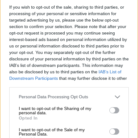
ΕΚΑΒ/ΙΝΤΙΜΕ
If you wish to opt-out of the sale, sharing to third parties, or
processing of your personal or sensitive information for
targeted advertising by us, please use the below opt-out
Προσθέστε το ΕΘΝΟΣ στη Google
section to confirm your selection. Please note that after your
opt-out request is processed you may continue seeing
interest-based ads based on personal information utilized by
Θανατηφόρο
τροχαίο
σημειώθηκε σήμερα
us or personal information disclosed to third parties prior to
(25/12) τα ξημερώματα στο Νησέλλι
your opt-out. You may separately opt-out of the further
Ημαθίας, όταν επιβατικό αυτοκίνητο που
disclosure of your personal information by third parties on the
IAB’s list of downstream participants. This information may
οδηγούσε 22χρονος συγκρούστηκε με άλλο
also be disclosed by us to third parties on the
IAB’s List of
αυτοκίνητο που οδηγούσε ένας 24χρονος.
Downstream Participants
that may further disclose it to other
third parties.
Ένας νεκρός και 4 τραυματίες
Please note that this website/app uses one or more Google
Personal Data Processing Opt Outs
Από τη
σύγκρουση
ο 22χρονος οδηγός
services and may gather and store information including but
τραυματίστηκε θανάσιμα, ενώ
not limited to your visit or usage behaviour. You may click to
I want to opt-out of the Sharing of my
personal data.
grant or deny consent to Google and its third-party tags to
τραυματίστηκε και ένας 20χρονος που
Opted In
use your data for below specified purposes in below Google
επέβαινε στο ίδιο όχημα. Στο δεύτερο όχημα
consent section.
I want to opt-out of the Sale of my
τραυματίστηκαν ο 24χρονος οδηγός, ένας
Personal Data.