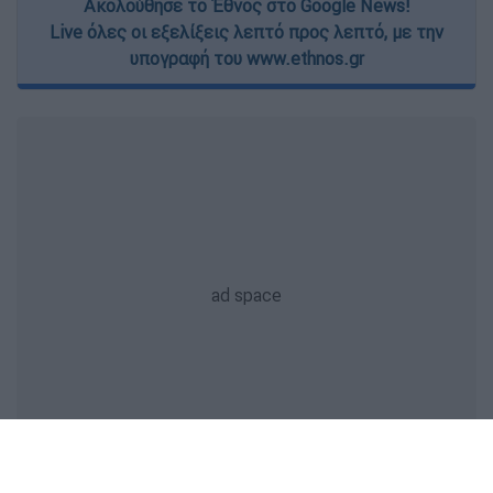
Ακολούθησε το Έθνος στο Google News!
Live όλες οι εξελίξεις λεπτό προς λεπτό, με την
υπογραφή του www.ethnos.gr