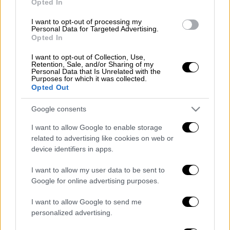
Opted In
60χρονος και μια 67χρονη.
I want to opt-out of processing my
Personal Data for Targeted Advertising.
ΔΙΑΒΑΣΤΕ ΕΠΙΣΗΣ
Opted In
I want to opt-out of Collection, Use,
Ελλάδα
|
25.12.2025 13:03
Retention, Sale, and/or Sharing of my
Αυτοκίνητο έπεσε στη στο λιμάνι
Personal Data that Is Unrelated with the
Purposes for which it was collected.
των Νέων Στύρων - Σώοι οι 4
Opted Out
επιβάτες
Google consents
I want to allow Google to enable storage
related to advertising like cookies on web or
Για τα ακριβή αίτια του δυστυχήματος
device identifiers in apps.
διενεργείται προανάκριση
από το
I want to allow my user data to be sent to
Αστυνομικό Τμήμα Αλεξάνδρειας.
Google for online advertising purposes.
I want to allow Google to send me
personalized advertising.
Τα σχολιά σας δημοσιεύονται άμεσα με δική σας ευθύνη. Το
ΕΘΝΟΣ θα παρεμβαίνει και τα προσβλητικά σχόλια θα