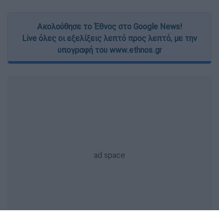
Ακολούθησε το Έθνος στο Google News!
Live όλες οι εξελίξεις λεπτό προς λεπτό, με την
υπογραφή του www.ethnos.gr