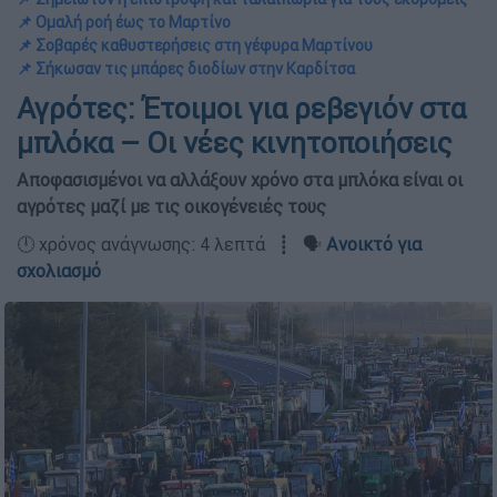
📌 Ομαλή ροή έως το Μαρτίνο
📌 Σοβαρές καθυστερήσεις στη γέφυρα Μαρτίνου
📌 Σήκωσαν τις μπάρες διοδίων στην Καρδίτσα
Αγρότες: Έτοιμοι για ρεβεγιόν στα
μπλόκα – Οι νέες κινητοποιήσεις
Αποφασισμένοι να αλλάξουν χρόνο στα μπλόκα είναι οι
αγρότες μαζί με τις οικογένειές τους
🕛 χρόνος ανάγνωσης: 4 λεπτά ┋ 🗣️
Ανοικτό για
σχολιασμό