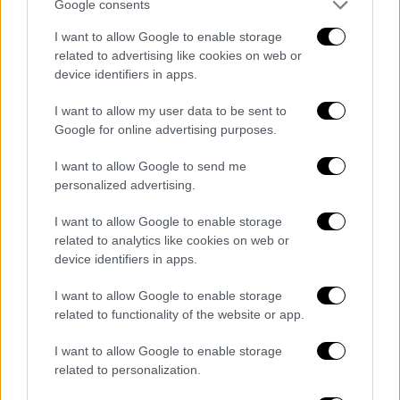
Google consents
έως το 125ο χιλιόμετρο της εθνικής οδού,
όπου τα αυτοκίνητα κινούνταν κανονικά
I want to allow Google to enable storage
related to advertising like cookies on web or
στον βασικό άξονα της
ΠΑΘΕ
.
device identifiers in apps.
I want to allow my user data to be sent to
Google for online advertising purposes.
I want to allow Google to send me
personalized advertising.
video
I want to allow Google to enable storage
related to analytics like cookies on web or
device identifiers in apps.
I want to allow Google to enable storage
related to functionality of the website or app.
Σοβαρές καθυστερήσεις στη γέφυρα
Μαρτίνου
I want to allow Google to enable storage
related to personalization.
Ωστόσο, η εικόνα άλλαζε δραματικά στην