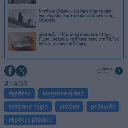
Ντύθηκε «Χάρος», ανέβηκε στην οροφή
νοσοκομείου και κοιτούσε επίμονα τους
ασθενείς
«Όχι γκέι 17 Pro, αλλά σπασμένο 11άρι»:
Ρώσοι διαλύουν τα iPhone τους στο TikTok
για να... γίνουν πιο άνδρες
επόμενο
άρθρο
#TAGS
αγρότες
κινητοποιήσεις
ειδήσεις τώρα
μπλόκα
ρεβεγιόν
αγρότες μπλόκα