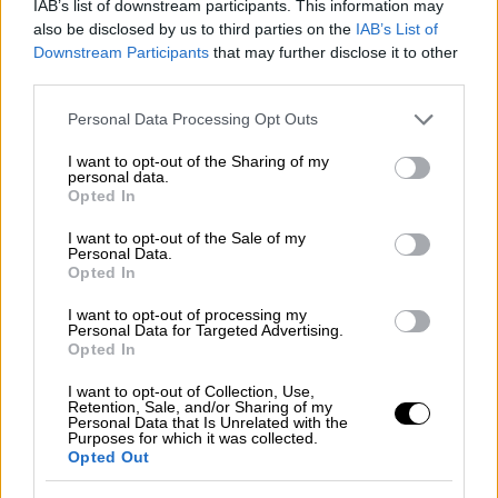
IAB’s list of downstream participants. This information may
Παράλληλα, χθες στην ευρύτερη περιοχή της
also be disclosed by us to third parties on the
IAB’s List of
Λαμίας
, λίγο πριν από το μπλόκο των
Downstream Participants
that may further disclose it to other
αγροτών στον
Μπράλο
, είχε σχηματιστεί
third parties.
ουρά περίπου 3 χιλιομέτρων, καθώς τα
Please note that this website/app uses one or more Google
Personal Data Processing Opt Outs
οχήματα που κινούνταν με κατεύθυνση προς
services and may gather and store information including but
την
Αθήνα
ήταν υποχρεωμένα να διέρχονται
not limited to your visit or usage behaviour. You may click to
I want to opt-out of the Sharing of my
personal data.
grant or deny consent to Google and its third-party tags to
από μία μόνο λωρίδα κυκλοφορίας. Οι
Opted In
use your data for below specified purposes in below Google
αγρότες
από προχθες είχαν αποσύρει τα
consent section.
I want to opt-out of the Sale of my
τρακτέρ για να δώσουν άλλη μία λωρίδα
Personal Data.
Opted In
κυκλοφορίας, η οποία ενεργοποιήθηκε για να
απορροφήσει την κίνηση των οχημάτων στο
I want to opt-out of processing my
Personal Data for Targeted Advertising.
εθνικό δίκτυο.
Opted In
Ομαλή ροή έως το Μαρτίνο
I want to opt-out of Collection, Use,
Retention, Sale, and/or Sharing of my
Personal Data that Is Unrelated with the
Προς το τμήμα από τον
Μπράλο
έως λίγο
Purposes for which it was collected.
πριν το
Μαρτίνο
, δεν παρατηρήθηκε
Opted Out
ιδιαίτερο πρόβλημα, δηλαδή από το 205ο