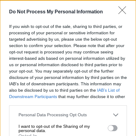
Επενδύσεις από το ...παρελθόν
Do Not Process My Personal Information
Παράλληλα, όπως προκύπτει από το
επενδυτικό πλάνο της
Hellenic
Train
,
If you wish to opt-out of the sale, sharing to third parties, or
συνολικού ύψους 420 εκατομμυρίων ευρώ εκ
processing of your personal or sensitive information for
των οποίων τα 308 εκ. αφορούν την
targeted advertising by us, please use the below opt-out
section to confirm your selection. Please note that after your
προμήθεια των 23 νέων τρένων, σε αυτό
opt-out request is processed you may continue seeing
έχουν επανυπολογιστεί και οι δαπάνες για
interest-based ads based on personal information utilized by
την αγορά των πέντε πολυσυζητημένων
us or personal information disclosed to third parties prior to
...Βελών ΕTR470, τα οποία προβλέπονταν
your opt-out. You may separately opt-out of the further
disclosure of your personal information by third parties on the
και στη σύμβαση του 2022 οπότε και
IAB’s list of downstream participants. This information may
αποκτήθηκαν για να αντιμετωπίσουν όμως
also be disclosed by us to third parties on the
IAB’s List of
σειρά προβλημάτων αμέσως μετά και πλέον
Downstream Participants
that may further disclose it to other
να είναι όλα παροπλισμένα.
third parties.
Please note that this website/app uses one or more Google
Το ποσό της επένδυσης γι΄αυτά ανέρχεται σε
Personal Data Processing Opt Outs
services and may gather and store information including but
58 εκ. ευρώ, ενώ προβλέπεται και επένδυση
not limited to your visit or usage behaviour. You may click to
I want to opt-out of the Sharing of my
για την ανάταξή τους έως το 2029 ύψους 19
personal data.
grant or deny consent to Google and its third-party tags to
Opted In