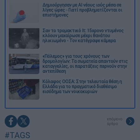
Δημιούργησαν με AI νέους ιούς μέσα σε
λίγες ώρες - Γιατί προβληματίζονται οι
επιστήμονες
Σαν το τρομακτικό It: 15χρονο ντυμένος
κλόουν μαχαίρωσε μέχρι θανάτου
ηλικιωμένο - Τον κατέγραψε κάμερα
«Πόλεμος» για τους χρόνους των
δρομολογίων: Τα σωματεία απαντούν στις
καταγγελίες, οι παρατάξεις περνούν στην
αντεπίθεση
Κόλαφος ΟΟΣΑ: Στην τελευταία θέση η
Ελλάδα για το πραγματικό διαθέσιμο
εισόδημα των νοικοκυριών
επόμενο
άρθρο
#TAGS