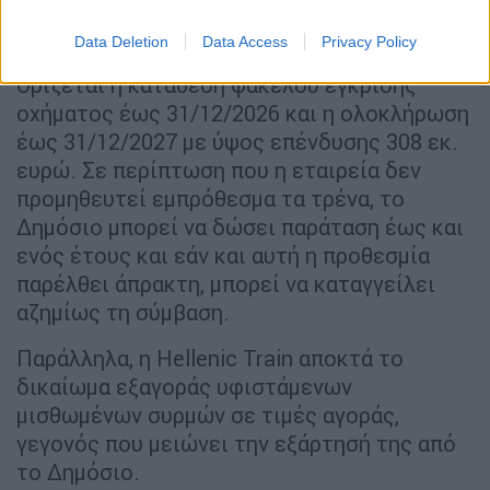
Απόκτηση και δρομολόγηση νέων
Data Deletion
Data Access
Privacy Policy
ηλεκτροκίνητων τρένων (23 μονάδες)
:
Ορίζεται η κατάθεση φακέλου έγκρισης
οχήματος έως 31/12/2026 και η ολοκλήρωση
έως 31/12/2027 με ύψος επένδυσης 308 εκ.
ευρώ. Σε περίπτωση που η εταιρεία δεν
προμηθευτεί εμπρόθεσμα τα τρένα, το
Δημόσιο μπορεί να δώσει παράταση έως και
ενός έτους και εάν και αυτή η προθεσμία
παρέλθει άπρακτη, μπορεί να καταγγείλει
αζημίως τη σύμβαση.
Παράλληλα, η Hellenic Train αποκτά το
δικαίωμα εξαγοράς υφιστάμενων
μισθωμένων συρμών σε τιμές αγοράς,
γεγονός που μειώνει την εξάρτησή της από
το Δημόσιο.