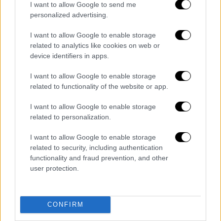
I want to allow Google to send me
personalized advertising.
I want to allow Google to enable storage
related to analytics like cookies on web or
device identifiers in apps.
I want to allow Google to enable storage
related to functionality of the website or app.
I want to allow Google to enable storage
related to personalization.
Αναλυτικά οι επενδυτικές δεσμεύσεις της
ΗΤ που αναφέρονται είναι οι εξής:
I want to allow Google to enable storage
related to security, including authentication
Απόκτηση και δρομολόγηση ETR470 (5
functionality and fraud prevention, and other
μονάδες)
: έως 31/12/2022 - επένδυση 58 εκ.
user protection.
ευρώ.
Αναβάθμιση - ανάταξη ETR470 (5 μονάδες)
:
CONFIRM
έως 31/12/2029 – επένδυση 19 εκ. ευρώ.