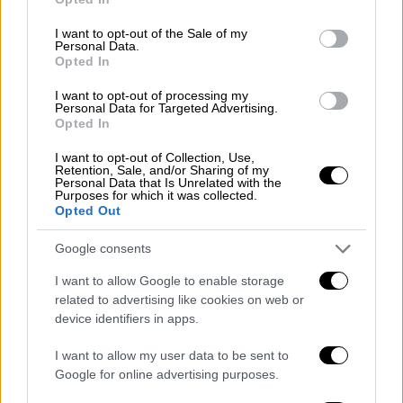
εκ. ευρώ. Επιπλέον στη συνολική επένδυση
use your data for below specified purposes in below Google
consent section.
έχουν επανυπολογιστεί και τα 20 εκ. για την
I want to opt-out of the Sale of my
Personal Data.
ανάπτυξη πληροφοριακού συστήματος, το
Opted In
οποίο βάσει της αρχικής σύμβασης θα
I want to opt-out of processing my
έπρεπε να είναι ήδη έτοιμο από το τέλος
Personal Data for Targeted Advertising.
Opted In
του 2024, αλλά το χρονοδιάγραμμά του
πλέον μετατίθεται για το τέλος του 2027,
I want to opt-out of Collection, Use,
Retention, Sale, and/or Sharing of my
δηλαδή τρία χρόνια αργότερα.
Personal Data that Is Unrelated with the
Purposes for which it was collected.
Opted Out
Google consents
I want to allow Google to enable storage
related to advertising like cookies on web or
device identifiers in apps.
I want to allow my user data to be sent to
Google for online advertising purposes.