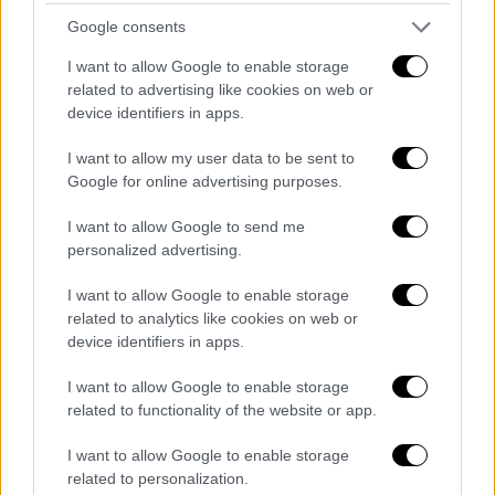
πως όλη η θάλασσα είναι δικιά τους. Άκουσα
Google consents
από το αλιευτικό ότι «θα φωνάξω το
I want to allow Google to enable storage
Λιμεναρχείο» και από το φουσκωτό «
θα μου
related to advertising like cookies on web or
κλ@@@ τα α@@@
».
device identifiers in apps.
Πρόεδρος
: Από τη στιγμή που ακούτε την
I want to allow my user data to be sent to
ανταλλαγή των δύο φράσεων μέχρι τη στιγμή
Google for online advertising purposes.
που χωρίστηκαν, έχετε διέκοψε την οπτική
I want to allow Google to send me
επαφή με το σημείο;
personalized advertising.
Μάρτυρας
: Δεν έδωσα σημασία σε όλο το
I want to allow Google to enable storage
συμβάν. Μπορεί να έγινε κάτι ενδιάμεσα που
related to analytics like cookies on web or
δεν παρατήρησα.
device identifiers in apps.
Πρόεδρος
: Ποιος από τους δύο
I want to allow Google to enable storage
κατηγορούμενους ήταν στο σκάφος;
related to functionality of the website or app.
Μάρτυρας: Στα τόσα μέτρα δεν
I want to allow Google to enable storage
related to personalization.
αναγνωρίζεις. Και το λιμεναρχείο που πήρα