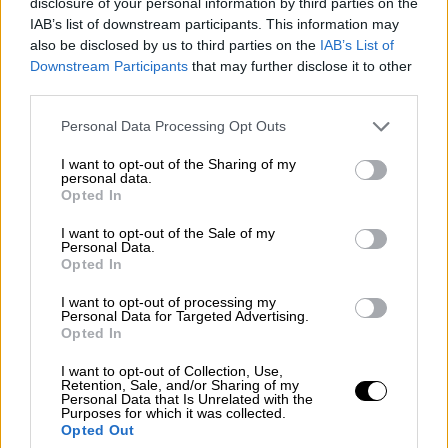
disclosure of your personal information by third parties on the
IAB’s list of downstream participants. This information may
Μάρτυρας
: Είδα τον Σήφη Βαλυράκη που
also be disclosed by us to third parties on the
IAB’s List of
ξεκίνησε με το κόκκινο φουσκωτό, φαίνεται
Downstream Participants
that may further disclose it to other
third parties.
καθαρά η οικία του από το σημείο που ήμουν.
Ξεκίνησε έσβησε, το ξαναέβαλε μπρος. Τρεις
Please note that this website/app uses one or more Google
Personal Data Processing Opt Outs
φορές έγινε αυτό. Κάποια στιγμή ήρθαν
services and may gather and store information including but
not limited to your visit or usage behaviour. You may click to
I want to opt-out of the Sharing of my
μούρη με μούρη με το καΐκι. Ήταν μπροστά
personal data.
grant or deny consent to Google and its third-party tags to
μου το σημείο, γύρω στα 460 με 480 μέτρα.
Opted In
use your data for below specified purposes in below Google
Το λέω γιατί με πήγε το Λιμενικό της
consent section.
I want to opt-out of the Sale of my
Ερέτριας και έκανε αναπαράσταση και
Personal Data.
Opted In
μέτρησαν μέσω gps. Είναι συνηθισμένες
αυτές οι εντάσεις. Να βλέπεις μεγάλα
I want to opt-out of processing my
Personal Data for Targeted Advertising.
σκάφη με μικρά, να γίνονται μανούβρες
Opted In
φασαρίες..
I want to opt-out of Collection, Use,
Retention, Sale, and/or Sharing of my
Πρόεδρος
: Γιατί;
Personal Data that Is Unrelated with the
Purposes for which it was collected.
Opted Out
Μάρτυρας
: Γιατί οι επαγγελματίες νομίζουν