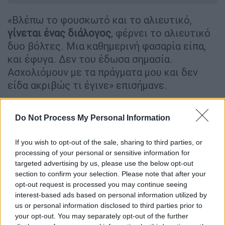
«Βλέπω το φουσκωτό και το αλιευτικό,
γίνεται ένας διάλογος
, φέρνει το αλιευτικό
δυο βόλτες. Μια καθημερινή φασαρία είπα,
και έφυγα. Δεν του έδωσα σημασία.
Ασχολιόμουν με τα πράγματα μου και δεν
είδα ακριβώς τι έγινε» επισήμανε.
«Από το αλιευτικό φαινόταν κάποιος κάτω
από την τέντα. Στην αρχή νόμιζα πως ήταν
Do Not Process My Personal Information
μόνο ένας», είπε αναφορικά με την στιγμή
If you wish to opt-out of the sale, sharing to third parties, or
που
ξεκίνησε ο διαπληκτισμός
ανάμεσα στο
processing of your personal or sensitive information for
Σηφη Βαλυράκη και τους κατηγορούμενους
targeted advertising by us, please use the below opt-out
και πρόσθεσε: «Δεν αναγνώρισα τους
section to confirm your selection. Please note that after your
συμμετέχοντες στο περιστατικό. Τους
opt-out request is processed you may continue seeing
interest-based ads based on personal information utilized by
κατηγορούμενους τους γνώριζα οπτικά, ήταν
us or personal information disclosed to third parties prior to
χρόνια πελάτες στο κατάστημα μου. Τον
your opt-out. You may separately opt-out of the further
θανόντα τον γνώριζα».