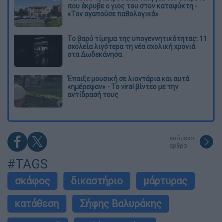
που έκρυβε ο γιος του στον καταψύκτη -
«Τον αγαπούσε παθολογικά»
Το βαρύ τίμημα της υπογεννητικότητας: 11
σχολεία λιγότερα τη νέα σχολική χρονιά
στα Δωδεκάνησα
Έπαιξε μουσική σε λιοντάρια και αυτά
«ημέρεψαν» - Το viral βίντεο με την
αντίδρασή τους
επόμενο
άρθρο
#TAGS
σκάφος
δικαστήριο
μάρτυρας
κατάθεση
Σήφης Βαλυράκης