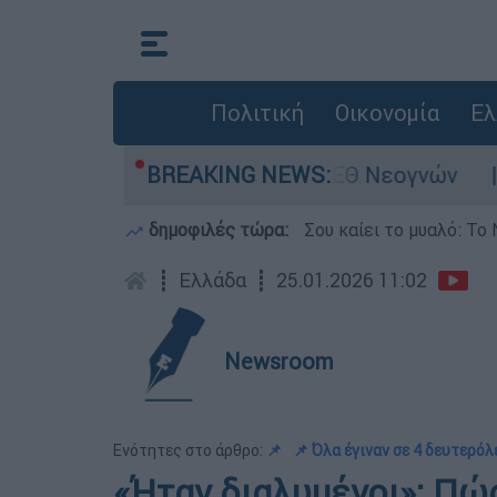
Πολιτική
Οικονομία
Ελ
Νοσηλευόταν στη ΜΕΘ Νεογνών
BREAKING NEWS:
Marfin: «Δ
δημοφιλές τώρα:
Σου καίει το μυαλό: Το 
┋
Ελλάδα
┋
25.01.2026 11:02
Newsroom
Ενότητες στο άρθρο:
📌
📌 Όλα έγιναν σε 4 δευτερόλ
«Ήταν διαλυμένοι»: Πώ