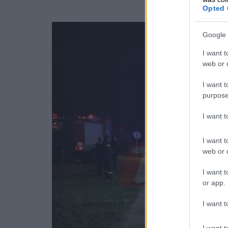
Opted 
Google 
I want t
web or d
I want t
purpose
I want 
I want t
web or d
I want t
or app.
I want t
I want t