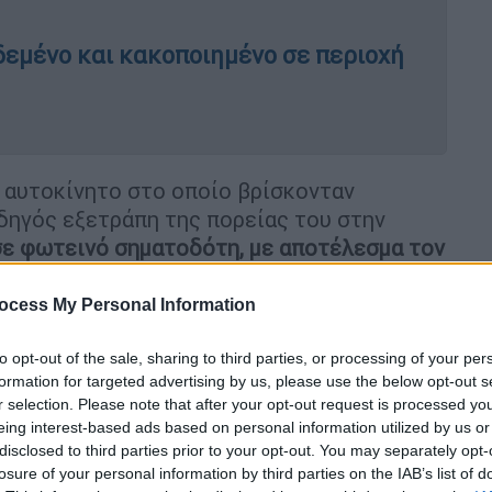
δεμένο και κακοποιημένο σε περιοχή
ο αυτοκίνητο στο οποίο βρίσκονταν
δηγός εξετράπη της πορείας του στην
σε φωτεινό σηματοδότη, με αποτέλεσμα τον
ocess My Personal Information
 ενώ άμεσα κινητοποιήθηκαν δυνάμεις της
ΚΑΒ και η Πυροσβεστική Υπηρεσία,
to opt-out of the sale, sharing to third parties, or processing of your per
επιβαίνοντες και να διερευνήσουν τα
formation for targeted advertising by us, please use the below opt-out s
r selection. Please note that after your opt-out request is processed y
eing interest-based ads based on personal information utilized by us or
ηκε με ασθενοφόρο του
ΕΚΑΒ
στο
disclosed to third parties prior to your opt-out. You may separately opt-
losure of your personal information by third parties on the IAB’s list of
χρονη στο νοσοκομείο «Άγιος Ανδρέας»,