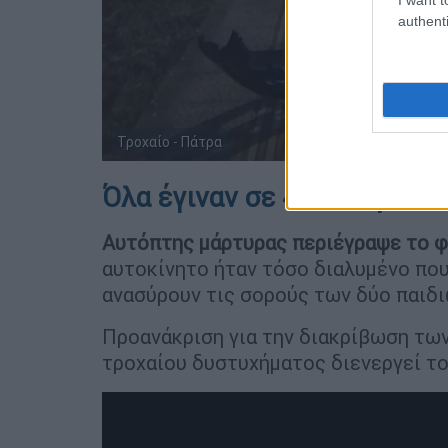
authenti
Τροχαίο - Πάτρα
Όλα έγιναν σε 4 δευτερόλεπ
Αυτόπτης μάρτυρας περιέγραψε το φ
αυτοκίνητο ήταν τόσο διαλυμένο που
ανασύρουν τις σορούς των δύο παιδι
Προανάκριση για την διακρίβωση των
τροχαίου δυστυχήματος διενεργεί το