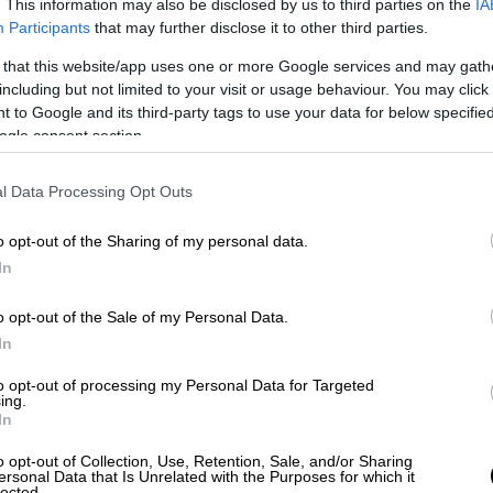
. This information may also be disclosed by us to third parties on the
IA
ν θάνατό τους.
Participants
that may further disclose it to other third parties.
 that this website/app uses one or more Google services and may gath
including but not limited to your visit or usage behaviour. You may click 
 to Google and its third-party tags to use your data for below specifi
ogle consent section.
l Data Processing Opt Outs
o opt-out of the Sharing of my personal data.
In
o opt-out of the Sale of my Personal Data.
In
to opt-out of processing my Personal Data for Targeted
ing.
In
o opt-out of Collection, Use, Retention, Sale, and/or Sharing
ersonal Data that Is Unrelated with the Purposes for which it
lected.