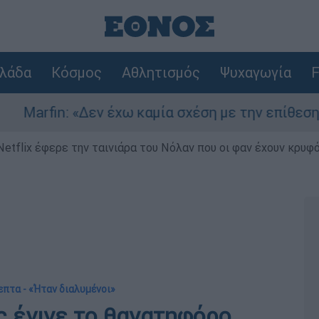
λάδα
Κόσμος
Αθλητισμός
Ψυχαγωγία
F
εν έχω καμία σχέση με την επίθεση» λέει η 46χρ
Netflix έφερε την ταινιάρα του Νόλαν που οι φαν έχουν κρυφό
επτα - «Ήταν διαλυμένοι»
ς έγινε το θανατηφόρο