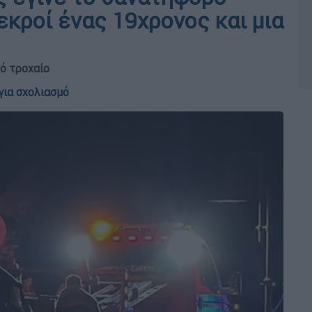
εκροί ένας 19χρονος και μια
ό τροχαίο
για σχολιασμό