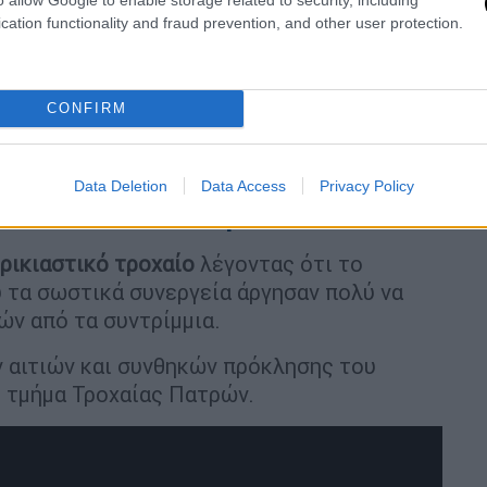
cation functionality and fraud prevention, and other user protection.
CONFIRM
Data Deletion
Data Access
Privacy Policy
τα - «Ήταν διαλυμένοι»
ρικιαστικό τροχαίο
λέγοντας ότι το
 τα σωστικά συνεργεία άργησαν πολύ να
ών από τα συντρίμμια.
 αιτιών και συνθηκών πρόκλησης του
 τμήμα Τροχαίας Πατρών.