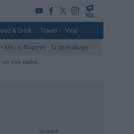
ood & Drink
Travel
Viral
ονη - Τι αποκάλυψε στους αστυνομικούς
Θα
 νο1 στην καρδιά...