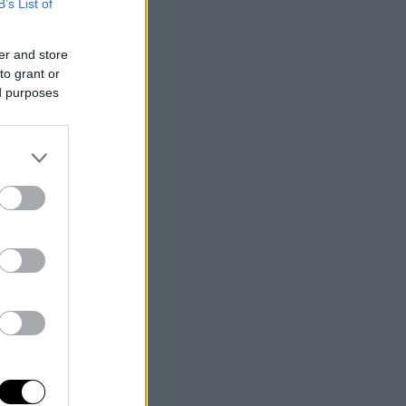
B’s List of
er and store
to grant or
ed purposes