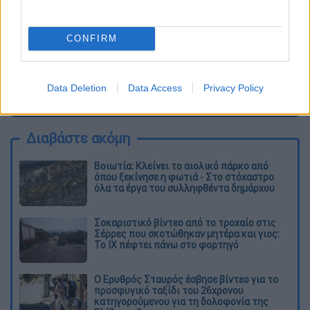
CONFIRM
Data Deletion
Data Access
Privacy Policy
καταχώρηση
Διαβάστε ακόμη
Βοιωτία: Κλείνει το αιολικό πάρκο από
όπου ξεκίνησε η φωτιά - Στο στόχαστρο
όλα τα έργα του συλληφθέντα δημάρχου
Σοκαριστικό βίντεο από το τροχαίο στις
Σέρρες που σκοτώθηκαν μητέρα και γιος:
Το ΙΧ πέφτει πάνω στο φορτηγό
Ο Ερυθρός Σταυρός έσβησε βίντεο για το
προσφυγικό ταξίδι του 26χρονου
κατηγορούμενου για τη δολοφονία της