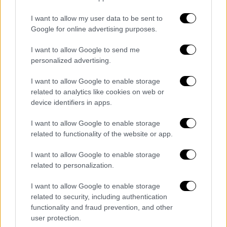
Διενεργείται προανάκριση για το
I want to allow my user data to be sent to
περιστατικό
Google for online advertising purposes.
Η σορός
ανασύρθηκε από το λιμάνι
με τη
I want to allow Google to send me
βοήθεια ιδιωτικού σκάφους και στελεχών
personalized advertising.
του Λιμενικού και στη συνέχεια
I want to allow Google to enable storage
μεταφέρθηκε με ασθενοφόρο του ΕΚΑΒ στο
related to analytics like cookies on web or
Γενικό Νοσοκομείο Σύρου.
device identifiers in apps.
Για το περιστατικό
διενεργείται
I want to allow Google to enable storage
προανάκριση
απο το Λιμεναρχείο Σύρου.
related to functionality of the website or app.
I want to allow Google to enable storage
related to personalization.
Τα σχολιά σας δημοσιεύονται άμεσα με δική σας ευθύνη. Το
ΕΘΝΟΣ θα παρεμβαίνει και τα προσβλητικά σχόλια θα
I want to allow Google to enable storage
διαγράφονται
related to security, including authentication
functionality and fraud prevention, and other
user protection.