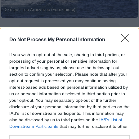
Σκάφος του Λιμενικού (Eurokinissi)
Προσθέστε το ΕΘΝΟΣ στη Google
Do Not Process My Personal Information
Αναγνωρίστηκε η
σορός της γυναίκας
που
ανασύρθηκε από το
λιμάνι της Ερμούπολης
If you wish to opt-out of the sale, sharing to third parties, or
processing of your personal or sensitive information for
στη
Σύρο
το μεσημέρι της Κυριακής (25/01)
targeted advertising by us, please use the below opt-out
αναγνωρίστηκε από συγγενικό πρόσωπο.
section to confirm your selection. Please note that after your
opt-out request is processed you may continue seeing
Όπως αναφέρει το
cyclades24.gr
, πρόκειται
interest-based ads based on personal information utilized by
για
μία υπερήλικη γυναίκα 104 ετών
, κάτοικο
us or personal information disclosed to third parties prior to
του νησιού.
your opt-out. You may separately opt-out of the further
disclosure of your personal information by third parties on the
IAB’s list of downstream participants. This information may
ΔΙΑΒΑΣΤΕ ΕΠΙΣΗΣ
also be disclosed by us to third parties on the
IAB’s List of
Downstream Participants
that may further disclose it to other
Ελλάδα
|
21.01.2026 22:35
third parties.