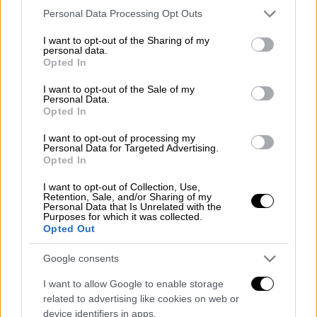
Η στιγμή που κύματα παρασύρουν
Please note that this website/app uses one or more Google
Personal Data Processing Opt Outs
στον θάνατο τον 52χρονο λιμενικό
services and may gather and store information including but
στο Άστρος - Πώς έγινε η τραγωδία
not limited to your visit or usage behaviour. You may click to
I want to opt-out of the Sharing of my
personal data.
grant or deny consent to Google and its third-party tags to
Opted In
use your data for below specified purposes in below Google
Ελλάδα
|
25.01.2026 15:49
consent section.
I want to opt-out of the Sale of my
Τραγωδία στη Σύρο: Εντοπίστηκε
Personal Data.
Opted In
σορός γυναίκας στο λιμάνι της
Ερμούπολης
I want to opt-out of processing my
Personal Data for Targeted Advertising.
Opted In
I want to opt-out of Collection, Use,
Retention, Sale, and/or Sharing of my
Τη σορό της άτυχης γυναίκας
εντόπισαν
Personal Data that Is Unrelated with the
Purposes for which it was collected.
περαστικοί το μεσημέρι της Κυριακής
Opted Out
(25/01), να επιπλέει στη θάλασσα μπροστά
Google consents
στο λιμάνι και ενημέρωσαν στη συνέχεια τις
αρμόδιες Αρχές,
οι οποίες έσπευσαν άμεσα
I want to allow Google to enable storage
στο σημείο
.
related to advertising like cookies on web or
device identifiers in apps.