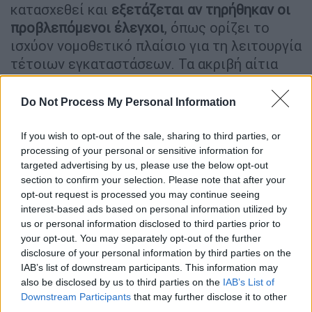
κατασχεθεί και
εξετάζεται αν τηρήθηκαν οι
προβλεπόμενοι έλεγχοι
, όπως ορίζει το
ισχύον νομοθετικό πλαίσιο για τη λειτουργία
τέτοιων εγκαταστάσεων. Τα ακριβή αίτια
της έκρηξης θα προκύψουν από την
ολοκλήρωση της έρευνας.
Do Not Process My Personal Information
Παράλληλα, στο
επίκεντρο της διερεύνησης
If you wish to opt-out of the sale, sharing to third parties, or
βρίσκεται το
πώς προκλήθηκαν οι φθορές
processing of your personal or sensitive information for
στις σωληνώσεις προπανίου
, οι οποίες
targeted advertising by us, please use the below opt-out
section to confirm your selection. Please note that after your
οδήγησαν στη διαρροή από τις δύο
opt-out request is processed you may continue seeing
δεξαμενές. Αρχικά εξετάστηκε το
interest-based ads based on personal information utilized by
ενδεχόμενο οι εργασίες ασφαλτόστρωσης
us or personal information disclosed to third parties prior to
και η διέλευση βαρέων οχημάτων κατά τους
your opt-out. You may separately opt-out of the further
disclosure of your personal information by third parties on the
θερινούς μήνες να ευθύνονται για τις ζημιές,
IAB’s list of downstream participants. This information may
ωστόσο αυτό το σενάριο φαίνεται πλέον να
also be disclosed by us to third parties on the
IAB’s List of
αποδυναμώνεται.
Downstream Participants
that may further disclose it to other
third parties.