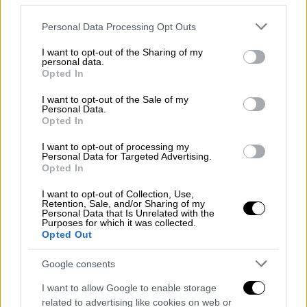
Έγγραφα της Περιφέρειας Θεσσαλίας
Please note that this website/app uses one or more Google
προειδοποιούσαν για τον κίνδυνο από
Personal Data Processing Opt Outs
services and may gather and store information including but
τις δεξαμενές προπανίου
not limited to your visit or usage behaviour. You may click to
I want to opt-out of the Sharing of my
personal data.
grant or deny consent to Google and its third-party tags to
Opted In
Σημαντικά ερωτήματα προκαλούν τα
use your data for below specified purposes in below Google
έγγραφα της
Περιφέρειας Θεσσαλίας
που
consent section.
I want to opt-out of the Sale of my
Personal Data.
έρχονται στο φως της δημοσιότητας και
Opted In
δείχνουν ότι ήδη από το 2020 είχαν
εντοπιστεί προβλήματα στη λειτουργία του
I want to opt-out of processing my
Personal Data for Targeted Advertising.
εργοστασίου
«Βιολάντα»
, σε σχέση με την
Opted In
εγκατάσταση δεξαμενών υγραερίου.
I want to opt-out of Collection, Use,
Retention, Sale, and/or Sharing of my
Σύμφωνα με τα σχετικά έγγραφα, η
Personal Data that Is Unrelated with the
Purposes for which it was collected.
Περιφέρεια
είχε διαπιστώσει
«μη
Opted Out
συμβατότητα»
ως προς την τοποθέτηση δύο
Google consents
υπόγειων δεξαμενών προπανίου, από τις
οποίες φέρεται να διέρρευσε το αέριο που
I want to allow Google to enable storage
προκάλεσε την
έκρηξη
.
related to advertising like cookies on web or