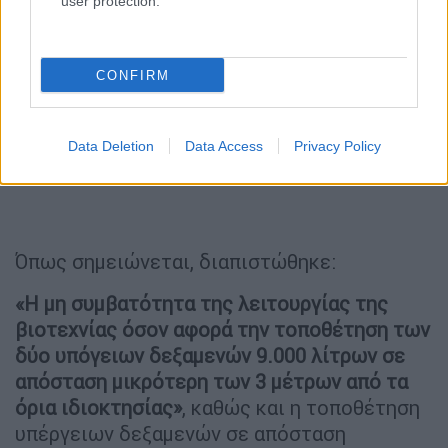
user protection.
CONFIRM
Data Deletion
Data Access
Privacy Policy
Όπως σημειώνεται, διαπιστώθηκε:
«Η μη συμβατότητα της λειτουργίας της
βιοτεχνίας όσον αφορά την τοποθέτηση των
δύο υπόγειων δεξαμενών 9.000 λίτρων σε
απόσταση μικρότερη των 3 μέτρων από τα
όρια ιδιοκτησίας»
, καθώς και η τοποθέτηση
υπέργειων δεξαμενών σε απόσταση