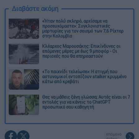
Διαβάστε ακόμη
«Ήταν πολύ σκληρό, αρχίσαμε να
προσευχόμαστε»: Συγκλονιστικές
μαρτυρίες για τον σεισμό των 7,6 Ρίχτερ
στην Κολομβία
Κλέαρχος Μαρουσάκης: Επικίνδυνες οι
επόμενες μέρες με έως 9 μποφόρ - Οι
περιοχές που θα επηρεαστούν
«Το παιχνίδι τελείωσε»: Η στιγμή που
αστυνομικοί εντοπίζουν stalker κρυμμένο
κάτω από κρεβάτι
Θες να μάθεις ξένη γλώσσα; Αυτές είναι οι 7
εντολές για να κάνεις το ChatGPT
προσωπικό σου καθηγητή
επόμενο
άρθρο