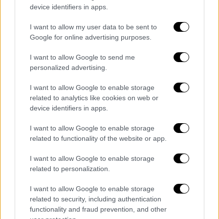
device identifiers in apps.
Η διαπίστωση «μη συμβατότητας»
I want to allow my user data to be sent to
από το 2020
Google for online advertising purposes.
Το
πρώτο έγγραφο
, με ημερομηνία το
2020
,
I want to allow Google to send me
αναφέρει ξεκάθαρα ότι η λειτουργία της
personalized advertising.
βιοτεχνίας
δεν ήταν συμβατή με τις
I want to allow Google to enable storage
προβλεπόμενες αποστάσεις ασφαλείας για
related to analytics like cookies on web or
τις δεξαμενές.
device identifiers in apps.
I want to allow Google to enable storage
related to functionality of the website or app.
I want to allow Google to enable storage
related to personalization.
I want to allow Google to enable storage
related to security, including authentication
functionality and fraud prevention, and other