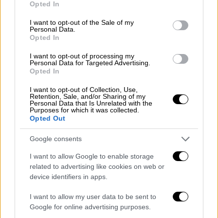
απώλειες
Opted In
use your data for below specified purposes in below Google
consent section.
I want to opt-out of the Sale of my
Πάμε στον Μόρνο. Η κατάσταση είναι σαφώς
Personal Data.
Opted In
βελτιωμένη, καθώς μετά τα ιστορικά χαμηλά
των περίπου 150.000.000 κυβικών μέτρων
I want to opt-out of processing my
Personal Data for Targeted Advertising.
στις αρχές Νοεμβρίου 2025, μέσα σε τρεις
Opted In
μήνες τα αποθέματα έφτασαν τα 281.000.000
m³, δηλαδή αύξηση περίπου 47%. Τα
I want to opt-out of Collection, Use,
Retention, Sale, and/or Sharing of my
αποθέματα του Μόρνου ενισχύονται όχι
Personal Data that Is Unrelated with the
Purposes for which it was collected.
μόνο από τις έντονες βροχοπτώσεις, αλλά
Opted Out
και από τα χιόνια που έχουν συσσωρευτεί
στους γειτονικούς ορεινούς όγκους και
Google consents
σταδιακά θα λιώσουν.
I want to allow Google to enable storage
related to advertising like cookies on web or
Την 1η Ιανουαρίου 2026 ο Μόρνος είχε
device identifiers in apps.
200.000.000 m³ νερού (περίπου ίσα με 8
I want to allow my user data to be sent to
λίμνες Μαραθώνα), ενώ στις 30 Ιανουαρίου
Google for online advertising purposes.
είχε 281.000.000 κυβικά μέτρα, δηλαδή