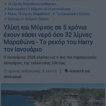
📌 16 λίμνες Μαραθώνα «χάθηκαν»
📌 Βελτιωμένος ο Μόρνος αλλά με απώλειες
📌 Άλλες 16 λίμνες Μαραθώνα
📌 Τριπλασίασε ο Ευήνος
📌 Κρίσιμο το επόμενο δίμηνο
Υλίκη και Μόρνος σε 5 χρόνια
έχουν χάσει νερό όσο 32 λίμνες
Μαραθώνα - Το ρεκόρ του Harry
τον Ιανουάριο
Ο Ιανουάριος 2026 κλείνει ως ο 4ος πιο παραγωγικός
Ιανουάριος της τελευταίας 20ετίας
🕛 χρόνος ανάγνωσης: 6 λεπτά ┋ 🗣️
Ανοικτό για
σχολιασμό