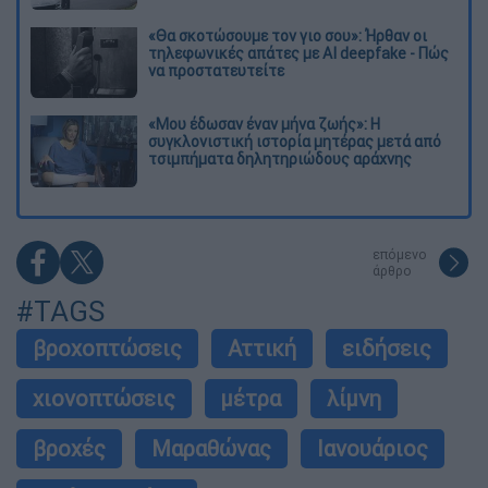
«Θα σκοτώσουμε τον γιο σου»: Ήρθαν οι
τηλεφωνικές απάτες με AI deepfake - Πώς
να προστατευτείτε
«Μου έδωσαν έναν μήνα ζωής»: Η
συγκλονιστική ιστορία μητέρας μετά από
τσιμπήματα δηλητηριώδους αράχνης
επόμενο
άρθρο
#TAGS
βροχοπτώσεις
Αττική
ειδήσεις
χιονοπτώσεις
μέτρα
λίμνη
βροχές
Μαραθώνας
Ιανουάριος