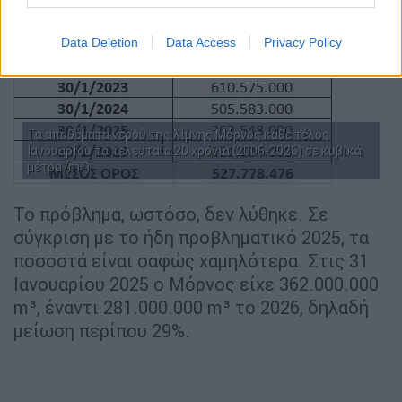
Data Deletion
Data Access
Privacy Policy
Τα αποθέματα νερού της λίμνης Μόρνος κάθε τέλος
Ιανουαρίου τα τελευταία 20 χρόνια (2006-2026) σε κυβικά
μέτρα (m³)
Το πρόβλημα, ωστόσο, δεν λύθηκε. Σε
σύγκριση με το ήδη προβληματικό 2025, τα
ποσοστά είναι σαφώς χαμηλότερα. Στις 31
Ιανουαρίου 2025 ο Μόρνος είχε 362.000.000
m³, έναντι 281.000.000 m³ το 2026, δηλαδή
μείωση περίπου 29%.