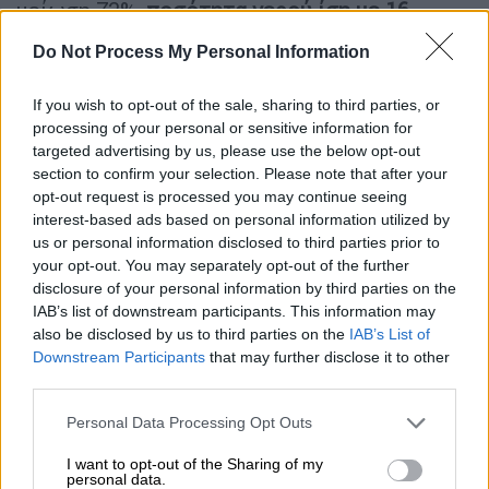
μείωση 73%,
ποσότητα νερού ίση με 16
λίμνες Μαραθώνα.
Do Not Process My Personal Information
Πάντως, για τις προσεχείς ώρες και ημέρες
If you wish to opt-out of the sale, sharing to third parties, or
υπάρχουν αισιόδοξες προγνώσεις για
processing of your personal or sensitive information for
έντονες βροχοπτώσεις στην Ανατολική
targeted advertising by us, please use the below opt-out
Στερεά και στην περιοχή της Υλίκης. Αυτό
section to confirm your selection. Please note that after your
μένει να αποτυπωθεί και στον ταμιευτήρα·
opt-out request is processed you may continue seeing
interest-based ads based on personal information utilized by
ωστόσο, η φύση θα πρέπει να κάνει τη δική
us or personal information disclosed to third parties prior to
της υπέρβαση για μεγάλο χρονικό διάστημα
your opt-out. You may separately opt-out of the further
ώστε να καλυφθούν οι τεράστιες απώλειες.
disclosure of your personal information by third parties on the
Εάν ο Φεβρουάριος και ο Μάρτιος
IAB’s list of downstream participants. This information may
also be disclosed by us to third parties on the
IAB’s List of
ολοκληρωθούν και η Υλίκη παραμείνει κάτω
Downstream Participants
that may further disclose it to other
από τα 200.000.000 κυβικά μέτρα, είναι
third parties.
βέβαιο ότι θα οδηγηθούμε σε οδυνηρά
Please note that this website/app uses one or more Google
μέτρα.
Personal Data Processing Opt Outs
services and may gather and store information including but
not limited to your visit or usage behaviour. You may click to
I want to opt-out of the Sharing of my
Βελτιωμένος ο Μόρνος αλλά με
personal data.
grant or deny consent to Google and its third-party tags to