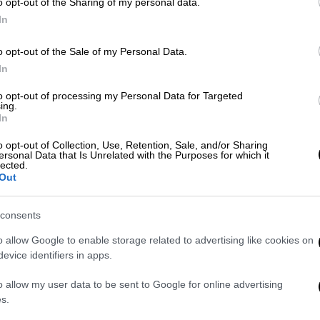
o opt-out of the Sharing of my personal data.
In
 - Αισθητός και στην Αττική
o opt-out of the Sale of my Personal Data.
In
 έπειτα από ανθρωποκυνηγητό της
to opt-out of processing my Personal Data for Targeted
ing.
In
o opt-out of Collection, Use, Retention, Sale, and/or Sharing
ersonal Data that Is Unrelated with the Purposes for which it
lected.
Out
αν και πήγαν στο σημείο, υπέβαλαν σε
ρώτη μέτρηση βγήκε στο 0,78 mg/l και στη
consents
εκπνεόμενου αέρα
, ενδείξεις αρκετά
ο επιτρεπόμενο όριο.
o allow Google to enable storage related to advertising like cookies on
evice identifiers in apps.
δίστρια χειροπέδες και εις βάρος της
o allow my user data to be sent to Google for online advertising
δυνη οδήγηση και οδήγηση υπό την επήρεια
s.