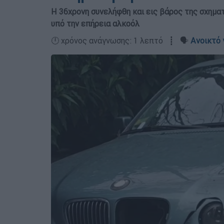
Η 36χρονη συνελήφθη και εις βάρος της σχηματ
υπό την επήρεια αλκοόλ
🕛 χρόνος ανάγνωσης: 1 λεπτό ┋ 🗣️
Ανοικτό 