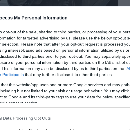
ocess My Personal Information
to opt-out of the sale, sharing to third parties, or processing of your per
formation for targeted advertising by us, please use the below opt-out s
r selection. Please note that after your opt-out request is processed y
eing interest-based ads based on personal information utilized by us or
disclosed to third parties prior to your opt-out. You may separately opt-
 το ΕΘΝΟΣ στη Google
losure of your personal information by third parties on the IAB’s list of
. This information may also be disclosed by us to third parties on the
IA
Participants
that may further disclose it to other third parties.
πο που
προκάλεσε προβλήματα και ζημιές
μειώθηκε στο
Κολωνάκι
. Γνωστή
 that this website/app uses one or more Google services and may gath
ατα της Τρίτης έχοντας χτυπήσει
including but not limited to your visit or usage behaviour. You may click 
 to Google and its third-party tags to use your data for below specifi
ίνητα στη συμβολή των οδών Κλεομένους
ogle consent section.
l Data Processing Opt Outs