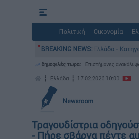
Πολιτική
Οικονομία
Ελ
α ανθρωποκτονίες στην Ελλάδα - Κατηγορείται κ
BREAKING NEWS:
δημοφιλές τώρα:
Επιστήμονες ανακάλυψα
┋
Ελλάδα
┋
17.02.2026 10:00
Newsroom
Τραγουδίστρια οδηγού
- Πήρε σβάρνα πέντε α