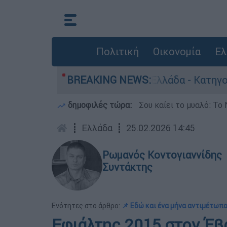
Πολιτική
Οικονομία
Ελ
νθρωποκτονίες στην Ελλάδα - Κατηγορείται και
BREAKING NEWS:
δημοφιλές τώρα:
Σου καίει το μυαλό: Το 
┋
Ελλάδα
┋
25.02.2026 14:45
Ρωμανός Κοντογιαννίδης
Συντάκτης
Ενότητες στο άρθρο:
📌 Εδώ και ένα μήνα αντιμέτωπ
Εφιάλτης 2015 στον Έβ