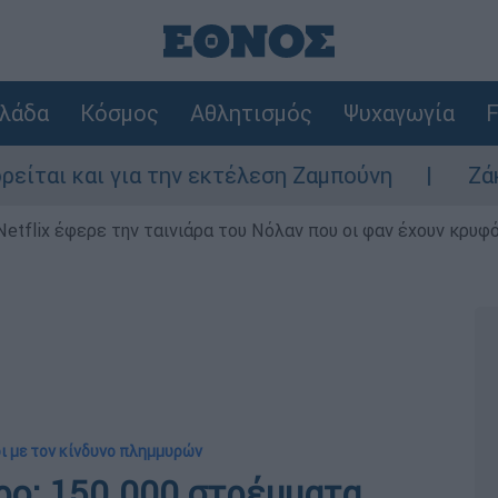
λάδα
Κόσμος
Αθλητισμός
Ψυχαγωγία
F
 για την εκτέλεση Ζαμπούνη
Ζάκυνθος: Τι
Netflix έφερε την ταινιάρα του Νόλαν που οι φαν έχουν κρυφό
οι με τον κίνδυνο πλημμυρών
ρο: 150.000 στρέμματα