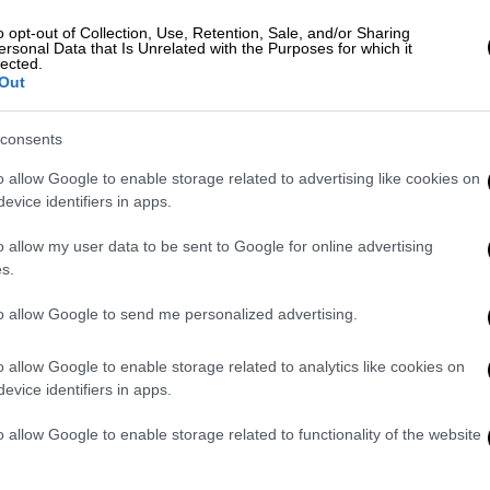
ολουθεί ολόκληρη η παραποτάμια περιοχή να
σταση.
Τώρα που κατέβηκε νοτιότερα η
o opt-out of Collection, Use, Retention, Sale, and/or Sharing
ersonal Data that Is Unrelated with the Purposes for which it
ία μπήκε στη χώρα μας τις προηγούμενες
lected.
Out
ά και από την
Τουρκία
, τα μεγαλύτερα
 Διδυμοτείχου και Σουφλίου, κυρίως στην
consents
ας
, χωριά που είναι τα κοντινότερα στο
καλλιεργήσιμων εκτάσεων. Αν συνεχιστεί
o allow Google to enable storage related to advertising like cookies on
- τρεις μέρες θα αντιμετωπίσει πρόβλημα
evice identifiers in apps.
αποτάμια της χωριά», αναφέρει ο κ.
o allow my user data to be sent to Google for online advertising
s.
ποι με τον κίνδυνο πλημμυρών
to allow Google to send me personalized advertising.
Ιανουαρίου, ο νομός
Έβρου
βρίσκεται
o allow Google to enable storage related to analytics like cookies on
νο
πλημμυρών
.
Η αρχή έγινε από τον ποταμό
evice identifiers in apps.
το Διδυμότειχο και ήταν από τότε πάρα πολύ
o allow Google to enable storage related to functionality of the website
 πολύ μεγάλη άνοδο των ποσοτήτων νερού
ύσκωσε ο ποταμός
Άρδας
, στον Δήμο