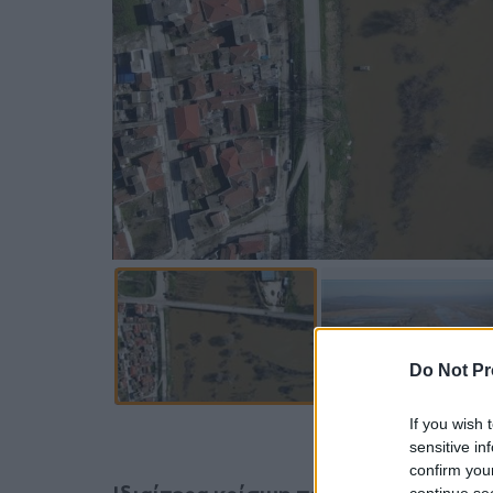
Do Not Pr
If you wish 
Προσθέστε
sensitive in
confirm you
continue se