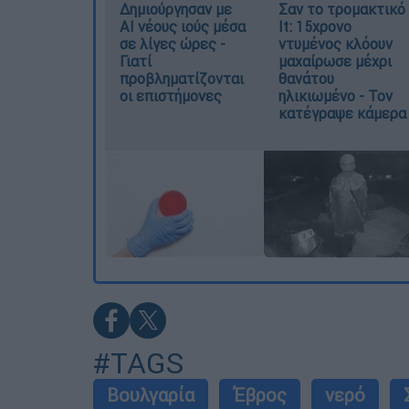
Δημιούργησαν με
Σαν το τρομακτικό
AI νέους ιούς μέσα
It: 15χρονο
σε λίγες ώρες -
ντυμένος κλόουν
Γιατί
μαχαίρωσε μέχρι
προβληματίζονται
θανάτου
οι επιστήμονες
ηλικιωμένο - Τον
κατέγραψε κάμερα
#TAGS
Βουλγαρία
Έβρος
νερό