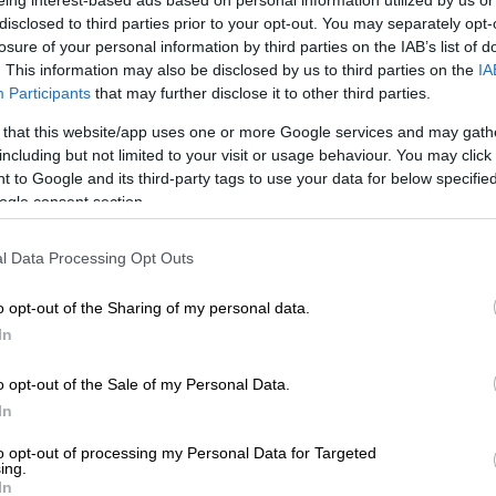
ταση σε ολόκληρη την παρέβρια περιοχή,
disclosed to third parties prior to your opt-out. You may separately opt-
 σχεδόν μέχρι την περιοχή των Φερών, με
losure of your personal information by third parties on the IAB’s list of
η στιγμή να ανέρχονται σε περίπου 150.000
.
. This information may also be disclosed by us to third parties on the
IA
 μέχρι αυτήν την ώρα το νερό έχει
Participants
that may further disclose it to other third parties.
κτάσεις
και δεν έχουν προκληθεί ζημιές σε
 that this website/app uses one or more Google services and may gath
including but not limited to your visit or usage behaviour. You may click 
 to Google and its third-party tags to use your data for below specifi
φερειάρχης Πολιτικής Προστασίας
ogle consent section.
Κώστας Βενετίδης
, αυτήν τη στιγμή
τη
τάμια περιοχή των Δήμων
Διδυμοτείχου
και
l Data Processing Opt Outs
ύο - τρία 24ωρα μειώθηκε η εισροή νερού
οτέλεσμα να παρουσιάζει μία ελαφρώς
o opt-out of the Sharing of my personal data.
υ νομού και πιο συγκεκριμένα ο Δήμος
In
o opt-out of the Sale of my Personal Data.
νότα, ωστόσο, ούτε στο βόρειο τμήμα έχει
In
ς ροής των υδάτων από τη Βουλγαρία έχει
to opt-out of processing my Personal Data for Targeted
στο βόρειο Έβρο, όμως,
αυτή η μείωση δεν
ing.
In