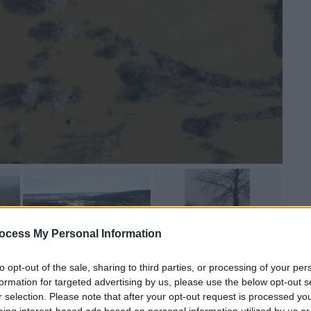
ocess My Personal Information
to opt-out of the sale, sharing to third parties, or processing of your per
 το ΕΘΝΟΣ στη Google
formation for targeted advertising by us, please use the below opt-out s
r selection. Please note that after your opt-out request is processed y
eing interest-based ads based on personal information utilized by us or