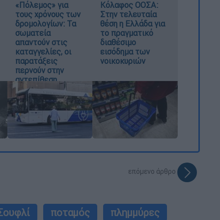
«Πόλεμος» για
Κόλαφος ΟΟΣΑ:
τους χρόνους των
Στην τελευταία
δρομολογίων: Τα
θέση η Ελλάδα για
σωματεία
το πραγματικό
απαντούν στις
διαθέσιμο
καταγγελίες, οι
εισόδημα των
παρατάξεις
νοικοκυριών
περνούν στην
αντεπίθεση
επόμενο άρθρο
Σουφλί
ποταμός
πλημμύρες