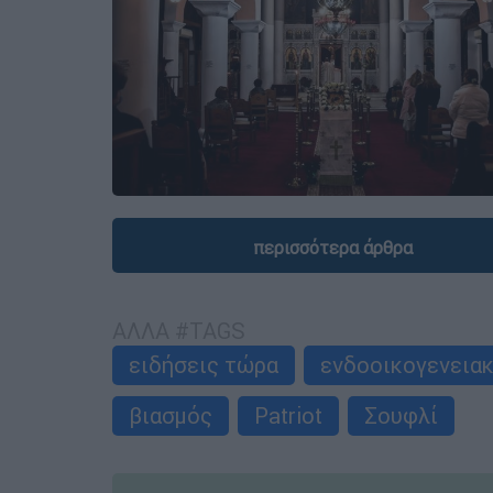
περισσότερα άρθρα
ΑΛΛΑ #TAGS
ειδήσεις τώρα
ενδοοικογενειακ
βιασμός
Patriot
Σουφλί