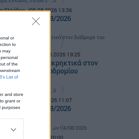
α Ελλάδος...
|
05.08.2026 13:36
ρα Ελλάδος 05/08/2026
sonal or
ection to
ou may
ΟΣΠΑΣΜΑΤΑ...
|
05.08.2026 19:25
 personal
ειψία: Drone με εκρηκτικά στον
out of the
ιάδρομο του αεροδρομίου
 downstream
B’s List of
er and store
α Ελλάδος...
|
04.08.2026 11:07
to grant or
ρα Ελλάδος 04/08/2026
ed purposes
ντρικό...
|
04.08.2026 20:00