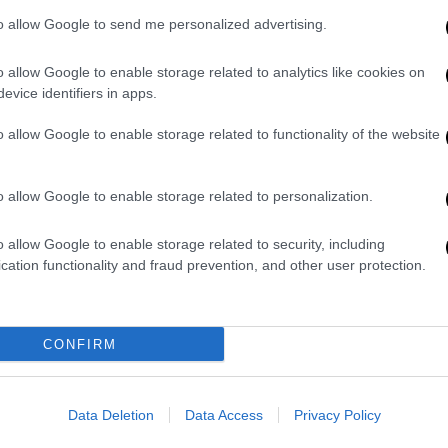
Νεκρό βρέφος μόλις 11 μηνών
to allow Google to send me personalized advertising.
στον Έβρο - Προσπαθούσαν επί 50
λεπτά να το επαναφέρουν
o allow Google to enable storage related to analytics like cookies on
evice identifiers in apps.
Το μωράκι έμενε με τον παππού και
τη γιαγιά του
o allow Google to enable storage related to functionality of the website
o allow Google to enable storage related to personalization.
o allow Google to enable storage related to security, including
Οικονομία
|
13.02.2025 13:10
cation functionality and fraud prevention, and other user protection.
Ενίσχυση έως 10.000 ευρώ για
οικογένειες που θέλουν να
μετεγκατασταθούν στον Έβρο:
CONFIRM
Κριτήρια και δικαιούχοι
Τι προβλέπει η ρύθμιση του
Data Deletion
Data Access
Privacy Policy
υπουργείου Κοινωνικής Συνοχής