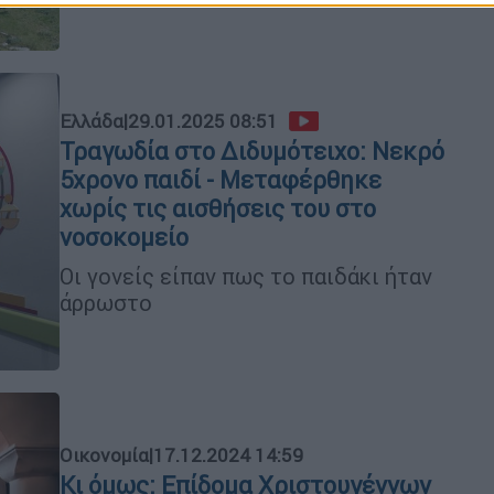
Ελλάδα
|
29.01.2025 08:51
Τραγωδία στο Διδυμότειχο: Νεκρό
5χρονο παιδί - Μεταφέρθηκε
χωρίς τις αισθήσεις του στο
νοσοκομείο
Οι γονείς είπαν πως το παιδάκι ήταν
άρρωστο
Οικονομία
|
17.12.2024 14:59
Κι όμως: Επίδομα Χριστουγέννων