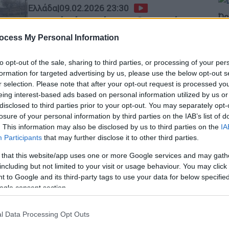
Ελλάδα
|
09.02.2026 23:30
Ώρ
Θετικά νέα από το Διδυμοτείχο:
Ώ
Πέφτει η στάθμη στο Πύθιο -
ocess My Personal Information
Παραμένει η κατάσταση
συναγερμού
to opt-out of the sale, sharing to third parties, or processing of your per
formation for targeted advertising by us, please use the below opt-out s
Δεν κινδυνεύουν τα αναχώματα
r selection. Please note that after your opt-out request is processed y
ΑΠ
eing interest-based ads based on personal information utilized by us or
Λ
disclosed to third parties prior to your opt-out. You may separately opt-
δ
losure of your personal information by third parties on the IAB’s list of
. This information may also be disclosed by us to third parties on the
IA
Ελλάδα
|
08.02.2026 15:28
Participants
that may further disclose it to other third parties.
Συναγερμός στο Διδυμότειχο:
 that this website/app uses one or more Google services and may gath
Άγγιξε τα 6.50 μέτρα η στάθμη του
Ώρ
including but not limited to your visit or usage behaviour. You may click 
νερού στο Πύθιο - «Μην
Ώ
 to Google and its third-party tags to use your data for below specifi
ogle consent section.
προσεγγίζετε» η σύσταση των
αρχών
l Data Processing Opt Outs
Σύσταση για αποφυγή προσέγγισης
Κε