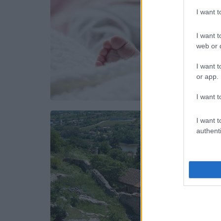
I want 
I want t
web or d
I want t
or app.
I want t
I want t
authenti