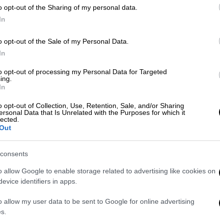
πλημμυρισμένων περιοχών, απευθύνει
o opt-out of the Sharing of my personal data.
Κ
ο Δήμος Διδυμοτείχου
In
0
o opt-out of the Sale of my Personal Data.
In
Ελλάδα
|
30.01.2026 16:30
Επιχείρηση απεγκλωβισμού 4
to opt-out of processing my Personal Data for Targeted
ing.
επιβατών αυτοκινήτου στο
In
Διδυμότειχο - Ακινητοποιήθηκε σε
o opt-out of Collection, Use, Retention, Sale, and/or Sharing
κλειστή γέφυρα
ersonal Data that Is Unrelated with the Purposes for which it
lected.
Στο σημείο έσπευσαν και επιχείρησαν
Out
τέσσερις πυροσβέστες με δύο
οχήματα
consents
o allow Google to enable storage related to advertising like cookies on
evice identifiers in apps.
o allow my user data to be sent to Google for online advertising
s.
Ελλάδα
|
06.10.2025 12:58