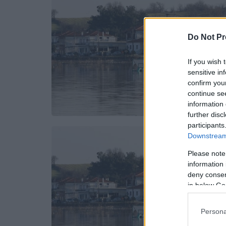
Do Not Pr
If you wish 
sensitive in
confirm you
continue se
information 
further disc
participants
Downstream 
Please note
information 
deny consent
in below Go
Persona