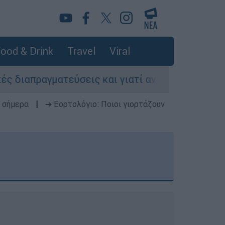
ood & Drink
Travel
Viral
εύσεις και γιατί αντιδρούν οι ΗΠΑ
Κυνήγι
 σήμερα
|
➔ Εορτολόγιο: Ποιοι γιορτάζουν