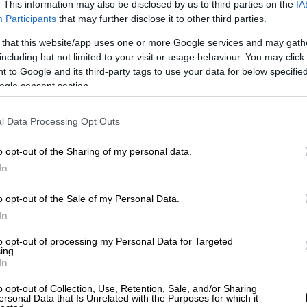
. This information may also be disclosed by us to third parties on the
IA
Participants
that may further disclose it to other third parties.
 that this website/app uses one or more Google services and may gath
including but not limited to your visit or usage behaviour. You may click 
 to Google and its third-party tags to use your data for below specifi
ogle consent section.
 Έβγαλε όπλο σε μαθητές επειδή τον
l Data Processing Opt Outs
o opt-out of the Sharing of my personal data.
ρίκης: Ανακλήθηκε ο κατ' οίκον
In
o opt-out of the Sale of my Personal Data.
In
to opt-out of processing my Personal Data for Targeted
διών έχασε τη ζωή της από τα
πυρά του
ing.
In
ς
, σε κεντρικό σημείο της πόλης. Η
βρισκόταν μέσα στο αυτοκίνητο της.
o opt-out of Collection, Use, Retention, Sale, and/or Sharing
ersonal Data that Is Unrelated with the Purposes for which it