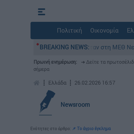
Πολιτική
Οικονομία
Ελ
ος 8 ημερών - Νοσηλευόταν στη ΜΕΘ Νεογνών
BREAKING NEWS:
Πρωινή ενημέρωση:
➔ Δείτε τα πρωτοσέλι
σήμερα
┋
Ελλάδα
┋
26.02.2026 16:57
Newsroom
Ενότητες στο άρθρο:
📌 Το άγριο έγκλημα