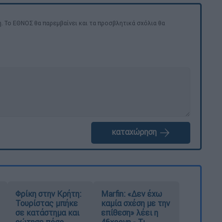
. Το ΕΘΝΟΣ θα παρεμβαίνει και τα προσβλητικά σχόλια θα
καταχώρηση
Φρίκη στην Κρήτη:
Marfin: «Δεν έχω
Τουρίστας μπήκε
καμία σχέση με την
σε κατάστημα και
επίθεση» λέει η
ρώτησε πόσο
46χρονη - Τι