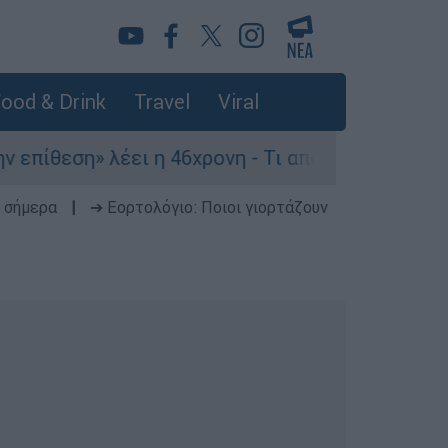
ood & Drink
Travel
Viral
ση» λέει η 46χρονη - Τι αποκάλυψε στους αστυνο
 σήμερα
|
➔ Εορτολόγιο: Ποιοι γιορτάζουν