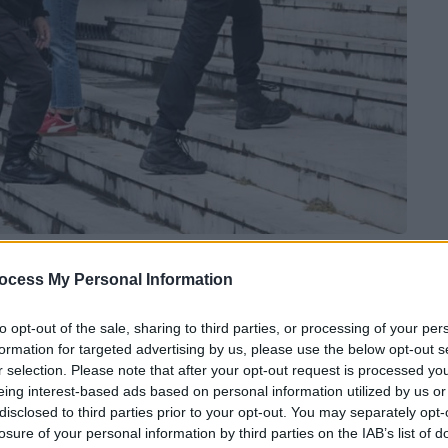
 το ΕΘΝΟΣ στη Google
ocess My Personal Information
αστήριο ο 32χρονος πρώην σύντροφός της
to opt-out of the sale, sharing to third parties, or processing of your per
formation for targeted advertising by us, please use the below opt-out s
νία
της στο
Αγρίνιο
, ενώ απορρίφθηκαν οι
r selection. Please note that after your opt-out request is processed y
τα.
eing interest-based ads based on personal information utilized by us or
disclosed to third parties prior to your opt-out. You may separately opt-
 την ποινή της
ισόβιας
κάθειρξης και
losure of your personal information by third parties on the IAB’s list of