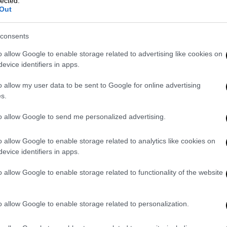
lected.
στης δεν αποδέχθηκε ποτέ την απόφαση
Out
ους
και να προχωρήσει τη ζωή της. Όπως
ούσε συστηματικά, την απειλούσε και
consents
 που του είχαν επιβληθεί μετά από
o allow Google to enable storage related to advertising like cookies on
νειακή βία.
evice identifiers in apps.
o allow my user data to be sent to Google for online advertising
s.
έρα τριών παιδιών
. Μετά τον χωρισμό από
χέση με τον 30χρονο, αλλά η σχέση τους
to allow Google to send me personalized advertising.
ώρα Ναστούλη προχώρησε τη ζωή της και
o allow Google to enable storage related to analytics like cookies on
ν σύντροφό της.
evice identifiers in apps.
ν Νοέμβριο του 2024, ο δράστης είχε στήσει
o allow Google to enable storage related to functionality of the website
Όπλο το οποίο μάλιστα προμηθεύτηκε ενώ,
ίχαν αφαιρέσει δύο κυνηγετικά όπλα που
οβάλλει σε βάρος του το θύμα για
o allow Google to enable storage related to personalization.