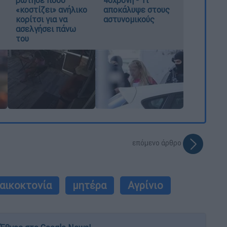
«κοστίζει» ανήλικο
αποκάλυψε στους
κορίτσι για να
αστυνομικούς
ασελγήσει πάνω
του
επόμενο άρθρο
αικοκτονία
μητέρα
Αγρίνιο