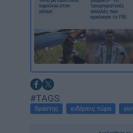
καρκίνου στον
τρομοκρατικές
κόσμο
απειλές που
ερεύνησε το FBI
#TAGS
δράστης
ειδήσεις τώρα
γυν