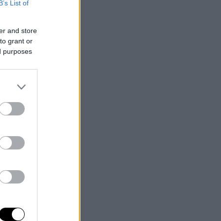
B’s List of
er and store
to grant or
ed purposes