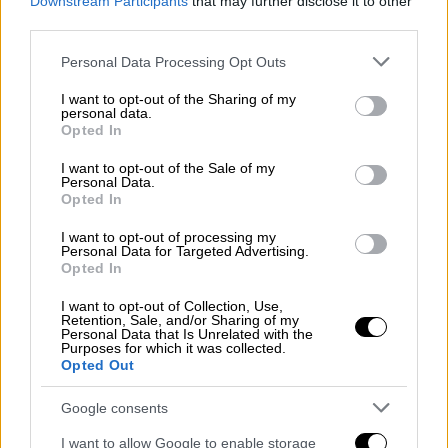
χρήση του λογισμικού Predator για την
Downstream Participants
that may further disclose it to other
third parties.
παρακολούθηση δεκάδων πολιτικών,
δημοσιογράφων, επιχειρηματιών και
Please note that this website/app uses one or more Google
Personal Data Processing Opt Outs
στρατιωτικών αξιωματούχων.
services and may gather and store information including but
not limited to your visit or usage behaviour. You may click to
I want to opt-out of the Sharing of my
personal data.
Το σκάνδαλο, που ονομάστηκε «
Ελληνικό
grant or deny consent to Google and its third-party tags to
Opted In
use your data for below specified purposes in below Google
Γουότεργκεϊτ
» από τα τοπικά μέσα
consent section.
I want to opt-out of the Sale of my
ενημέρωσης, συγκλόνισε την Ελλάδα το
Personal Data.
2022, μετά από καταγγελίες του ηγέτη του
Opted In
κόμματος της αντιπολίτευσης Νίκου
I want to opt-out of processing my
Ανδρουλάκη και του δημοσιογράφου Θανάση
Personal Data for Targeted Advertising.
Opted In
Κουκάκη ότι είχαν τεθεί υπό κρατική
παρακολούθηση μέσω κακόβουλου
I want to opt-out of Collection, Use,
Retention, Sale, and/or Sharing of my
λογισμικού για κινητά τηλέφωνα».
Personal Data that Is Unrelated with the
Purposes for which it was collected.
Opted Out
Google consents
I want to allow Google to enable storage