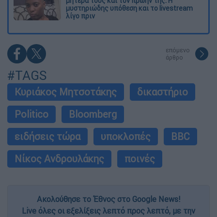
μητέρα τους και τον πρώην της: Η
μυστηριώδης υπόθεση και το livestream
λίγο πριν
επόμενο
άρθρο
#TAGS
Κυριάκος Μητσοτάκης
δικαστήριο
Politico
Bloomberg
ειδήσεις τώρα
υποκλοπές
BBC
Νίκος Ανδρουλάκης
ποινές
Ακολούθησε το Έθνος στο Google News!
Live όλες οι εξελίξεις λεπτό προς λεπτό, με την