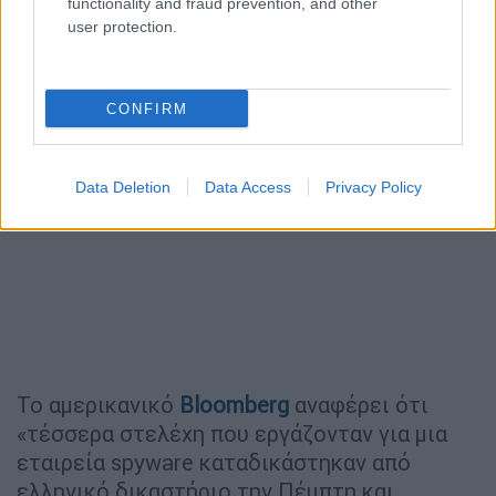
functionality and fraud prevention, and other
user protection.
CONFIRM
Data Deletion
Data Access
Privacy Policy
Το αμερικανικό
Bloomberg
αναφέρει ότι
«τέσσερα στελέχη που εργάζονταν για μια
εταιρεία spyware καταδικάστηκαν από
ελληνικό δικαστήριο την Πέμπτη και