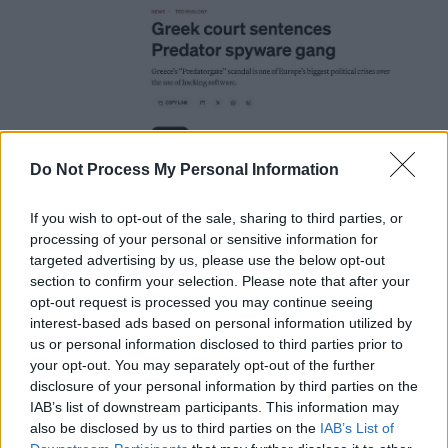
Do Not Process My Personal Information
If you wish to opt-out of the sale, sharing to third parties, or
processing of your personal or sensitive information for
targeted advertising by us, please use the below opt-out
Διεθνή ΜΜΕ για την καταδίκη για τις υποκλοπές
section to confirm your selection. Please note that after your
opt-out request is processed you may continue seeing
Το
Al Jazeera
μεταδίδει ότι «ελληνικό
interest-based ads based on personal information utilized by
δικαστήριο καταδίκασε τέσσερα άτομα,
us or personal information disclosed to third parties prior to
your opt-out. You may separately opt-out of the further
μεταξύ των οποίων δύο Ισραηλινούς, σε
disclosure of your personal information by third parties on the
φυλάκιση για ένα μεγάλο σκάνδαλο
IAB’s list of downstream participants. This information may
υποκλοπών που αφορούσε την παράνομη
also be disclosed by us to third parties on the
IAB’s List of