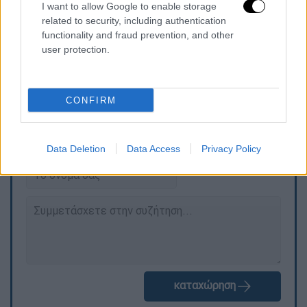
χρημάτων, κατόπιν επικοινωνίας στο
I want to allow Google to enable storage
flightchange@skyexpress.gr
.
related to security, including authentication
functionality and fraud prevention, and other
Οι επιβάτες των πτήσεων που επηρεάζονται
user protection.
έχουν ήδη λάβει προσωπική ενημέρωση.
CONFIRM
Τα σχολιά σας δημοσιεύονται άμεσα με δική σας ευθύνη. Το
ΕΘΝΟΣ θα παρεμβαίνει και τα προσβλητικά σχόλια θα
διαγράφονται
Data Deletion
Data Access
Privacy Policy
καταχώρηση