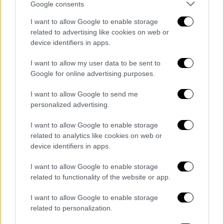
Google consents
Για τη διευκόλυνσή του το επιβατικό κοινό,
μπορεί να επιλέξει μία από τις παρακάτω
I want to allow Google to enable storage
related to advertising like cookies on web or
διαθέσιμες εναλλακτικές
:
device identifiers in apps.
Δωρεάν αλλαγή του εισιτηρίου σε
I want to allow my user data to be sent to
μελλοντική πτήση του ίδιου
Google for online advertising purposes.
δρομολογίου με ημερομηνία αναχώρησης
ως 31/12/2026, μέσω της επιλογής
I want to allow Google to send me
personalized advertising.
«ΔΙΑΧΕΙΡΙΣΗ ΚΡΑΤΗΣΗΣ» στο
skyexpress.com.
I want to allow Google to enable storage
Ακύρωση της κράτησης και έκδοση
related to analytics like cookies on web or
credit voucher, που αντιστοιχεί στο
device identifiers in apps.
ποσό του εισιτηρίου σας, με διάρκεια
I want to allow Google to enable storage
ισχύος 12 μηνών, μέσω της επιλογής
related to functionality of the website or app.
«ΔΙΑΧΕΙΡΙΣΗ ΚΡΑΤΗΣΗΣ» στο
skyexpress.com.
I want to allow Google to enable storage
related to personalization.
Ακύρωση της κράτησης και επιστροφή