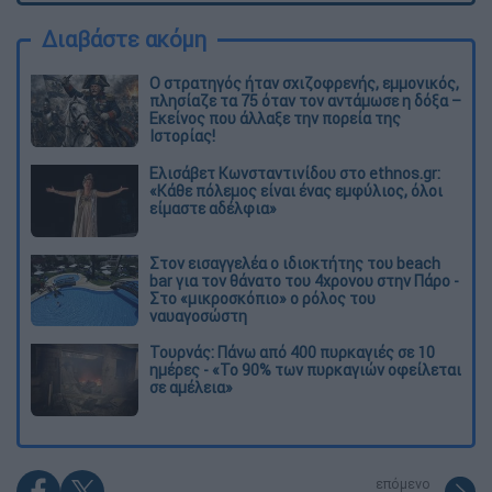
Διαβάστε ακόμη
O στρατηγός ήταν σχιζοφρενής, εμμονικός,
πλησίαζε τα 75 όταν τον αντάμωσε η δόξα –
Εκείνος που άλλαξε την πορεία της
Ιστορίας!
Ελισάβετ Κωνσταντινίδου στο ethnos.gr:
«Κάθε πόλεμος είναι ένας εμφύλιος, όλοι
είμαστε αδέλφια»
Στον εισαγγελέα ο ιδιοκτήτης του beach
bar για τον θάνατο του 4χρονου στην Πάρο -
Στο «μικροσκόπιο» ο ρόλος του
ναυαγοσώστη
Τουρνάς: Πάνω από 400 πυρκαγιές σε 10
ημέρες - «Το 90% των πυρκαγιών οφείλεται
σε αμέλεια»
επόμενο