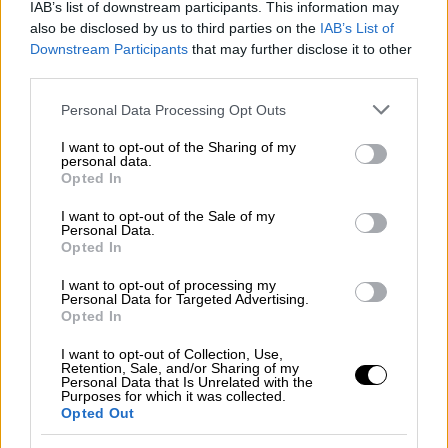
IAB’s list of downstream participants. This information may
καθώς και οι πτήσεις από το Διεθνές
also be disclosed by us to third parties on the
IAB’s List of
Αεροδρόμιο Μπεν Γκουριόν (TLV) προς τον
Downstream Participants
that may further disclose it to other
Διεθνή Αερολιμένα Αθηνών (ATH), λόγω της
third parties.
αναστολής της λειτουργίας του εναέριου
Please note that this website/app uses one or more Google
Personal Data Processing Opt Outs
χώρου του Ισραήλ.
services and may gather and store information including but
not limited to your visit or usage behaviour. You may click to
I want to opt-out of the Sharing of my
personal data.
grant or deny consent to Google and its third-party tags to
ΔΙΑΒΑΣΤΕ ΕΠΙΣΗΣ
Opted In
use your data for below specified purposes in below Google
consent section.
Ελλάδα
|
01.03.2026 16:55
I want to opt-out of the Sale of my
Personal Data.
Νέα ανακοίνωση Aegean: Οι πτήσεις
Opted In
που ακυρώνονται λόγω του πολέμου
I want to opt-out of processing my
στη Μέση Ανατολή
Personal Data for Targeted Advertising.
Opted In
I want to opt-out of Collection, Use,
Retention, Sale, and/or Sharing of my
Personal Data that Is Unrelated with the
Οι εναλλακτικές για το επιβατικό
Purposes for which it was collected.
Opted Out
κοινό