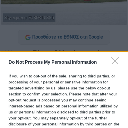
Sky express (EUROKINISSI)
Προσθέστε το ΕΘΝΟΣ στη Google
Μέχρι την
Πέμπτη 5 Μαρτίου
ακυρώνει τις
πτήσεις της προς και από Τελ Αβίβ (TLV) η
Do Not Process My Personal Information
Sky express
, όπως γνωστοποίησε με νεότερη
ανακοίνωσή της.
If you wish to opt-out of the sale, sharing to third parties, or
processing of your personal or sensitive information for
Συγκεκριμένα, η Sky express αναφέρει πως
targeted advertising by us, please use the below opt-out
ακυρώνονται, για το διάστημα
από Κυριακή 1
section to confirm your selection. Please note that after your
opt-out request is processed you may continue seeing
Μαρτίου έως Πέμπτη 5 Μαρτίου,
οι
interest-based ads based on personal information utilized by
προγραμματισμένες πτήσεις της από τον
us or personal information disclosed to third parties prior to
Διεθνή Αερολιμένα Αθηνών (ATH) προς το
your opt-out. You may separately opt-out of the further
Διεθνές Αεροδρόμιο Μπεν Γκουριόν (TLV),
disclosure of your personal information by third parties on the