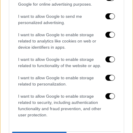
Google for online advertising purposes.
Στο σημείο επιχειρούν
εννέα πυροσβέστες
με τρία οχήματα
, ενώ έχει
διακοπεί η
I want to allow Google to send me
κυκλοφορία
των οχημάτων στην
οδό
personalized advertising.
Κεραμεικού, από το ύψος της οδού Κολωνού
,
I want to allow Google to enable storage
στην περιοχή του Μεταξουργείου.
related to analytics like cookies on web or
device identifiers in apps.
I want to allow Google to enable storage
Τα σχολιά σας δημοσιεύονται άμεσα με δική σας ευθύνη. Το
related to functionality of the website or app.
ΕΘΝΟΣ θα παρεμβαίνει και τα προσβλητικά σχόλια θα
διαγράφονται
I want to allow Google to enable storage
related to personalization.
I want to allow Google to enable storage
related to security, including authentication
functionality and fraud prevention, and other
user protection.