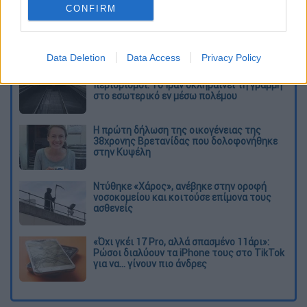
καταχώρηση
CONFIRM
Διαβάστε ακόμη
Data Deletion
Data Access
Privacy Policy
Εκτελέσεις, συλλήψεις και νέοι
περιορισμοί: Το Ιράν σκληραίνει τη γραμμή
στο εσωτερικό εν μέσω πολέμου
Η πρώτη δήλωση της οικογένειας της
38χρονης Βρετανίδας που δολοφονήθηκε
στην Κυψέλη
Ντύθηκε «Χάρος», ανέβηκε στην οροφή
νοσοκομείου και κοιτούσε επίμονα τους
ασθενείς
«Όχι γκέι 17 Pro, αλλά σπασμένο 11άρι»:
Ρώσοι διαλύουν τα iPhone τους στο TikTok
για να... γίνουν πιο άνδρες