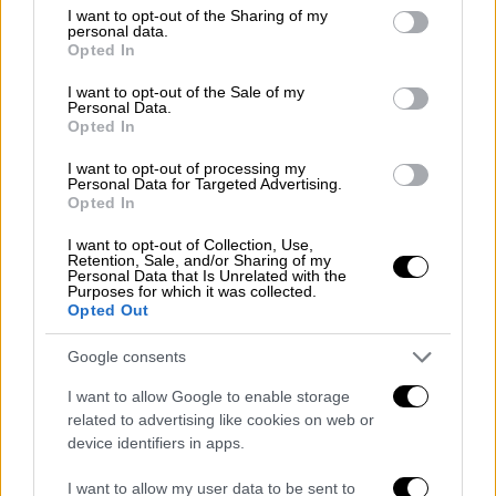
Ελλάδα
|
04.02.2026 09:18
not limited to your visit or usage behaviour. You may click to
I want to opt-out of the Sharing of my
Στο σκοτάδι εδώ και μια βδομάδα
personal data.
grant or deny consent to Google and its third-party tags to
Opted In
πολυκατοικία στο Μεταξουργείο και
use your data for below specified purposes in below Google
consent section.
ο ΔΕΔΔΗΕ... άφαντος
I want to opt-out of the Sale of my
Personal Data.
Opted In
Ελλάδα
|
18.02.2026 15:39
I want to opt-out of processing my
Το πόρισμα της Πυροσβεστικής που
Personal Data for Targeted Advertising.
Opted In
«καίει» τον ιδιοκτήτη της «Βιολάντα»
- Η αποσυνδεδεμένη ηλεκτροβάνα, η
I want to opt-out of Collection, Use,
Retention, Sale, and/or Sharing of my
οσμή και το υπόγειο
Personal Data that Is Unrelated with the
Purposes for which it was collected.
Opted Out
Google consents
Σύμφωνα με την
Πυροσβεστική
, η πυρκαγιά
I want to allow Google to enable storage
ξέσπασε στο
ισόγειο
και στον
πρώτο όροφο
related to advertising like cookies on web or
ακατοίκητου οικήματος. Δεν υπάρχει
device identifiers in apps.
ανησυχία για
επέκταση
της φωτιάς
I want to allow my user data to be sent to