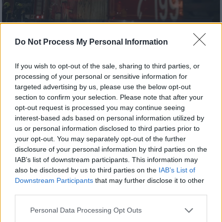
Φωτογραφία αρχείου (INTIME NEWS / ΜΗΤΣΑΚΟΣ ΔΗΜΗΤΡΗΣ)
Do Not Process My Personal Information
Προσθέστε το ΕΘΝΟΣ στη Google
If you wish to opt-out of the sale, sharing to third parties, or
processing of your personal or sensitive information for
Αναστάτωση προκλήθηκε νωρίτερα σήμερα
targeted advertising by us, please use the below opt-out
section to confirm your selection. Please note that after your
(4/3) στο
Μεταξουργείο
, μετά την εκδήλωση
opt-out request is processed you may continue seeing
φωτιάς
σε
κτίριο
στην περιοχή.
interest-based ads based on personal information utilized by
us or personal information disclosed to third parties prior to
Κατά τη διάρκεια της κατάσβεσης, στο
your opt-out. You may separately opt-out of the further
εσωτερικό
του κτιρίου εντοπίστηκε
σορός
disclosure of your personal information by third parties on the
αγνώστων στοιχείων
, με τις πληροφορίες να
IAB’s list of downstream participants. This information may
also be disclosed by us to third parties on the
IAB’s List of
αναφέρουν ότι
πρόκειται για γυναίκα.
Downstream Participants
that may further disclose it to other
third parties.
ΔΙΑΒΑΣΤΕ ΕΠΙΣΗΣ
Please note that this website/app uses one or more Google
Personal Data Processing Opt Outs
services and may gather and store information including but