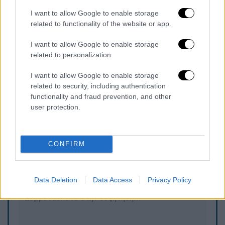
Ο
ηλικιωμένος
οδηγός
μεταφέρθηκε στο
νοσοκομείο όπου διαπιστώθηκε ο θάνατός
I want to allow Google to enable storage
related to functionality of the website or app.
του. Διενεργήθηκε ιατροδικαστική εξέταση
για να διαπιστωθεί εάν ο θάνατος επήλθε
I want to allow Google to enable storage
από παθολογικά αίτια πριν από το τροχαίο ή
related to personalization.
μετά τη σύγκρουση. Ο ηλικιωμένος είχε
I want to allow Google to enable storage
ξεκινήσει από την Καλαμαριά με προορισμό
related to security, including authentication
την Χαλκίδα.
functionality and fraud prevention, and other
user protection.
Τα σχολιά σας δημοσιεύονται άμεσα με δική σας ευθύνη. Το
ΕΘΝΟΣ θα παρεμβαίνει και τα προσβλητικά σχόλια θα
CONFIRM
διαγράφονται
Data Deletion
Data Access
Privacy Policy