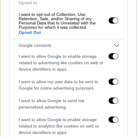
δυστύχημα
, ένας 78χρονος οδηγός από την
Opted In
περιοχή τόνισε στον Αlpha:
I want to opt-out of Collection, Use,
Retention, Sale, and/or Sharing of my
Personal Data that Is Unrelated with the
«Εγώ δεν άλλαξα λωρίδα, πήγαινα κανονικά,
Purposes for which it was collected.
τον είδα σαν θηρίο μπροστά μου. Πρώτα
Opted Out
χτύπησε εμένα και μετά πήγε και έπεσε
Google consents
πάνω στο φορτηγό, έπεσε σε ημιφορτηγό 3,5
τόνων και δεν άφησε τίποτα στην πρόσοψη.
I want to allow Google to enable storage
related to advertising like cookies on web or
95 ετών και σε έξι ημέρες έληγε το
device identifiers in apps.
δίπλωμα. Δεν ήταν που ήταν 95χρονος,
έτρεχε κιόλας.
I want to allow my user data to be sent to
Google for online advertising purposes.
Εγώ πήγαινα την γυναίκα μου να κάνει
εγχείρηση στην κλινική. Εμείς δεν πάθαμε
I want to allow Google to send me
personalized advertising.
τίποτα, δεν χτύπησα, άνοιξε ο αερόσακος.
Απλώς δεν άνοιγε η πόρτα και δεν μπορούσα
I want to allow Google to enable storage
να βγω. Ήρθε κάποιος και με βοήθησε.
related to analytics like cookies on web or
device identifiers in apps.