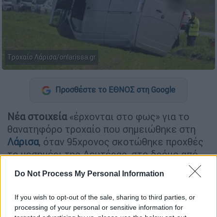
Τροχαίο Λάρισα/onlarissa.gr
Προσθέστε το ΕΘΝΟΣ στη Google
Νέα στοιχεία
«έρχονται στο φως» για το
θανατηφόρο τροχαίο που σημειώθηκε στη
Λάρισα
, όταν 95χρονος σκοτώθηκε προχθές
το μεσημέρι της Δευτέρας, στο δρόμο από
Νίκαια προς Νέες Καρυές.
Do Not Process My Personal Information
If you wish to opt-out of the sale, sharing to third parties, or
processing of your personal or sensitive information for