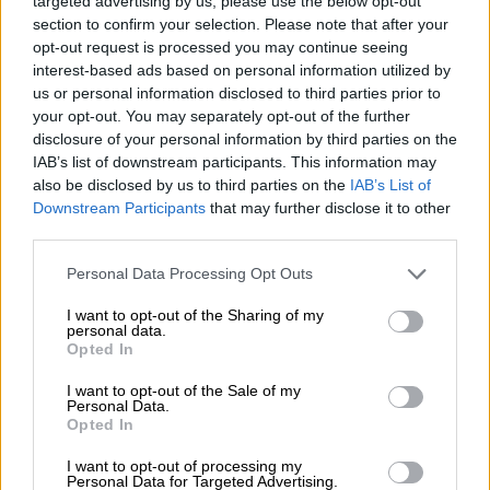
targeted advertising by us, please use the below opt-out
section to confirm your selection. Please note that after your
opt-out request is processed you may continue seeing
video
interest-based ads based on personal information utilized by
us or personal information disclosed to third parties prior to
your opt-out. You may separately opt-out of the further
disclosure of your personal information by third parties on the
IAB’s list of downstream participants. This information may
also be disclosed by us to third parties on the
IAB’s List of
Σύμφωνα με το Onlarissa, ο
Downstream Participants
that may further disclose it to other
third parties.
ηλικιωμένος οδηγούσε στο αντίθετο ρεύμα.
Έτσι, αρχικά συγκρούστηκε με ένα
Please note that this website/app uses one or more Google
Personal Data Processing Opt Outs
αυτοκίνητό και στη συνέχεια με άλλο όχημα
services and may gather and store information including but
not limited to your visit or usage behaviour. You may click to
I want to opt-out of the Sharing of my
με φορτηγάκι.
personal data.
grant or deny consent to Google and its third-party tags to
Opted In
use your data for below specified purposes in below Google
«95 ετών και σε έξι ημέρες έληγε το
consent section.
I want to opt-out of the Sale of my
δίπλωμα»
Personal Data.
Opted In
Σύμφωνα με δηλώσεις του ενός εκ των δύο
I want to opt-out of processing my
άλλων οδηγών που ενεπλάκησαν στο
Personal Data for Targeted Advertising.