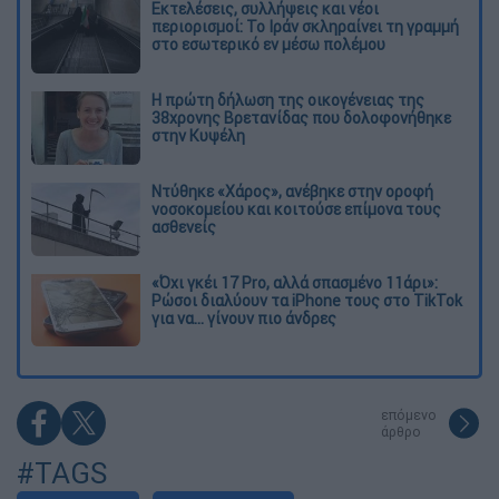
Εκτελέσεις, συλλήψεις και νέοι
περιορισμοί: Το Ιράν σκληραίνει τη γραμμή
στο εσωτερικό εν μέσω πολέμου
Η πρώτη δήλωση της οικογένειας της
38χρονης Βρετανίδας που δολοφονήθηκε
στην Κυψέλη
Ντύθηκε «Χάρος», ανέβηκε στην οροφή
νοσοκομείου και κοιτούσε επίμονα τους
ασθενείς
«Όχι γκέι 17 Pro, αλλά σπασμένο 11άρι»:
Ρώσοι διαλύουν τα iPhone τους στο TikTok
για να... γίνουν πιο άνδρες
επόμενο
άρθρο
#TAGS