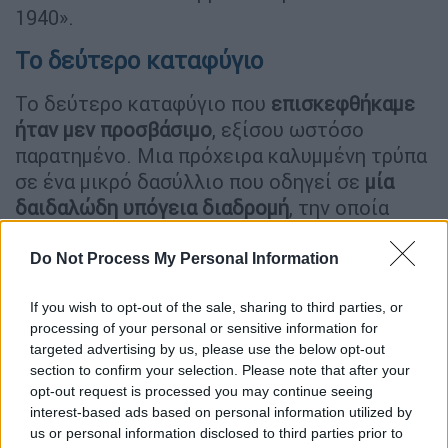
1940».
Το δεύτερο καταφύγιο
Το δεύτερο καταφύγιο που
επισκεφθήκαμε
ήταν μεν προσβάσιμο
, εξίσου ωστόσο
παρατημένο. Μια πρόχειρα καλυμμένη τρύπα
σε ένα μικρό δασύλλιο που οδηγεί σε
μία
δαιδαλώδη υπόγεια διαδρομή
, την οποία
είναι δύσκολο κανείς να φανταστεί ότι
υπάρχει. Βέβαια, όπως αποκαλύπτει ο κ.
Do Not Process My Personal Information
Κυρίμης, παλιότερα οι έφηβοι της γειτονιάς
If you wish to opt-out of the sale, sharing to third parties, or
γνώριζαν για την ύπαρξη του χώρου κι
processing of your personal or sensitive information for
έβλεπαν την κάθοδο στο καταφύγιο ως
targeted advertising by us, please use the below opt-out
πρόκληση προκειμένου να αποδείξουν το
section to confirm your selection. Please note that after your
θάρρος τους. «Θυμάμαι φίλους μου που
opt-out request is processed you may continue seeing
λέγανε ότι κατεβαίνανε τα σκαλιά χωρίς
interest-based ads based on personal information utilized by
us or personal information disclosed to third parties prior to
φακό να δούνε ποιος είναι ο πιο γενναίος