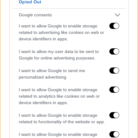
είσοδος, να μπορούν να φύγουν ασφαλείς οι
Opted Out
άνθρωποι κάπου αλλού».
Google consents
Ακόμη πάντως κι αν δια μαγείας
η κυβέρνηση
I want to allow Google to enable storage
αποφάσιζε να προβεί σε μία μαζική
related to advertising like cookies on web or
αποκατάσταση
των καταφυγίων, ο κ. Κυρίμης
device identifiers in apps.
πιστεύει ότι αυτό δεν θα ήταν από μόνο του
I want to allow my user data to be sent to
αρκετό για να νιώσουμε θωρακισμένοι
Google for online advertising purposes.
απέναντι σε μια επίθεση.
I want to allow Google to send me
Πρώτα απ’ όλα γιατί η
φύση του πολέμου
personalized advertising.
είναι πολύ διαφορετική σε σχέση με εκείνη
I want to allow Google to enable storage
την περίοδο.
related to analytics like cookies on web or
device identifiers in apps.
«Σίγουρα, αν κάποιος είναι στη μέση του
δρόμου, είναι απόλυτα εκτεθειμένος. Αν
I want to allow Google to enable storage
πάει σε μια πολυκατοικία, είναι λιγότερο
related to functionality of the website or app.
εκτεθειμένος. Αν πάει στο υπόγειο, ακόμα
I want to allow Google to enable storage
λιγότερο και αν πάει σε ένα κανονικό