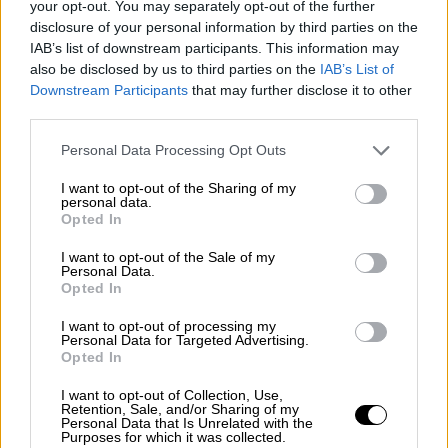
your opt-out. You may separately opt-out of the further
και ποιος θα φτάσει όσο πιο χαμηλά
disclosure of your personal information by third parties on the
γίνεται».
IAB’s list of downstream participants. This information may
also be disclosed by us to third parties on the
IAB’s List of
Από μόνο του «το καταφύγιο αυτό είναι
πάρα
Downstream Participants
that may further disclose it to other
πολύ καλά κατασκευασμένο
. Είναι γύρω στα
third parties.
12 έως 15 μέτρα κάτω απ' τη γη. Είναι και
Please note that this website/app uses one or more Google
Personal Data Processing Opt Outs
αυτό στρατηγικών προδιαγραφών,
άρα
services and may gather and store information including but
παρέχει πάρα πολύ μεγάλη ασφάλεια
.
not limited to your visit or usage behaviour. You may click to
I want to opt-out of the Sharing of my
personal data.
grant or deny consent to Google and its third-party tags to
Εντούτοις, επειδή έχει αλλάξει πάρα πολύ η
Opted In
use your data for below specified purposes in below Google
δόμηση στην περιοχή, ενώ αυτό το
consent section.
I want to opt-out of the Sale of my
καταφύγιο κανονικά έχει τέσσερις εισόδους
Personal Data.
Opted In
και εξόδους, οι τρεις έχουν κλείσει πλέον
και υπάρχει μόνο μία είσοδος-έξοδος, κάτι
I want to opt-out of processing my
Personal Data for Targeted Advertising.
που κάνει τον χώρο αυτό επισφαλή. Όλα τα
Opted In
καταφύγια, βάσει προδιαγραφών, έπρεπε να
I want to opt-out of Collection, Use,
είχαν τουλάχιστον μία ακόμα έξοδο
Retention, Sale, and/or Sharing of my
κινδύνου, ώστε αν καταρρεύσει η κύρια
Personal Data that Is Unrelated with the
Purposes for which it was collected.