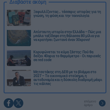
Διαβάστε ακόμη
Ξεφυλλίζοντας... τέσσερις ιστορίες για τη
γνώση, τη φύση και την τεχνολογία
Απίστευτη ιστορία στην Ελλάδα – Πώς μια
μπάλα ταξίδεψε στη θάλασσα 80 μίλια για
να κρατήσει ζωντανό έναν 30χρονο!
Κορυφώνεται το κύμα ζέστης: Πού θα
δείξει 40αρια το θερμόμετρο - Οι περιοχές
σε red code
Μητσοτάκης στη ΔΕΘ με το βλέμμα στο
2027 – Το οικονομικό στοίχημα, η
αυτοδυναμία και η δύσκολη διαδρομή μέχρι
τις κάλπες
επόμενο
άρθρο