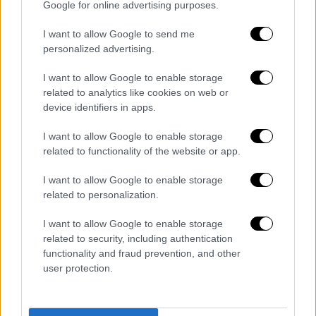
Google for online advertising purposes.
αποβιβαστεί κανονικά από τον συρμό όταν
αυτός βρισκόταν σε στάση και με τις θύρες
I want to allow Google to send me
ανοιχτές, ωστόσο επέλεξε να ενεργοποιήσει
personalized advertising.
τον μηχανισμό αφού ο συρμός είχε ήδη
I want to allow Google to enable storage
ξεκινήσει την πορεία του.
related to analytics like cookies on web or
device identifiers in apps.
Η ΣΤΑ.ΣΥ υπογραμμίζει ότι για οποιοδήποτε
ζήτημα ανησυχίας οι επιβάτες μπορούν να
I want to allow Google to enable storage
χρησιμοποιούν το σύστημα
related to functionality of the website or app.
ενδοεπικοινωνίας με τον οδηγό, το οποίο
I want to allow Google to enable storage
βρίσκεται εγκατεστημένο μέσα στους
related to personalization.
συρμούς με εμφανή σήμανση.
I want to allow Google to enable storage
Σε ό,τι αφορά τη μυρωδιά καμένου που
related to security, including authentication
αναφέρθηκε από επιβάτες, η εταιρεία εξηγεί
functionality and fraud prevention, and other
user protection.
ότι μπορεί να εμφανιστεί σε ορισμένες
περιπτώσεις κατά τη λειτουργία των
συρμών, όπως όταν αυξάνεται η θερμοκρασία