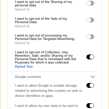
πρωί στο δίκτυο, προκαλώντας προσωρινή
not limited to your visit or usage behaviour. You may click to
I want to opt-out of the Sharing of my
personal data.
grant or deny consent to Google and its third-party tags to
αναστάτωση στο επιβατικό κοινό.
Opted In
use your data for below specified purposes in below Google
Συγκεκριμένα, στις 09:52 το πρωί στον
consent section.
I want to opt-out of the Sale of my
σταθμό Αγίου Νικολάου
, επιβάτις
Personal Data.
Opted In
ενεργοποίησε τον μοχλό απεμπλοκής θυρών
του συρμού, ο οποίος προορίζεται
I want to opt-out of processing my
Personal Data for Targeted Advertising.
αποκλειστικά για περιπτώσεις έκτακτης
Opted In
ανάγκης. Σύμφωνα με τη ΣΤΑ.ΣΥ, η ενέργεια
έγινε χωρίς να προηγηθεί επικοινωνία με
I want to opt-out of Collection, Use,
Retention, Sale, and/or Sharing of my
τον οδηγό μέσω του συστήματος
Personal Data that Is Unrelated with the
Purposes for which it was collected.
ενδοεπικοινωνίας που διαθέτουν οι συρμοί.
Opted Out
Η ενεργοποίηση του μηχανισμού είχε ως
Google consents
αποτέλεσμα την άμεση ακινητοποίηση του
I want to allow Google to enable storage
συρμού, ενώ παράλληλα δημιουργήθηκε
related to advertising like cookies on web or
καπνός, γεγονός που προκάλεσε ανησυχία
device identifiers in apps.
στους επιβάτες. Όπως διευκρινίζει η
I want to allow my user data to be sent to
εταιρεία, η γυναίκα θα μπορούσε να