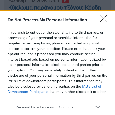
Ελλάδα
|
11.03.2026 17:00
Κύκλωμα παράνομου τζόγου: Κέρδη
άνω των 16 εκατ. ευρώ και 38
Do Not Process My Personal Information
συλλήψεις - Η δράση τους
If you wish to opt-out of the sale, sharing to third parties, or
processing of your personal or sensitive information for
targeted advertising by us, please use the below opt-out
Η ΣΤΑ.ΣΥ σε ανακοίνωσή της επισημαίνει
section to confirm your selection. Please note that after your
ότι συνεργάζεται με την
αστυνομία
για τη
opt-out request is processed you may continue seeing
διερεύνηση της υπόθεσης. Παράλληλα, η
interest-based ads based on personal information utilized by
us or personal information disclosed to third parties prior to
εταιρεία δηλώνει ότι θα συνδράμει με όλα
your opt-out. You may separately opt-out of the further
τα διαθέσιμα μέσα στην έρευνα των Αρχών
disclosure of your personal information by third parties on the
και θα προχωρήσει σε κάθε νόμιμη ενέργεια
IAB’s list of downstream participants. This information may
για την ταυτοποίηση και σύλληψη των
also be disclosed by us to third parties on the
IAB’s List of
Downstream Participants
that may further disclose it to other
δραστών.
third parties.
Το περιστατικό έρχεται να προστεθεί σε ένα
Please note that this website/app uses one or more Google
Personal Data Processing Opt Outs
ακόμη συμβάν που σημειώθηκε νωρίτερα το
services and may gather and store information including but