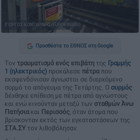
(ΓΙΩΡΓΟΣ ΚΟΝΤΑΡΙΝΗΣ/EUROKINISSI)
Προσθέστε το ΕΘΝΟΣ στη Google
Τον
τραυματισμό
ενός
επιβάτη
της
Γραμμής
1 (ηλεκτρικός)
προκάλεσε
πέτρα
που
εκσφενδόνισαν άγνωστοι σε διερχόμενο
συρμό το απόγευμα της Τετάρτης. Ο
συρμός
δέχθηκε επίθεση με πέτρα από αγνώστους
και ενώ κινούνταν μεταξύ των
σταθμών Άνω
Πατήσια
και
Περισσός
, όταν άτομα που
βρίσκονταν εκτός των εγκαταστάσεων της
ΣΤΑ.ΣΥ
τον λιθοβόλησαν.