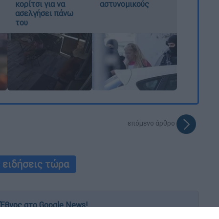
κορίτσι για να
αστυνομικούς
ασελγήσει πάνω
του
επόμενο άρθρο
ειδήσεις τώρα
Έθνος στο Google News!
 λεπτό, με την υπογραφή του www.ethnos.gr