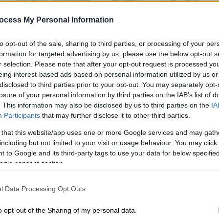
ocess My Personal Information
to opt-out of the sale, sharing to third parties, or processing of your per
formation for targeted advertising by us, please use the below opt-out s
r selection. Please note that after your opt-out request is processed y
eing interest-based ads based on personal information utilized by us or
disclosed to third parties prior to your opt-out. You may separately opt-
losure of your personal information by third parties on the IAB’s list of
. This information may also be disclosed by us to third parties on the
IA
Participants
that may further disclose it to other third parties.
 το ΕΘΝΟΣ στη Google
 that this website/app uses one or more Google services and may gath
including but not limited to your visit or usage behaviour. You may click 
διασωληνωμένη
η 24χρονη που εντοπίστηκε
 to Google and its third-party tags to use your data for below specifi
ogle consent section.
πιλοτή
πολυκατοικίας στη
Βέροια
.
τά τις 22:00
σε πιλοτή
πολυκατοικίας
, όπου
l Data Processing Opt Outs
ε εκεί
.
o opt-out of the Sharing of my personal data.