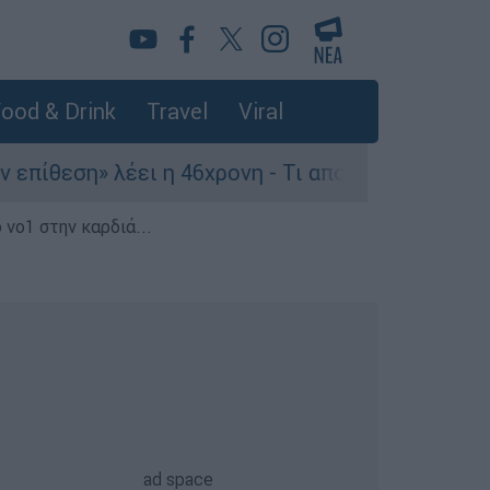
ood & Drink
Travel
Viral
η» λέει η 46χρονη - Τι αποκάλυψε στους αστυνο
 νο1 στην καρδιά...