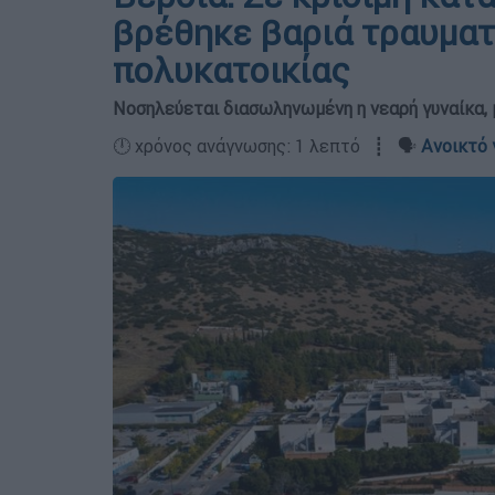
βρέθηκε βαριά τραυματ
πολυκατοικίας
Νοσηλεύεται διασωληνωμένη η νεαρή γυναίκα, μ
🕛 χρόνος ανάγνωσης: 1 λεπτό ┋ 🗣️
Ανοικτό 