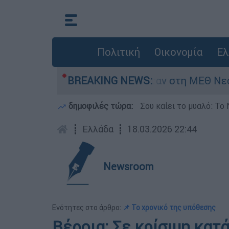
Πολιτική
Οικονομία
Ελ
ς 8 ημερών - Νοσηλευόταν στη ΜΕΘ Νεογνών
BREAKING NEWS:
δημοφιλές τώρα:
Σου καίει το μυαλό: Το 
┋
Ελλάδα
┋
18.03.2026 22:44
Newsroom
Ενότητες στο άρθρο:
📌 Το χρονικό της υπόθεσης
Βέροια: Σε κρίσιμη κατ