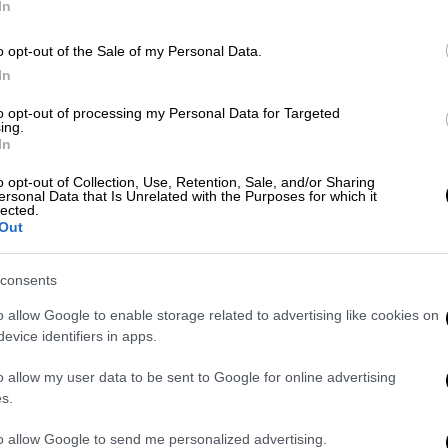
In
o opt-out of the Sale of my Personal Data.
In
: Νεκρός 22χρονος οδηγός και
από σύγκρουση αυτοκίνητων
to opt-out of processing my Personal Data for Targeted
ing.
In
o opt-out of Collection, Use, Retention, Sale, and/or Sharing
ersonal Data that Is Unrelated with the Purposes for which it
ηκε σοβαρά τραυματισμένη σε πυλωτή
lected.
Out
consents
o allow Google to enable storage related to advertising like cookies on
κά με τις συνθήκες
κάτω από τις οποίες
evice identifiers in apps.
ς και η
ταυτότητα του δράστη
, καθώς η
δυνατεί να δώσει κατάθεση
.
o allow my user data to be sent to Google for online advertising
s.
 γυναίκα
είχε φιλοξενηθεί
το περασμένο
to allow Google to send me personalized advertising.
χει απασχολήσει τις Αρχές για
χρήση και