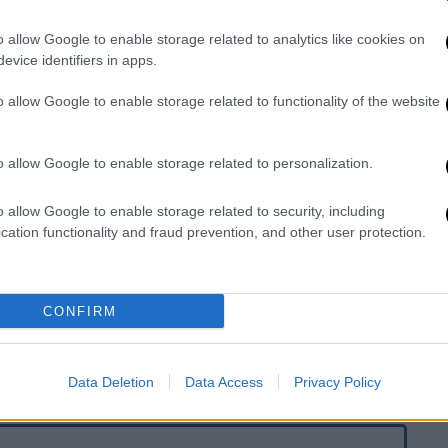
o allow Google to enable storage related to analytics like cookies on
evice identifiers in apps.
o allow Google to enable storage related to functionality of the website
ο βράδυ
ύστερα από κλήση περιοίκων
που
ς. Στο σημείο
έσπευσαν αστυνομικές
ου τη μετέφερε αρχικά στο Γενικό
o allow Google to enable storage related to personalization.
o allow Google to enable storage related to security, including
, η νεαρή γυναίκα φέρει
βαριές
cation functionality and fraud prevention, and other user protection.
 αυτό το λόγο κρίθηκε αναγκαία η
διακομιδή
»
της Θεσσαλονίκης.
CONFIRM
συλλέγοντας μαρτυρίες από περιοίκους και
αλείας
της περιοχής, σε μια προσπάθεια να
Data Deletion
Data Access
Privacy Policy