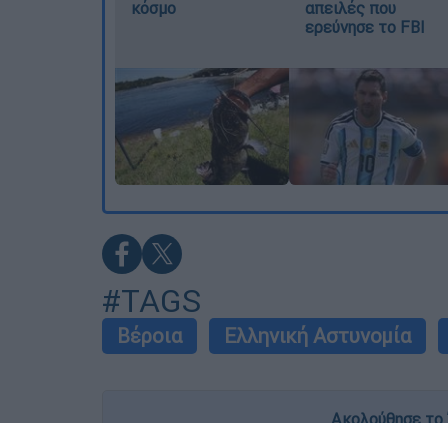
κόσμο
απειλές που
ερεύνησε το FBI
#TAGS
Βέροια
Ελληνική Αστυνομία
Ακολούθησε το 
Live όλες οι εξελίξεις λεπτό προς