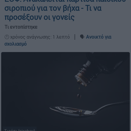
σιροπιού για τον βήχα - Τι να
προσέξουν οι γονείς
Τι εντοπίστηκε
🕛 χρόνος ανάγνωσης: 1 λεπτό ┋ 🗣️
Ανοικτό για
σχολιασμό