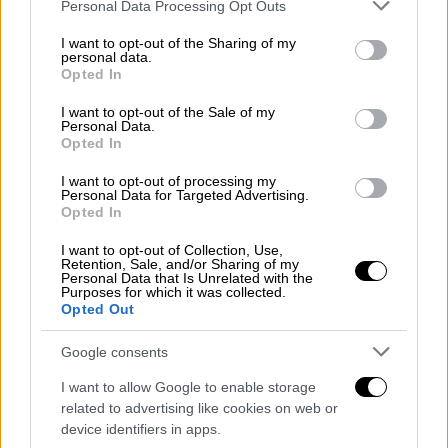
Please note that this website/app uses one or more Google
Personal Data Processing Opt Outs
services and may gather and store information including but
Ελλάδα
|
10.03.2026 23:13
not limited to your visit or usage behaviour. You may click to
I want to opt-out of the Sharing of my
«Συναγερμός» στον ΕΟΦ για
personal data.
grant or deny consent to Google and its third-party tags to
Opted In
σκεύασμα που κυκλοφορεί
use your data for below specified purposes in below Google
διαδικτυακά για τη ρύθμιση του
consent section.
I want to opt-out of the Sale of my
Personal Data.
σακχάρου
Opted In
I want to opt-out of processing my
Ελλάδα
|
12.03.2026 18:15
Personal Data for Targeted Advertising.
ΕΟΦ: Ανακαλεί πασίγνωστο
Opted In
αντιβιοτικό φάρμακο - Τι
I want to opt-out of Collection, Use,
εντοπίστηκε
Retention, Sale, and/or Sharing of my
Personal Data that Is Unrelated with the
Purposes for which it was collected.
Opted Out
Google consents
Η εταιρεία
INOPLUS BY NATURE
που είναι
I want to allow Google to enable storage
υπεύθυνη για την διακίνηση του προϊόντος
related to advertising like cookies on web or
οφείλει να επικοινωνήσει άμεσα με τους
device identifiers in apps.
αποδέκτες της παρτίδας
, προκειμένου να