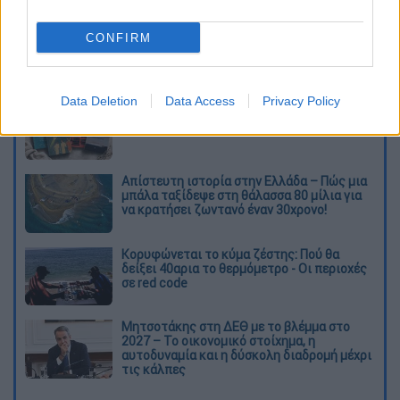
καταχώρηση
CONFIRM
Διαβάστε ακόμη
Data Deletion
Data Access
Privacy Policy
Ξεφυλλίζοντας... τέσσερις ιστορίες για τη
γνώση, τη φύση και την τεχνολογία
Απίστευτη ιστορία στην Ελλάδα – Πώς μια
μπάλα ταξίδεψε στη θάλασσα 80 μίλια για
να κρατήσει ζωντανό έναν 30χρονο!
Κορυφώνεται το κύμα ζέστης: Πού θα
δείξει 40αρια το θερμόμετρο - Οι περιοχές
σε red code
Μητσοτάκης στη ΔΕΘ με το βλέμμα στο
2027 – Το οικονομικό στοίχημα, η
αυτοδυναμία και η δύσκολη διαδρομή μέχρι
τις κάλπες