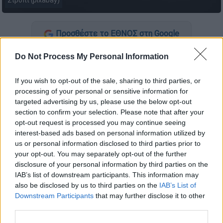
Σιρόπι (pixabay)
Προσθέστε το ΕΘΝΟΣ στη Google
Do Not Process My Personal Information
Ο
Εθνικός Οργανισμός Φαρμάκων
(ΕΟΦ)
ανακοίνωσε πως προχωρά στην
ανάκληση
If you wish to opt-out of the sale, sharing to third parties, or
της παρτίδας Χ0210
του
συμπληρώματος
processing of your personal or sensitive information for
διατροφής PREVENT FLU INOPLUS (με γεύση
targeted advertising by us, please use the below opt-out
πορτοκάλι)
με ημ. Λήξης 10/27.
section to confirm your selection. Please note that after your
opt-out request is processed you may continue seeing
Η απόφαση πάρθηκε καθώς τα
αποτελέσματα
interest-based ads based on personal information utilized by
us or personal information disclosed to third parties prior to
των Δοκιμών/Αναλύσεων
του εργαστηρίου
your opt-out. You may separately opt-out of the further
του ΕΟΦ
δεν συμφωνούν με τις
disclosure of your personal information by third parties on the
προδιαγραφές του προϊόντος
όσον αφορά
IAB’s list of downstream participants. This information may
στο
συνολικό αριθμό
ζυμών και
μυκήτων
.
also be disclosed by us to third parties on the
IAB’s List of
Downstream Participants
that may further disclose it to other
third parties.
ΔΙΑΒΑΣΤΕ ΕΠΙΣΗΣ