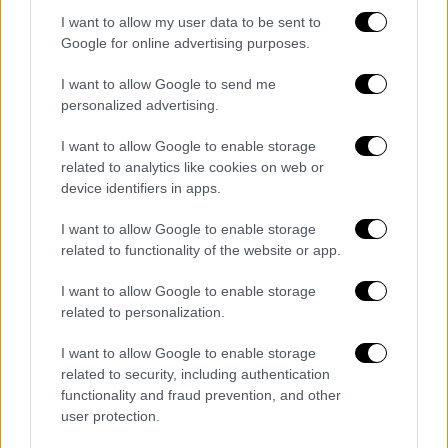
την αποσύρει από την αγορά.
I want to allow my user data to be sent to
Google for online advertising purposes.
Τα
παραστατικά της ανάκλησης
πρέπει να
I want to allow Google to send me
τηρούνται για
διάστημα τουλάχιστον πέντε
personalized advertising.
(5) ετών
και να τίθενται υπόψη του ΕΟΦ,
εφόσον ζητηθούν.
I want to allow Google to enable storage
related to analytics like cookies on web or
device identifiers in apps.
Τα σχολιά σας δημοσιεύονται άμεσα με δική σας ευθύνη. Το
I want to allow Google to enable storage
ΕΘΝΟΣ θα παρεμβαίνει και τα προσβλητικά σχόλια θα
related to functionality of the website or app.
διαγράφονται
I want to allow Google to enable storage
related to personalization.
I want to allow Google to enable storage
related to security, including authentication
functionality and fraud prevention, and other
user protection.