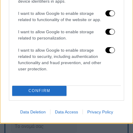
device identifiers in apps.
άσχημη, ακόμη και να επιβιώσει ενδέχεται να
μείνει ανάπηρη ή τυφλή», ανέφερε
I want to allow Google to enable storage
χαρακτηριστικά η αδελφή της.
related to functionality of the website or app.
I want to allow Google to enable storage
«Δ
εν ξέρω γιατί ήταν εκεί,
ούτε κοντά στο
related to personalization.
σπίτι είναι. Δεν ξέρει κανείς τίποτα. Θέλω
να μαθευτεί, θέλω να μιλήσει όποιος ξέρει
I want to allow Google to enable storage
κάτι. Είναι κατοικημένη περιοχή και εμάς
related to security, including authentication
functionality and fraud prevention, and other
μας κάνει εντύπωση ότι δεν άκουσε κανείς
user protection.
τίποτα», πρόσθεσε η αδελφή της μιλώντας
στο Mega.
CONFIRM
Τα σχολιά σας δημοσιεύονται άμεσα με δική σας ευθύνη. Το
ΕΘΝΟΣ θα παρεμβαίνει και τα προσβλητικά σχόλια θα
Data Deletion
Data Access
Privacy Policy
διαγράφονται