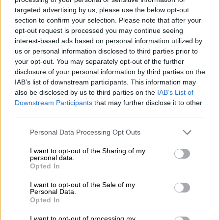
targeted advertising by us, please use the below opt-out
ΔΙΑΒΑΣΤΕ ΕΠΙΣΗΣ
section to confirm your selection. Please note that after your
opt-out request is processed you may continue seeing
Ελλάδα
|
18.03.2026 10:59
interest-based ads based on personal information utilized by
us or personal information disclosed to third parties prior to
Μυστήριο με 24χρονη που βρέθηκε
your opt-out. You may separately opt-out of the further
σοβαρά τραυματισμένη σε πυλωτή
disclosure of your personal information by third parties on the
πολυκατοικίας στη Βέροια
IAB’s list of downstream participants. This information may
also be disclosed by us to third parties on the
IAB’s List of
Downstream Participants
that may further disclose it to other
Ελλάδα
|
18.03.2026 22:44
third parties.
Σε κρίσιμη κατάσταση η 24χρονη στη
Please note that this website/app uses one or more Google
Βέροια που βρέθηκε βαριά
Personal Data Processing Opt Outs
services and may gather and store information including but
τραυματισμένη σε πιλοτή
not limited to your visit or usage behaviour. You may click to
I want to opt-out of the Sharing of my
personal data.
πολυκατοικίας
grant or deny consent to Google and its third-party tags to
Opted In
use your data for below specified purposes in below Google
consent section.
I want to opt-out of the Sale of my
Personal Data.
Opted In
Όπως αναφέρει η ΕΡΤ,
σε θρίλερ εξελίσσεται
I want to opt-out of processing my