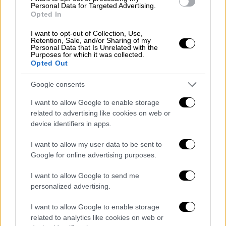
ο τραυματισμός
της 24χρονης, καθώς
δεν
Personal Data for Targeted Advertising.
έχει εμφανισθεί μέχρι τώρα στις Αρχές
Opted In
μάρτυρας
που θα βοηθήσει στη διαλεύκανση
I want to opt-out of Collection, Use,
της υπόθεσης.
Retention, Sale, and/or Sharing of my
Personal Data that Is Unrelated with the
Purposes for which it was collected.
Η αστυνομία
συλλέγει στοιχεία, αναζητά
Opted Out
βιντεοληπτικό υλικό
από την περιοχή, ενώ
Google consents
κατά πάσα πιθανότητα
αποκλείεται το
ενδεχόμενο της ληστείας
, καθώς η γυναίκα
I want to allow Google to enable storage
είχε μαζί της το κινητό της τηλέφωνο και το
related to advertising like cookies on web or
device identifiers in apps.
πορτοφόλι της.
I want to allow my user data to be sent to
Η
αδελφή της
μέσα από τα κοινωνικά δίκτυα
Google for online advertising purposes.
κάνει έκκληση όποιος γνωρίζει κάτι
να
απευθυνθεί στις Αρχές.
I want to allow Google to send me
personalized advertising.
«Οι γιατροί μάς είπαν ότι είναι σε αρκετά
κρίσιμη κατάσταση. Κίνδυνος υπάρχει, είναι
I want to allow Google to enable storage
related to analytics like cookies on web or
πολύ σοβαρός. Η εικόνα της είναι πάρα πολύ