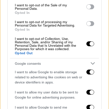
consent section.
I want to opt-out of the Sale of my
Απεγκλωβίστηκαν ηλικιωμένοι
Personal Data.
Opted In
Άμεσα κινητοποιήθηκαν δυνάμεις τις
I want to opt-out of processing my
Πυροσβεστικής, με
28 πυροσβέστες και
Personal Data for Targeted Advertising.
Opted In
εννέα οχήματα
, καθώς υπήρχαν αρκετά άτομα
στον 1ο όροφο.
I want to opt-out of Collection, Use,
Retention, Sale, and/or Sharing of my
Personal Data that Is Unrelated with the
Purposes for which it was collected.
Opted Out
Google consents
I want to allow Google to enable storage
related to advertising like cookies on web or
device identifiers in apps.
I want to allow my user data to be sent to
Google for online advertising purposes.
Φωτιά σε κτήριο παιδικού σταθμού κοντά στη Λαμία
I want to allow Google to send me