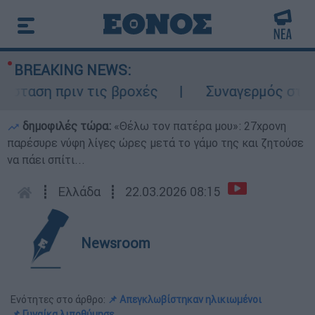
BREAKING NEWS:
ταση πριν τις βροχές
Συναγερμός στον Λυ
δημοφιλές τώρα:
«Θέλω τον πατέρα μου»: 27χρονη
παρέσυρε νύφη λίγες ώρες μετά το γάμο της και ζητούσε
να πάει σπίτι...
┋
Ελλάδα
┋
22.03.2026 08:15
Newsroom
Ενότητες στο άρθρο:
📌 Απεγκλωβίστηκαν ηλικιωμένοι
📌 Γυναίκα λιποθύμησε