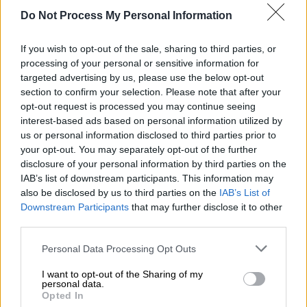
παρανάλωμα του πυρός, με τους
πυκνούς
Do Not Process My Personal Information
καπνούς
από την εστία φωτιάς να
δημιουργούν μία αποπνικτική ατμόσφαιρα.
If you wish to opt-out of the sale, sharing to third parties, or
Σημειώνεται ότι στους
υπόλοιπους
processing of your personal or sensitive information for
ορόφους
υπάρχουν διαμερίσματα, στα οποία
targeted advertising by us, please use the below opt-out
η φωτιά δεν επεκτάθηκε.
section to confirm your selection. Please note that after your
opt-out request is processed you may continue seeing
interest-based ads based on personal information utilized by
us or personal information disclosed to third parties prior to
your opt-out. You may separately opt-out of the further
disclosure of your personal information by third parties on the
IAB’s list of downstream participants. This information may
also be disclosed by us to third parties on the
IAB’s List of
Downstream Participants
that may further disclose it to other
third parties.
Please note that this website/app uses one or more Google
Personal Data Processing Opt Outs
services and may gather and store information including but
not limited to your visit or usage behaviour. You may click to
I want to opt-out of the Sharing of my
Φωτιά σε κτήριο παιδικού σταθμού κοντά στη Λαμία
personal data.
grant or deny consent to Google and its third-party tags to
(lamiareport.gr)
Opted In
use your data for below specified purposes in below Google