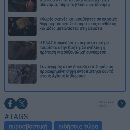
πίστευα ότι το να είσαι outsider ήταν
αδυναμία, τώρα το βλέπω ως δύναμη»
«Χωρίς σκηνές και κουβέρτες σε ακραίες
θερμοκρασίες»: Σε δραματικές συνθήκες
χιλιάδες μετανάστες στη Θέουτα
Η ΕΛΑΣ διαψεύδει το περιστατικό με
τουρίστα στην Κρήτη: Σε ενήλικη η
πρόταση για σεξουαλική συνεύρεση
Συναγερμός στον Λυκαβηττό: Σορός σε
προχωρημένη σήψη εντοπίστηκε κοντά
στους Αγίους Ισιδώρους
επόμενο
άρθρο
#TAGS
πυροσβεστική
ειδήσεις τώρα