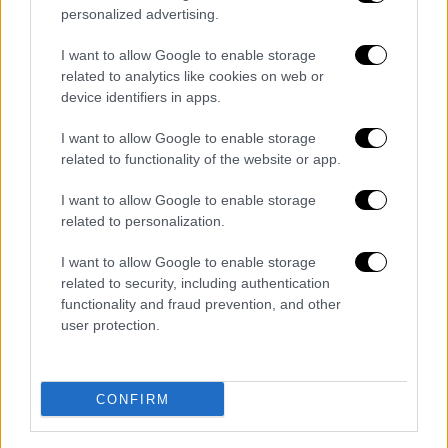
(lamiareport.gr)
personalized advertising.
I want to allow Google to enable storage
Ευτυχώς όλοι πρόλαβαν και
βγήκαν
related to analytics like cookies on web or
εγκαίρως και σώοι, μεταξύ αυτών και ένας
device identifiers in apps.
ηλικιωμένος και δύο ακόμη
άτομα που
βγήκαν με τη βοήθεια των πυροσβεστών,
I want to allow Google to enable storage
related to functionality of the website or app.
χωρίς να κινδυνέψουν άμεσα κι αυτά.
I want to allow Google to enable storage
related to personalization.
I want to allow Google to enable storage
related to security, including authentication
functionality and fraud prevention, and other
user protection.
CONFIRM
Φωτιά σε κτήριο παιδικού σταθμού κοντά στη Λαμία