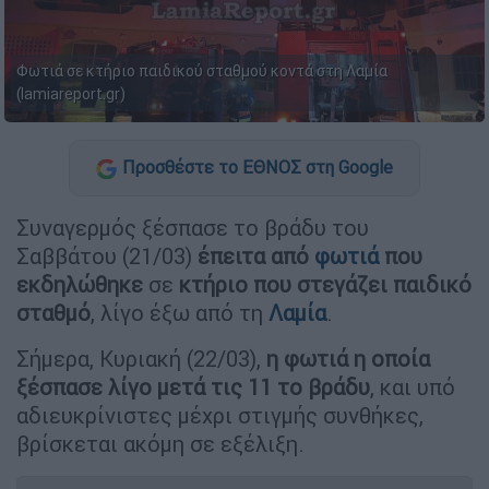
Φωτιά σε κτήριο παιδικού σταθμού κοντά στη Λαμία
(lamiareport.gr)
Προσθέστε το ΕΘΝΟΣ στη Google
Συναγερμός ξέσπασε το βράδυ του
Σαββάτου (21/03)
έπειτα από
φωτιά
που
εκδηλώθηκε
σε
κτήριο που στεγάζει παιδικό
σταθμό
, λίγο έξω από τη
Λαμία
.
Σήμερα, Κυριακή (22/03),
η φωτιά η οποία
ξέσπασε λίγο μετά τις 11 το βράδυ
, και υπό
αδιευκρίνιστες μέχρι στιγμής συνθήκες,
βρίσκεται ακόμη σε εξέλιξη.