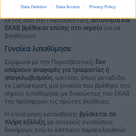
(lamiareport.gr)
Data Deletion
Data Access
Privacy Policy
Εκτός από την Πυροσβεστική,
αστυνομία και
ΕΚΑΒ βρέθηκαν επίσης στο σημείο
για να
βοηθήσουν.
Γυναίκα λιποθύμησε
Σύμφωνα με την Πυροσβεστική,
δεν
υπάρχουν αναφορές για τραυματίες ή
απεγκλωβισμούς
, ωστόσο, όπως μεταδίδει
το Lamiareport, μία γυναίκα που βρέθηκε στο
σημείο λιποθύμησε, με διασώστες του ΕΚΑΒ
της πρόσφεραν τις πρώτες βοήθειες.
Η επιχείρηση κατάσβεσης
βρίσκεται σε
πλήρη εξέλιξη
, με συνεχείς ενισχύσεις
δυνάμεων, ενώ οι κάτοικοι παρακολουθούν