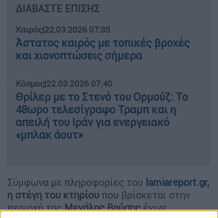
ΔΙΑΒΑΣΤΕ ΕΠΙΣΗΣ
Καιρός
|
22.03.2026 07:35
Άστατος καιρός με τοπικές βροχές
και χιονοπτώσεις σήμερα
Κόσμος
|
22.03.2026 07:40
Θρίλερ με το Στενό του Ορμούζ: Το
48ωρο τελεσίγραφο Τραμπ και η
απειλή του Ιράν για ενεργειακό
«μπλακ άουτ»
Σύμφωνα με πληροφορίες του
lamiareport.gr,
η στέγη του κτηρίου
που βρίσκεται στην
περιοχή της
Μεγάλης Βρύσης
έγινε