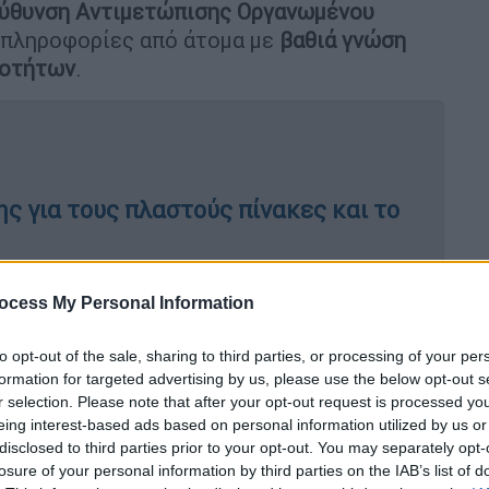
ύθυνση Αντιμετώπισης Οργανωμένου
 πληροφορίες από άτομα με
βαθιά γνώση
ιοτήτων
.
ς για τους πλαστούς πίνακες και το
ocess My Personal Information
της της γκαλερί στο Κολωνάκι: Το
to opt-out of the sale, sharing to third parties, or processing of your per
formation for targeted advertising by us, please use the below opt-out s
r selection. Please note that after your opt-out request is processed y
eing interest-based ads based on personal information utilized by us or
disclosed to third parties prior to your opt-out. You may separately opt-
υμα με την Αστυνομία και στη συνέχεια
losure of your personal information by third parties on the IAB’s list of