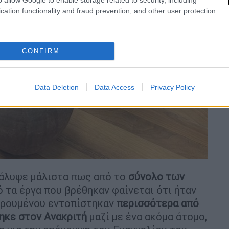
cation functionality and fraud prevention, and other user protection.
CONFIRM
Data Deletion
Data Access
Privacy Policy
άλυψε μάλιστα πως από το
σύνολο των
 τα έργα που βρέθηκαν φαίνεται ότι ήταν
γορουμένου εντοπίστηκαν
περισσότερα από
ηκε στον Ανακριτή
μαζί με ένα ακόμα άτομο,