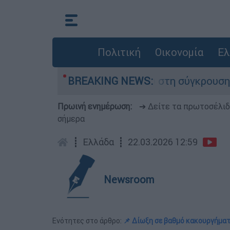
Πολιτική
Οικονομία
Ελ
έχασε τη ζωή του στη σύγκρουση ελικοπτέρων
BREAKING NEWS:
Πρωινή ενημέρωση:
➔ Δείτε τα πρωτοσέλι
σήμερα
┋
Ελλάδα
┋
22.03.2026 12:59
Newsroom
Ενότητες στο άρθρο:
📌 Δίωξη σε βαθμό κακουργήμα