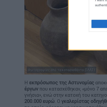
authenti
Φωτογραφίες από τα κατασχεθέντα (ΕΛΑΣ)
Η
εκπρόσωπος της Αστυνομίας
αποκ
έργων
που κατασχέθηκαν, «μόνο 7 από
γνήσια», ενώ στην κατοχή του κατη
200.000 ευρώ
. Ο
γκαλερίστας οδηγήθ