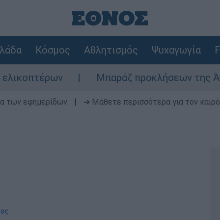
λάδα
Κόσμος
Αθλητισμός
Ψυχαγωγία
F
Μπαράζ προκλήσεων της Άγκυρας στο Αιγαίο:
δα των εφημερίδων
|
➔ Μάθετε περισσότερα για τον καιρό
τος