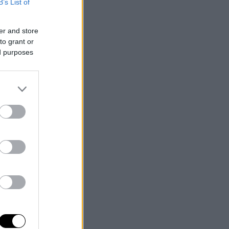
B’s List of
er and store
to grant or
ed purposes