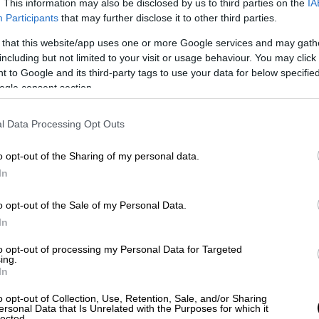
σως κάποια από τα έργα που διαχειρίζεται
. This information may also be disclosed by us to third parties on the
IA
Participants
that may further disclose it to other third parties.
 πλαστά», ανέφερε χαρακτηριστικά
 that this website/app uses one or more Google services and may gath
including but not limited to your visit or usage behaviour. You may click 
 to Google and its third-party tags to use your data for below specifi
ogle consent section.
l Data Processing Opt Outs
o opt-out of the Sharing of my personal data.
In
o opt-out of the Sale of my Personal Data.
In
to opt-out of processing my Personal Data for Targeted
ing.
In
o opt-out of Collection, Use, Retention, Sale, and/or Sharing
ersonal Data that Is Unrelated with the Purposes for which it
lected.