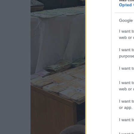
Opted 
Google 
I want t
web or d
I want t
purpose
I want 
I want t
web or d
I want t
or app.
I want t
I want t