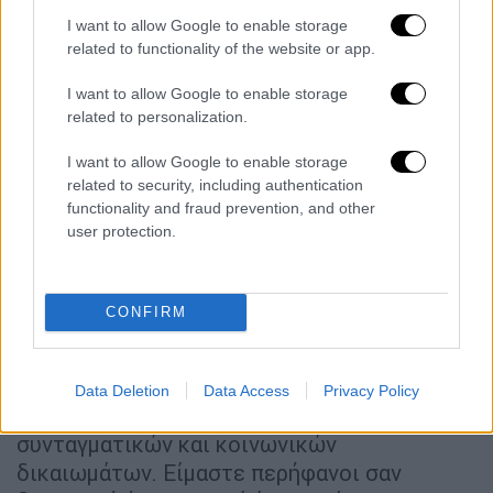
αίτημα, αυτοί που μίλησαν πρώτοι για
I want to allow Google to enable storage
μεταρρυθμίσεις στο κεφάλαιο της
related to functionality of the website or app.
Δικαιοσύνης, στον τρόπο επιλογής της
I want to allow Google to enable storage
ηγεσίας, στην απαγόρευση κατάληψης
related to personalization.
δημοσίων θέσεων από αφυπηρετούντες
δικαστικούς λειτουργούς. Υπάρχουν αυτοί
I want to allow Google to enable storage
που πρώτοι σήκωσαν τη σημαία της
related to security, including authentication
functionality and fraud prevention, and other
διεκδίκησης επαναφοράς των δώρων για
user protection.
εργαζόμενους και συνταξιούχους του
δημοσίου τομέα. Αυτοί που με παρρησία
στηλίτευσαν πριν τρία χρόνια ενέργειες
CONFIRM
κυβερνητικών αξιωματούχων μη συμβατές
με το διακριτό ρόλο της δικαστικής
εξουσίας. Αυτοί που στάθηκαν την εποχή
Data Deletion
Data Access
Privacy Policy
της πανδημίας υπερασπιστές των
συνταγματικών και κοινωνικών
δικαιωμάτων. Είμαστε περήφανοι σαν