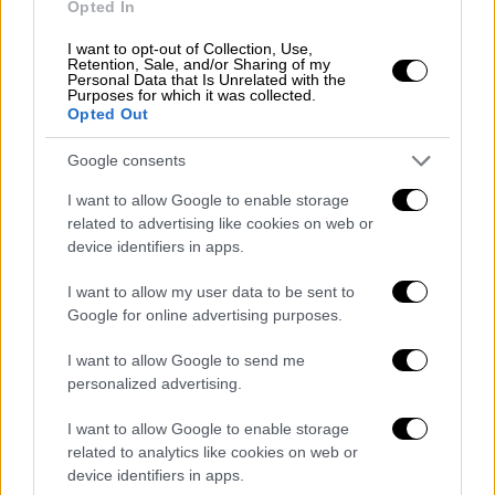
λύσεων. Τώρα τα ίδια μέσα εκκολάπτουν και
Opted In
πάλι το αυγό του φιδιού σε άλλη
I want to opt-out of Collection, Use,
συσκευασία. Θα φανεί στο διάβα του χρόνου
Retention, Sale, and/or Sharing of my
Personal Data that Is Unrelated with the
πόσο ακριβά θα πληρώσει ο λαός μας
Purposes for which it was collected.
Opted Out
τέτοιες αντιδημοκρατικές εκτροπές.
Ανάμεσα σε αυτούς που επιθυμούν την
Google consents
ολοκληρωτική διάλυση των θεσμών στο
I want to allow Google to enable storage
υφιστάμενο πολίτευμα, χωρίς να προτείνουν
related to advertising like cookies on web or
device identifiers in apps.
με τι σκοπεύουν να τους αντικαταστήσουν
και σε αυτούς που μένουν ικανοποιημένοι με
I want to allow my user data to be sent to
την υφιστάμενη κατάσταση, υπάρχει και μια
Google for online advertising purposes.
άλλη κατηγορία πολιτών. Όσων πραγματικά
I want to allow Google to send me
επιθυμούν και αγωνίζονται για τη βελτίωση
personalized advertising.
των θεσμών. Εκείνοι οι οποίοι πατώντας
στην αποκτηθείσα εμπειρία μετά τη
I want to allow Google to enable storage
μεταπολίτευση αφουγκράζονται τις αλλαγές
related to analytics like cookies on web or
device identifiers in apps.
που έχουν μετατραπεί σε ώριμο κοινωνικό