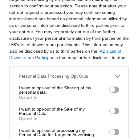
Κάθε βίντεο που ανεβάζουν, κάθε παράνομη
section to confirm your selection. Please note that after your
opt-out request is processed you may continue seeing
πράξη που διαπράττουν, μετατρέπεται στη
interest-based ads based on personal information utilized by
δική τους συνείδηση σε χιλιάδες ψήφους
us or personal information disclosed to third parties prior to
στις επερχόμενες εθνικές εκλογές. Να
your opt-out. You may separately opt-out of the further
θυμηθούμε ότι τέτοιου είδους ψεύτικο
disclosure of your personal information by third parties on the
IAB’s list of downstream participants. This information may
αντισυστημισμό και επαναστατικότητα
also be disclosed by us to third parties on the
IAB’s List of
έδειξαν τα μέλη της Χρυσής Αυγής την
Downstream Participants
that may further disclose it to other
πρώτη περίοδο της ανοδικής πορείας τους.
third parties.
Τα μέσα ενημέρωσης και οι δημοσιογράφοι
Please note that this website/app uses one or more Google
Personal Data Processing Opt Outs
services and may gather and store information including but
έχουν βαριά ευθύνη για την προβολή
not limited to your visit or usage behaviour. You may click to
I want to opt-out of the Sharing of my
τέτοιων συμπεριφορών, υπονομευτικών της
personal data.
grant or deny consent to Google and its third-party tags to
Opted In
δημοκρατίας. Συνειρμικά έρχονται και πάλι
use your data for below specified purposes in below Google
στο νου μας οι συνεντεύξεις και η προβολή
consent section.
I want to opt-out of the Sale of my
Personal Data.
των μελών της Χρυσής Αυγής στα μεγάλα
Opted In
τηλεοπτικά κανάλια ως δήθεν σωτήρων μιας
κοινωνίας που βρίσκεται σε αναζήτηση
I want to opt-out of processing my
Personal Data for Targeted Advertising.