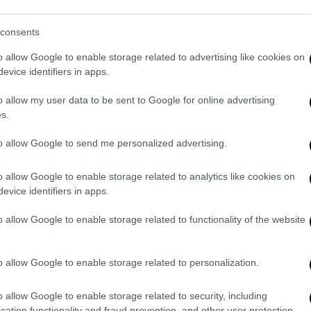
.
αι προς την κατεύθυνση του απαιτούμενου
consents
ην πρεμιέρα η έλλειψη ελέγχου οδήγησε,
o allow Google to enable storage related to advertising like cookies on
evice identifiers in apps.
τυνομική παρουσία για την προστασία των
o allow my user data to be sent to Google for online advertising
s.
άδικοι και δικηγόροι
βρίσκονταν ακριβώς
ύπτοντας με φωνές και διαμαρτυρίες τις
to allow Google to send me personalized advertising.
η προστασίας της έδρας κρίθηκε
καστήριο να δικάσει απερίσπαστο.
o allow Google to enable storage related to analytics like cookies on
evice identifiers in apps.
 να δοθούν ειδικές διαπιστεύσεις στους
ικαστικό ρεπορτάζ, με
καθορισμένο χώρο
o allow Google to enable storage related to functionality of the website
ται από τις διαπιστεύσεις, καθώς και οι
ουν στην κύρια αίθουσα, θα μπορούν να
o allow Google to enable storage related to personalization.
οηθητική αίθουσα 250 ατόμων μέσα από
o allow Google to enable storage related to security, including
cation functionality and fraud prevention, and other user protection.