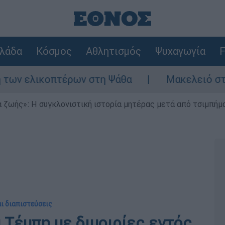
λάδα
Κόσμος
Αθλητισμός
Ψυχαγωγία
F
πτέρων στη Ψάθα
Μακελειό στη Βόρεια Κα
 ζωής»: Η συγκλονιστική ιστορία μητέρας μετά από τσιμπήμ
ι διαπιστεύσεις
α Τέμπη με διμοιρίες εντός