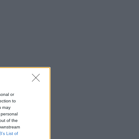
sonal or
ection to
ou may
 personal
out of the
 downstream
B’s List of