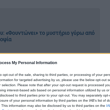
.
: «Φουντώνει» το μυστήριο γύρω από
ροψία
ίες δημοσιογράφου για την
ocess My Personal Information
 - Ποια ονόματα αναφέρονται από
ε τις υποκλοπές
to opt-out of the sale, sharing to third parties, or processing of your per
formation for targeted advertising by us, please use the below opt-out s
r selection. Please note that after your opt-out request is processed y
eing interest-based ads based on personal information utilized by us or
disclosed to third parties prior to your opt-out. You may separately opt-
losure of your personal information by third parties on the IAB’s list of
. This information may also be disclosed by us to third parties on the
IA