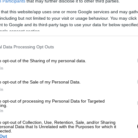
Participants
that may further disclose it to other third parties.
 that this website/app uses one or more Google services and may gath
including but not limited to your visit or usage behaviour. You may click 
 οποίοι θα αναδιπλώνονται κ θα
 to Google and its third-party tags to use your data for below specifi
ogle consent section.
κες
l Data Processing Opt Outs
κλοφορία πέριξ της εγκατάστασης
o opt-out of the Sharing of my personal data.
In
περιπολούν πέριξ της εγκατάστασης
o opt-out of the Sale of my Personal Data.
αι διαπιστεύσεις
In
ι διαρρυθμίσεις
στη δικαστική αίθουσα στο
to opt-out of processing my Personal Data for Targeted
ing.
μφούζιο»
της 23ης Μαρτίου. Στόχος είναι
In
ι περίπου 250 δικηγόροι
να μπορούν να
o opt-out of Collection, Use, Retention, Sale, and/or Sharing
τη χωροταξική ασφυξία της πρώτης ημέρας,
ersonal Data that Is Unrelated with the Purposes for which it
lected.
α αντίδραση της Ολομέλειας των Προέδρων
Out