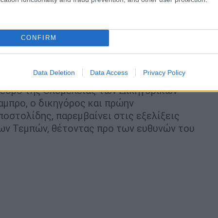
ίνησης
είναι κρίσιμο καθώς η υπόθεση των
σιμο από τα τρία ανοιχτά δικαστικά μέτωπα
ί με τις υποκλοπές και τις εκκρεμούσες
CONFIRM
ιεξαχθεί σε συνθήκες που προσβάλλουν το
Data Deletion
Data Access
Privacy Policy
στολίδη
όεδρο της Ολομέλειας των Δικηγορικών
μπρο, ο δικηγόρος και πρώην
οστολίδης, παρεμβαίνει στις εξελίξεις
των Τεμπών, θέτοντας προ των ευθυνών του