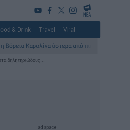
ood & Drink
Travel
Viral
ρολίνα ύστερα από πυροβολισμούς: Νεκροί και 
ατα δηλητηριώδους...