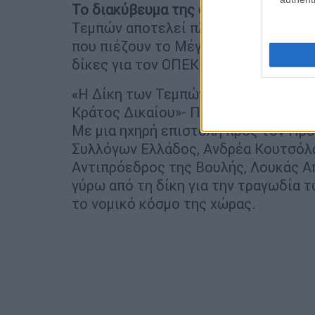
Το διακύβευμα της αυριανής επανεκκ
Τεμπών αποτελεί πλέον το πλέον κρί
που πιέζουν το Μέγαρο Μαξίμου, μαζ
δίκες για τον ΟΠΕΚΕΠΕ.
«Η Δίκη των Τεμπών δεν μπορεί να δ
Κράτος Δικαίου»- Παρέμβαση Λ. Απο
Με μια ηχηρή επιστολή προς τον Πρ
Συλλόγων Ελλάδος, Ανδρέα Κουτσόλα
Αντιπρόεδρος της Βουλής, Λουκάς Απ
γύρω από τη δίκη για την τραγωδία 
το νομικό κόσμο της χώρας.