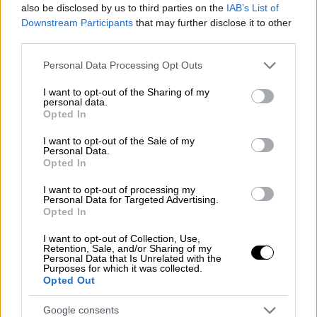
also be disclosed by us to third parties on the
IAB’s List of
θέσεις (έδρανα και θέσεις εργασίας) που
Downstream Participants
that may further disclose it to other
προορίζονται γι' αυτούς και έχουν ειδική
third parties.
σήμανση προς τούτο, με τη συνδρομή και
Please note that this website/app uses one or more Google
των αστυνομικών της αίθουσας.
Personal Data Processing Opt Outs
services and may gather and store information including but
not limited to your visit or usage behaviour. You may click to
I want to opt-out of the Sharing of my
personal data.
grant or deny consent to Google and its third-party tags to
Opted In
use your data for below specified purposes in below Google
consent section.
I want to opt-out of the Sale of my
Personal Data.
Opted In
I want to opt-out of processing my
Personal Data for Targeted Advertising.
Opted In
I want to opt-out of Collection, Use,
Retention, Sale, and/or Sharing of my
Personal Data that Is Unrelated with the
Purposes for which it was collected.
Opted Out
Google consents