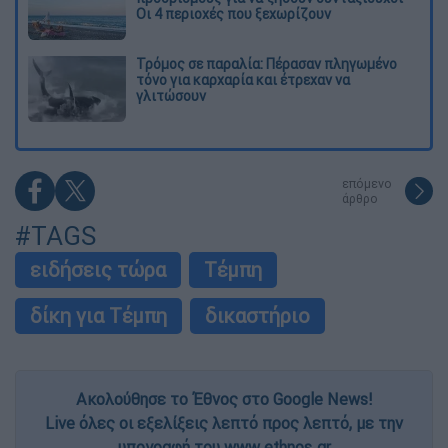
Οι 4 περιοχές που ξεχωρίζουν
Τρόμος σε παραλία: Πέρασαν πληγωμένο
τόνο για καρχαρία και έτρεχαν να
γλιτώσουν
επόμενο
άρθρο
#TAGS
ειδήσεις τώρα
Τέμπη
δίκη για Τέμπη
δικαστήριο
Ακολούθησε το Έθνος στο Google News!
Live όλες οι εξελίξεις λεπτό προς λεπτό, με την
υπογραφή του www.ethnos.gr