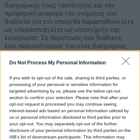
δικηγορικής τους ταυτότητας και την
προφορική αναφορά του ονόματος του
διαδίκου για τον οποίο θα παρασταθούν είτε
ως υπεράσπιση είτε ως υποστήριξη της
κατηγορίας. Σε περίπτωση που διάδικος
έχει περισσότερους του ενός δικηγόρους,
θα επιτρέπεται η είσοδος, σύμφωνα με το
νόμο, αποκλειστικά και μόνον έως τριών.
Do Not Process My Personal Information
Προς διευκόλυνσή τους, πριν την είσοδο
If you wish to opt-out of the sale, sharing to third parties, or
στην αίθουσα θα υπάρχουν τέσσερα σημεία
processing of your personal or sensitive information for
καταγραφής, κατ' αλφαβητική σειρά των
targeted advertising by us, please use the below opt-out
section to confirm your selection. Please note that after your
διαδίκων, στα οποία θα γίνεται η επίδειξη
opt-out request is processed you may continue seeing
της δικηγορικής ταυτότητας και η
interest-based ads based on personal information utilized by
προφορική αναφορά του ονόματος του
us or personal information disclosed to third parties prior to
διαδίκου, τον οποίο και εκπροσωπούν.
your opt-out. You may separately opt-out of the further
disclosure of your personal information by third parties on the
Μετά την είσοδό τους θα καταλαμβάνουν τις
IAB’s list of downstream participants. This information may