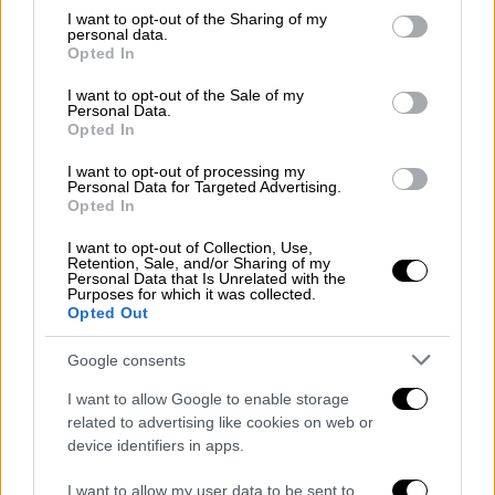
περιοχές, όπως
το Γουδί ή η
not limited to your visit or usage behaviour. You may click to
I want to opt-out of the Sharing of my
personal data.
Πανεπιστημιούπολη
, αναδείχθηκαν τεχνικά
grant or deny consent to Google and its third-party tags to
Opted In
use your data for below specified purposes in below Google
ζητήματα που συνδέονται με υφιστάμενα
consent section.
I want to opt-out of the Sale of my
δίκτυα υποδομών ακόμα και... άγνωστους
Personal Data.
αγωγούς.
Opted In
I want to opt-out of processing my
Τρικλοποδιά στο έργο φαίνεται ότι έβαλε
Personal Data for Targeted Advertising.
εξαρχής και η απόφαση οι πρόδρομες
Opted In
εργασίες
να προχωρήσουν με ξεχωριστή
I want to opt-out of Collection, Use,
σύμβαση, που έχει ανάδοχο την ΕΡΕΤΒΟ, η
Retention, Sale, and/or Sharing of my
Personal Data that Is Unrelated with the
οποία ξεκίνησε όμως σχεδόν ταυτόχρονα με
Purposes for which it was collected.
Opted Out
το βασικό έργο.
Google consents
Αν και τα
προβλήματα
στα ... επιφανειακά
πεδία του έργου εξακολουθούν να
I want to allow Google to enable storage
υφίστανται, αντίθετα, στον υπόγειο τομέα η
related to advertising like cookies on web or
device identifiers in apps.
πρόοδος που καταγράφεται εμφανίζεται πιο
σταθερή. Οι δύο μετροπόντικες έχουν ήδη
I want to allow my user data to be sent to