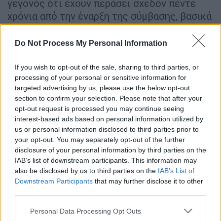
γεγονός ότι έχουν περάσει σχεδόν πέντε
χρόνια από την έναρξη της σύμβασης, βασικά
εργοτάξια εξακολουθούν να μην έχουν
αποδοθεί πλήρως στην ανάδοχο
Do Not Process My Personal Information
κοινοπραξία. Σταθμοί - κλειδιά όπως το
Γουδή και ο Ευαγγελισμός, καθώς και
If you wish to opt-out of the sale, sharing to third parties, or
processing of your personal or sensitive information for
επιμέρους εγκαταστάσεις σε Καισαριανή και
targeted advertising by us, please use the below opt-out
Αλεξάνδρας, παραμένουν σε εκκρεμότητα,
section to confirm your selection. Please note that after your
δημιουργώντας ένα ντόμινο καθυστερήσεων
opt-out request is processed you may continue seeing
που επηρεάζει το σύνολο του έργου.
interest-based ads based on personal information utilized by
us or personal information disclosed to third parties prior to
Την ίδια στιγμή, σε αρκετά σημεία της
your opt-out. You may separately opt-out of the further
χάραξης, η κατασκευή προσέκρουσε σε ένα
disclosure of your personal information by third parties on the
IAB’s list of downstream participants. This information may
πυκνό πλέγμα αντιδράσεων και δυσκολιών
.
also be disclosed by us to third parties on the
IAB’s List of
Στα Εξάρχεια, οι εργασίες συνάντησαν
Downstream Participants
that may further disclose it to other
έντονες κοινωνικές αντιδράσεις, στο πάρκο
third parties.
Ριζάρη προέκυψαν δικαστικές εμπλοκές και
Please note that this website/app uses one or more Google
Personal Data Processing Opt Outs
ανάγκη επαναδειοδότησης, ενώ σε άλλες
services and may gather and store information including but