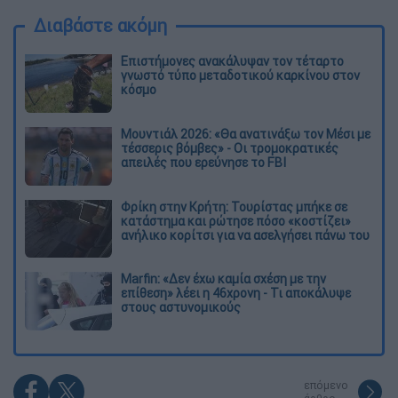
Διαβάστε ακόμη
Επιστήμονες ανακάλυψαν τον τέταρτο
γνωστό τύπο μεταδοτικού καρκίνου στον
κόσμο
Μουντιάλ 2026: «Θα ανατινάξω τον Μέσι με
τέσσερις βόμβες» - Οι τρομοκρατικές
απειλές που ερεύνησε το FBI
Φρίκη στην Κρήτη: Τουρίστας μπήκε σε
κατάστημα και ρώτησε πόσο «κοστίζει»
ανήλικο κορίτσι για να ασελγήσει πάνω του
Marfin: «Δεν έχω καμία σχέση με την
επίθεση» λέει η 46χρονη - Τι αποκάλυψε
στους αστυνομικούς
επόμενο