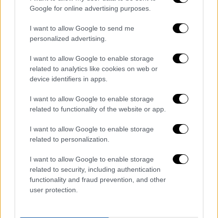
καλύψει σημαντικό μέρος της διαδρομής
Google for online advertising purposes.
τους με τον έναν να προσεγγίζει το 44% της
I want to allow Google to send me
συνολικής διάνοιξης και τον άλλο να έχει
personalized advertising.
ξεπεράσει τα πέντε χιλιόμετρα, γεγονός που
τοποθετεί την ολοκλήρωση των σηράγγων
I want to allow Google to enable storage
related to analytics like cookies on web or
στα τέλη του 2026, δείχνοντας όμως
device identifiers in apps.
παράλληλα ότι η εξέλιξη του έργου είναι
έως τώρα ανισομερής.
I want to allow Google to enable storage
related to functionality of the website or app.
Διαμάχη για το πριμ
I want to allow Google to enable storage
Οι νέες εξελίξεις φαίνεται ότι άνοιξαν,
related to personalization.
πάντως, και ένα
νέο σοβαρό μέτωπο με
I want to allow Google to enable storage
οικονομικό αποτύπωμα
που αφορά το πριμ
related to security, including authentication
στην ανάδοχο κοινοπραξία. Η Ελληνικό
functionality and fraud prevention, and other
Μετρό ζητά την επιστροφή της πρόσθετης
user protection.
καταβολής ύψους 41,6 εκατ. ευρώ, που είχε
δοθεί ως πριμ βάσει του άρθρου 154 του