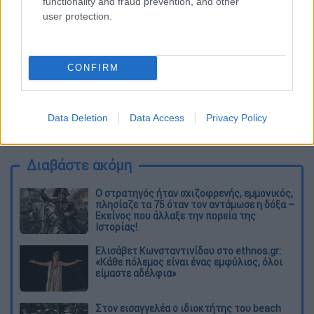
functionality and fraud prevention, and other
user protection.
CONFIRM
καταχώρηση
Data Deletion
Data Access
Privacy Policy
Διαβάστε ακόμη
O στρατηγός ήταν σχιζοφρενής, εμμονικός,
πλησίαζε τα 75 όταν τον αντάμωσε η δόξα –
Εκείνος που άλλαξε την πορεία της
Ιστορίας!
Ελισάβετ Κωνσταντινίδου στο ethnos.gr:
«Κάθε πόλεμος είναι ένας εμφύλιος, όλοι
είμαστε αδέλφια»
Στον εισαγγελέα ο ιδιοκτήτης του beach