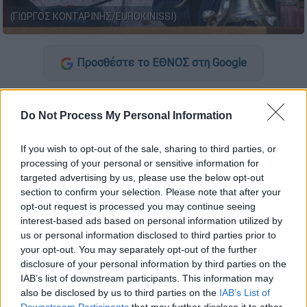
(ΓΙΩΡΓΟΣ ΚΟΝΤΑΡΙΝΗΣ/EUROKINISSI)
Προσθέστε το ΕΘΝΟΣ στη Google
Σε συναγερμό τέθηκαν οι αστυνομικές Αρχές
Do Not Process My Personal Information
των
Σερρών
σήμερα το πρωί, έπειτα από
ανώνυμο
τηλεφώνημα για τοποθέτηση
If you wish to opt-out of the sale, sharing to third parties, or
εκρηκτικού μηχανισμού
στο πολιτικό
processing of your personal or sensitive information for
γραφείο της βουλευτή της Νέας
targeted advertising by us, please use the below opt-out
Δημοκρατίας,
Φωτεινής Αραμπατζή
.
section to confirm your selection. Please note that after your
opt-out request is processed you may continue seeing
Το περιστατικό καταγράφηκε γύρω στις 9:15
interest-based ads based on personal information utilized by
το πρωί, όταν άγνωστος κάλεσε με
us or personal information disclosed to third parties prior to
your opt-out. You may separately opt-out of the further
απόκρυψη αριθμού στο γραφείο της
disclosure of your personal information by third parties on the
βουλευτή, όπως μεταδίδει το
lionnews.gr
.
IAB’s list of downstream participants. This information may
also be disclosed by us to third parties on the
IAB’s List of
Downstream Participants
that may further disclose it to other