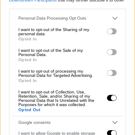
ΔΙΑΒΑΣΤΕ ΕΠΙΣΗΣ
third parties.
Πολιτική
|
06.04.2026 09:21
Please note that this website/app uses one or more Google
Personal Data Processing Opt Outs
Βασιλειάδης για ΟΠΕΚΕΠΕ: Ζητώ την
services and may gather and store information including but
not limited to your visit or usage behaviour. You may click to
I want to opt-out of the Sharing of my
άρση της ασυλίας μου - Δεν υπάρχει
personal data.
grant or deny consent to Google and its third-party tags to
ένδειξη τέλεσης παράνομης πράξης
Opted In
use your data for below specified purposes in below Google
consent section.
I want to opt-out of the Sale of my
Personal Data.
Πολιτική
|
06.04.2026 09:31
Opted In
Μπουκώρος για ΟΠΕΚΕΠΕ: «Δεν
I want to opt-out of processing my
χρειάζομαι καμία κάλυψη - Έπραξα το
Personal Data for Targeted Advertising.
καθήκον μου»
Opted In
I want to opt-out of Collection, Use,
Retention, Sale, and/or Sharing of my
Personal Data that Is Unrelated with the
Purposes for which it was collected.
Το τηλεφώνημα απάντησε συνεργάτης της κ.
Opted Out
Αραμπατζή, ο οποίος άκουσε τον δράστη να
Google consents
προειδοποιεί για την ύπαρξη βόμβας,
γεγονός που σήμανε την άμεση
εκκένωση
I want to allow Google to enable storage