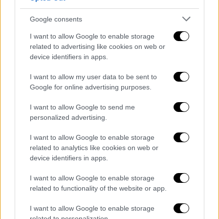
Google consents
I want to allow Google to enable storage
related to advertising like cookies on web or
device identifiers in apps.
I want to allow my user data to be sent to
Πολιτική
|
04.04.2026 21:12
Google for online advertising purposes.
Στο φως οι διάλογοι Αραμπατζή με τον
πρώην πρόεδρο του ΟΠΕΚΕΠΕ - «Μη
I want to allow Google to send me
personalized advertising.
γίνει καμία στραβή, να μην του
συμπεριφερθούμε άσχημα»
I want to allow Google to enable storage
related to analytics like cookies on web or
Στις συνομιλίες από το 2021, η πρώην
device identifiers in apps.
υφυπουργός φέρεται να ζητά από τον πρώην
πρόεδρο του ΟΠΕΚΕΠΕ εξυπηρετήσεις για
I want to allow Google to enable storage
παραγωγούς του νομού Σερρών (όπου
related to functionality of the website or app.
εκλέγεται)
I want to allow Google to enable storage
related to personalization.