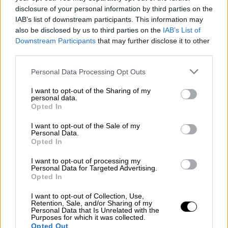
disclosure of your personal information by third parties on the
IAB’s list of downstream participants. This information may
also be disclosed by us to third parties on the
IAB’s List of
Downstream Participants
that may further disclose it to other
Πολιτική
|
05.04.2026 11:51
third parties.
Αραμπατζή για ΟΠΕΚΕΠΕ: Θέτω τον
εαυτό μου στη διάθεση κάθε αρμόδιας
Please note that this website/app uses one or more Google
Personal Data Processing Opt Outs
services and may gather and store information including but
Αρχής
not limited to your visit or usage behaviour. You may click to
I want to opt-out of the Sharing of my
personal data.
«Γι’ αυτό και δεν έχω τίποτα να φοβηθώ και
grant or deny consent to Google and its third-party tags to
Opted In
τίποτα να κρύψω» δηλώνει η η βουλευτής
use your data for below specified purposes in below Google
consent section.
της Νέας Δημοκρατίας
I want to opt-out of the Sale of my
Personal Data.
Opted In
I want to opt-out of processing my
Personal Data for Targeted Advertising.
Opted In
I want to opt-out of Collection, Use,
Retention, Sale, and/or Sharing of my
Personal Data that Is Unrelated with the
Purposes for which it was collected.
Opted Out