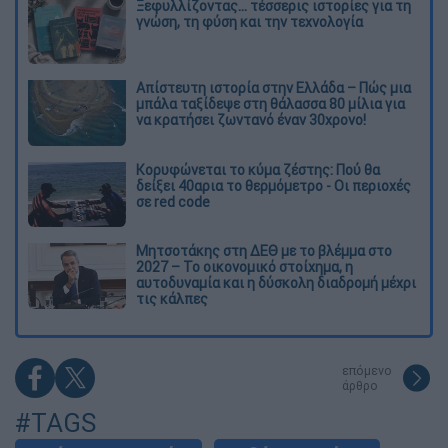
Ξεφυλλίζοντας... τέσσερις ιστορίες για τη
γνώση, τη φύση και την τεχνολογία
Απίστευτη ιστορία στην Ελλάδα – Πώς μια
μπάλα ταξίδεψε στη θάλασσα 80 μίλια για
να κρατήσει ζωντανό έναν 30χρονο!
Κορυφώνεται το κύμα ζέστης: Πού θα
δείξει 40αρια το θερμόμετρο - Οι περιοχές
σε red code
Μητσοτάκης στη ΔΕΘ με το βλέμμα στο
2027 – Το οικονομικό στοίχημα, η
αυτοδυναμία και η δύσκολη διαδρομή μέχρι
τις κάλπες
επόμενο
άρθρο
#TAGS