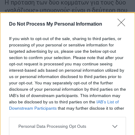
Η πρόταση των δύο κομμάτων για τους δύο
«γαλάζιους» υπουργούς είναι η δεύτερη που
κατατίθεται στη Βουλή, καθώς έρχεται μετά
Do Not Process My Personal Information
από αντίστοιχο αίτημα που κατέθεσε την
Πέμπτη (30/04) το
ΠΑΣΟΚ
. Όπως σημειώνουν
If you wish to opt-out of the sale, sharing to third parties, or
οι βουλευτές ΣΥΡΙΖΑ και Νέας Αριστεράς, η
processing of your personal or sensitive information for
πρόταση «αφορά τη διερεύνηση των δύο
targeted advertising by us, please use the below opt-out
πρώην επικεφαλής του υπουργείου για το
section to confirm your selection. Please note that after your
αδίκημα της
ηθικής αυτουργίας σε απιστία
opt-out request is processed you may continue seeing
interest-based ads based on personal information utilized by
κατ’ εξακολούθηση
(Άρθρα 26 παρ. 1 εδ α, 27,
us or personal information disclosed to third parties prior to
98 και 390 ΠΚ σε συνδυασμό με άρθρα 21
your opt-out. You may separately opt-out of the further
παρ. 2, 24 παρ. 4, και 26 παρ. 1 και 3 του Ν.
disclosure of your personal information by third parties on the
4689/2020), καθώς
και για οποιοδήποτε άλλο
IAB’s list of downstream participants. This information may
also be disclosed by us to third parties on the
IAB’s List of
έγκλημα προκύψει
, κατά την
Downstream Participants
that may further disclose it to other
διενεργηθησόμενη Προκαταρκτική
third parties.
Εξέταση».
Please note that this website/app uses one or more Google
Personal Data Processing Opt Outs
«Σύμφωνα με τα ευρήματα της έρευνας,
services and may gather and store information including but