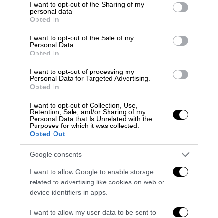
not limited to your visit or usage behaviour. You may click to
I want to opt-out of the Sharing of my
καταγράφονται παρεμβάσεις για την έγκριση
personal data.
grant or deny consent to Google and its third-party tags to
αιτήσεων χωρίς τις νόμιμες προϋποθέσεις,
Opted In
use your data for below specified purposes in below Google
για την αποτροπή ή καθυστέρηση ελέγχων,
consent section.
I want to opt-out of the Sale of my
για την αλλοίωση στοιχείων
και για την
Personal Data.
Opted In
αποφυγή επιστροφής αχρεωστήτως
καταβληθέντων
ενισχύσεων», τονίζεται
I want to opt-out of processing my
Personal Data for Targeted Advertising.
στην πρόταση και επισημαίνεται πως
Opted In
«αναδεικνύονται επικοινωνίες και ενέργειες
I want to opt-out of Collection, Use,
που υποδηλώνουν άσκηση πολιτικής
Retention, Sale, and/or Sharing of my
Personal Data that Is Unrelated with the
επιρροής προς όφελος συγκεκριμένων
Purposes for which it was collected.
αιτούντων, γεγονός που εντείνει τα
Opted Out
ερωτήματα για τη λειτουργία του
Google consents
Οργανισμού και τον βαθμό ανεξαρτησίας
του».
I want to allow Google to enable storage
related to advertising like cookies on web or
Διαβάστε ολόκληρη την
device identifiers in apps.
πρόταση ΣΥΡΙΖΑ και Νέας Αριστεράς:
I want to allow my user data to be sent to