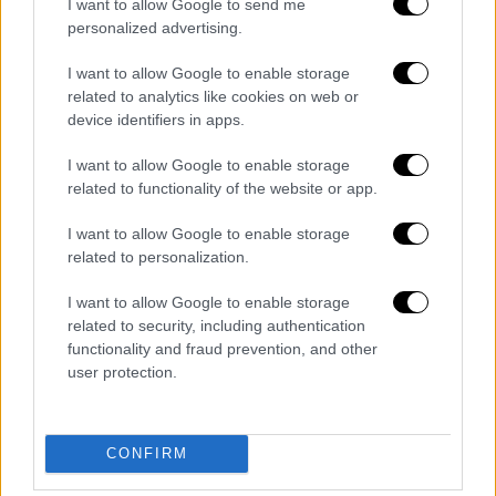
ενώ την έρευνα την έχει αναλάβει η
I want to allow Google to send me
Ασφάλεια
Βάρης-Βουλας-Βουλιαγμενης.
personalized advertising.
I want to allow Google to enable storage
related to analytics like cookies on web or
device identifiers in apps.
Τα σχολιά σας δημοσιεύονται άμεσα με δική σας ευθύνη. Το
ΕΘΝΟΣ θα παρεμβαίνει και τα προσβλητικά σχόλια θα
διαγράφονται
I want to allow Google to enable storage
related to functionality of the website or app.
I want to allow Google to enable storage
related to personalization.
I want to allow Google to enable storage
related to security, including authentication
functionality and fraud prevention, and other
user protection.
καταχώρηση
Διαβάστε ακόμη
CONFIRM