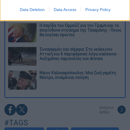
Το φθινοπωρινό σχέδιο Ανδρουλάκη: Η
αντεπίθεση του ΠΑΣΟΚ από την κοινωνία
Data Deletion
Data Access
Privacy Policy
έως τη ΔΕΘ
Η παγίδα του Ορμούζ για τον Τραμπ και το
επικίνδυνο στοίχημα της Τεχεράνης - Ποιος
θα λυγίσει πρώτος
Συναγερμός και σήμερα: Στο «κόκκινο»
Αττική και 6 περιφέρειες λόγω καύσωνα -
Αυξημένες περιπολίες και drones
Νίκος Καλογερόπουλος: Μια ζωή γεμάτη
θέατρο, σινεμά και ποίηση
επόμενο
άρθρο
#TAGS