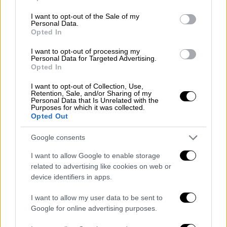
«μπότηδες» για την Πρώτη Ανάσταση
use your data for below specified purposes in below Google
consent section.
- Εντυπωσιακές εικόνες
I want to opt-out of the Sale of my
Personal Data.
Opted In
I want to opt-out of processing my
Personal Data for Targeted Advertising.
Αστυνομικοί της ομάδας ΔΙΑΣ
που είχαν
Opted In
ειδοποιηθεί εντόπισαν το αυτοκίνητο στη
I want to opt-out of Collection, Use,
συμβολή των οδών 2ας μεραρχίας και
Retention, Sale, and/or Sharing of my
Personal Data that Is Unrelated with the
Χαραυγής. Όταν προσπάθησαν να το
Purposes for which it was collected.
Opted Out
πλησιάσουν ο οδηγός κινήθηκε προς το
μέρος τους με σκοπό να τους εμβολίσει.
Google consents
Τότε ένας αστυνομικός έριξε τρεις βολές
I want to allow Google to enable storage
στα λάστιχα του αυτοκινήτου, όμως οι
related to advertising like cookies on web or
device identifiers in apps.
δράστες τελικά κατάφεραν να διαφύγουν.
I want to allow my user data to be sent to
Στο σημείο βρέθηκαν τρεις κάλυκες από τις
Google for online advertising purposes.
βολές ακινητοποίησης του αστυνομικού,