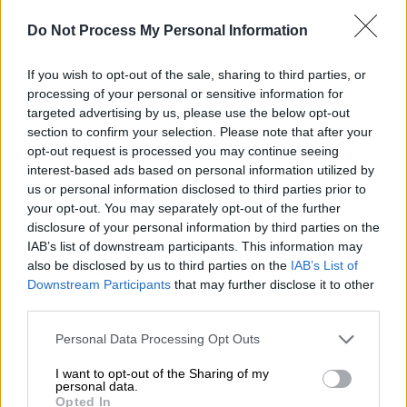
Προσθέστε το ΕΘΝΟΣ στη Google
Do Not Process My Personal Information
Επεισοδιακή
καταδίωξη
διαρρηκτών από την
If you wish to opt-out of the sale, sharing to third parties, or
processing of your personal or sensitive information for
αστυνομία σημειώθηκε χθες (10/4) το βράδυ
targeted advertising by us, please use the below opt-out
στη
Βάρη
.
section to confirm your selection. Please note that after your
opt-out request is processed you may continue seeing
Πώς ξεκίνησε η καταδίωξη
interest-based ads based on personal information utilized by
us or personal information disclosed to third parties prior to
Όλα ξεκίνησαν όταν
τρεις
διαρρήκτες
your opt-out. You may separately opt-out of the further
μπήκαν σε σπίτι, παραβιάζοντας το
disclosure of your personal information by third parties on the
παράθυρο, και πήραν 5.000 ευρώ σε μετρητά.
IAB’s list of downstream participants. This information may
also be disclosed by us to third parties on the
IAB’s List of
Στη συνέχεια διέφυγαν με ένα λευκό SUV.
Downstream Participants
that may further disclose it to other
third parties.
ΔΙΑΒΑΣΤΕ ΕΠΙΣΗΣ
Please note that this website/app uses one or more Google
Personal Data Processing Opt Outs
services and may gather and store information including but
Ελλάδα
|
11.04.2026 12:47
not limited to your visit or usage behaviour. You may click to
I want to opt-out of the Sharing of my
personal data.
Κέρκυρα: Πλήθος κόσμου στους
grant or deny consent to Google and its third-party tags to
Opted In