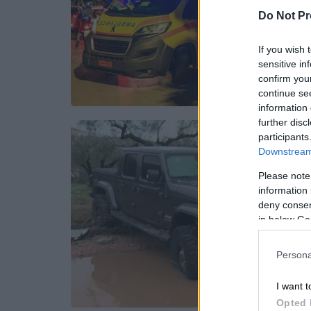
Do Not Pr
If you wish 
sensitive in
confirm you
continue se
information 
further disc
participants
Downstream 
Please note
information 
deny consent
in below Go
Persona
I want t
Opted 