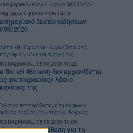
σημεριανό...
|
08.08.2026 14:03
εσημεριανό δελτίο ειδήσεων
8/08/2026
ΟΣΠΑΣΜΑΤΑ...
|
08.08.2026 13:22
arfin: «Η 46χρονη δεν εμφανίζεται
τις φωτογραφίες» λέει ο
ικηγόρος της
ΟΣΠΑΣΜΑΤΑ...
|
08.08.2026 13:08
ολιτική αντιπαράθεση για τη