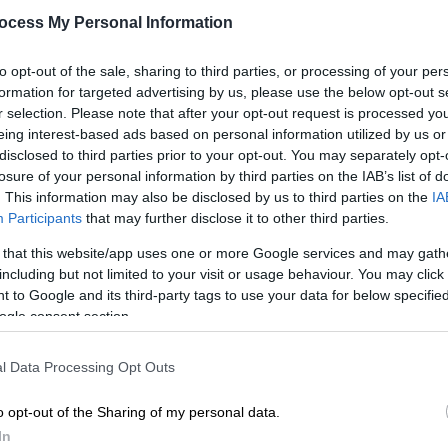
σ
οι δύο άνδρες κάνοντας εργασίες
ocess My Personal Information
,
Συγκλονισμένη η τοπική κοινωνία σε
to opt-out of the sale, sharing to third parties, or processing of your per
Μετόχι και Χαλκίδα
formation for targeted advertising by us, please use the below opt-out s
r selection. Please note that after your opt-out request is processed y
eing interest-based ads based on personal information utilized by us or
ΑΠ
disclosed to third parties prior to your opt-out. You may separately opt-
losure of your personal information by third parties on the IAB’s list of
Ε
. This information may also be disclosed by us to third parties on the
IA
Ά
Ελλάδα
|
23.01.2026 10:25
Participants
that may further disclose it to other third parties.
δ
Πλημμύρα στη Βάρη: Έψαχνε 4
 that this website/app uses one or more Google services and may gath
ώρες τη σύζυγό του και τη
including but not limited to your visit or usage behaviour. You may click 
βρήκε... πάνω σε δέντρο!
 to Google and its third-party tags to use your data for below specifi
ogle consent section.
Σοβαρή καταγγελία αποκλειστικά στο
OPEN - «Κάλεσα το 112 και ήμουν 7,5
l Data Processing Opt Outs
λεπτά στην αναμονή»
o opt-out of the Sharing of my personal data.
In