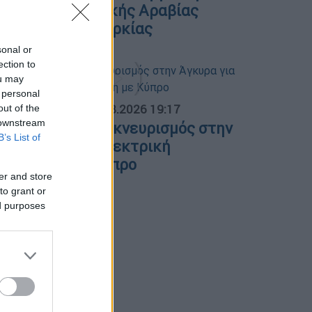
υμφωνία Σαουδικής Αραβίας
Πακιστάν και Τουρκίας
sonal or
ection to
ou may
 personal
ΟΣΠΑΣΜΑΤΑ...
|
07.08.2026 19:17
out of the
 downstream
λλάδα - Γαλλία: Εκνευρισμός στην
B’s List of
γκυρα για την ηλεκτρική
ιασύνδεση με Κύπρο
er and store
to grant or
ed purposes