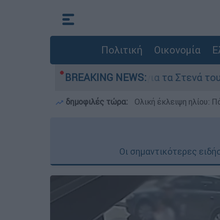
Πολιτική
Οικονομία
Ε
οι της Τεχεράνης για τα Στενά του Ορμούζ
BREAKING NEWS:
δημοφιλές τώρα:
Ολική έκλειψη ηλίου: Πό
Οι σημαντικότερες ειδήσ