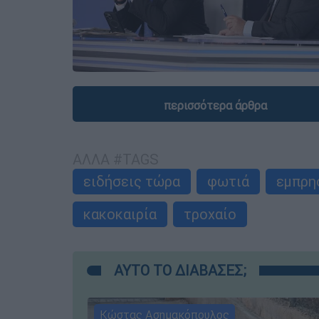
περισσότερα άρθρα
ΑΛΛΑ #TAGS
ειδήσεις τώρα
φωτιά
εμπρη
κακοκαιρία
τροχαίο
ΑΥΤΟ ΤΟ ΔΙΑΒΑΣΕΣ;
Κώστας Ασημακόπουλος