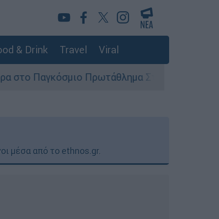
od & Drink
Travel
Viral
σμιο Πρωτάθλημα Στίβου Κ20
Στον εισαγγ
ι μέσα από το ethnos.gr.