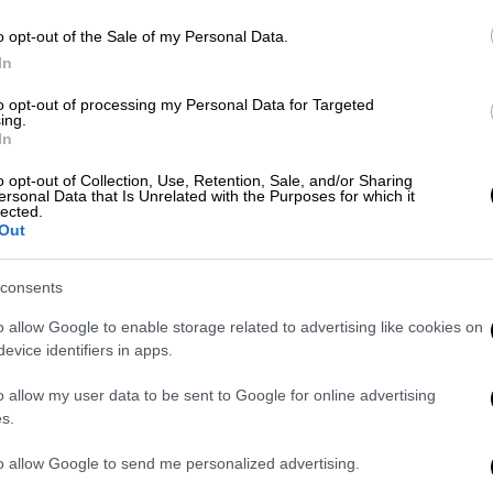
o opt-out of the Sale of my Personal Data.
Ελλάδα
|
22.01.2026 20:26
In
Βυθισμένη στη λάσπη η Βάρη:
to opt-out of processing my Personal Data for Targeted
Αποκαλυπτικό βίντεο από drone
ing.
In
καταγράφει το μέγεθος της
καταστροφής
o opt-out of Collection, Use, Retention, Sale, and/or Sharing
ersonal Data that Is Unrelated with the Purposes for which it
lected.
Κομμένοι δρόμοι και καταστροφές
Out
από την κακοκαιρία
consents
o allow Google to enable storage related to advertising like cookies on
evice identifiers in apps.
Ελλάδα
|
26.08.2025 14:42
o allow my user data to be sent to Google for online advertising
Άγριο επεισόδιο σε λεωφορείο
s.
στη Βάρη: Επιβάτης
to allow Google to send me personalized advertising.
γρονθοκόπησε οδηγό μετά από