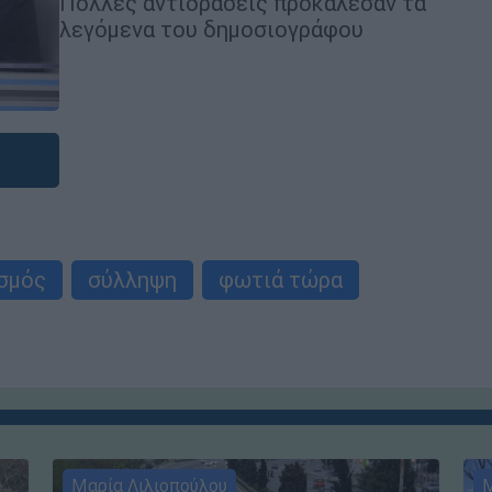
Πολλές αντιδράσεις προκάλεσαν τα
λεγόμενα του δημοσιογράφου
σμός
σύλληψη
φωτιά τώρα
Μαρία Λιλιοπούλου
Μ