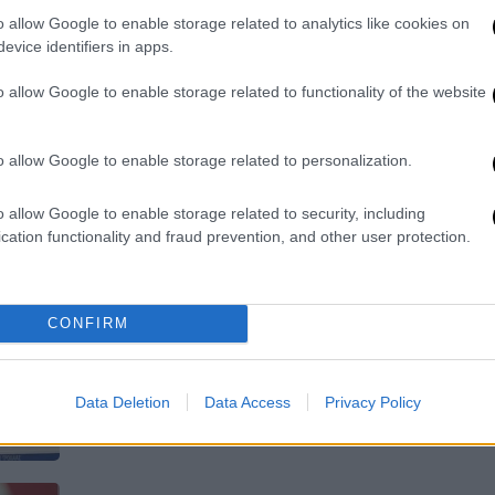
λογομαχία
o allow Google to enable storage related to analytics like cookies on
Μια διαμαρτυρία μετατράπηκε σε
evice identifiers in apps.
βίαιο διαπληκτισμό
o allow Google to enable storage related to functionality of the website
o allow Google to enable storage related to personalization.
o allow Google to enable storage related to security, including
cation functionality and fraud prevention, and other user protection.
Ελλάδα
|
29.07.2025 15:49
Φωτιά τώρα στη Βάρης Κορωπίου
- Επιχειρούν και εναέρια μέσα
CONFIRM
Το μέτωπο μέχρι στιγμής δεν εμπνέει
ανησυχία
Data Deletion
Data Access
Privacy Policy