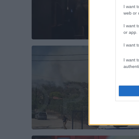
I want t
web or d
I want t
or app.
I want t
I want t
authenti