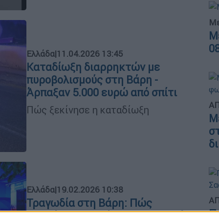
Με
Μ
0
Ελλάδα
|
11.04.2026 13:45
Καταδίωξη διαρρηκτών με
πυροβολισμούς στη Βάρη -
Άρπαξαν 5.000 ευρώ από σπίτι
ΑΠ
Πώς ξεκίνησε η καταδίωξη
M
σ
δ
Ελλάδα
|
19.02.2026 10:38
ΑΠ
Τραγωδία στη Βάρη: Πώς
Π
σκοτώθηκαν από ηλεκτροπληξία