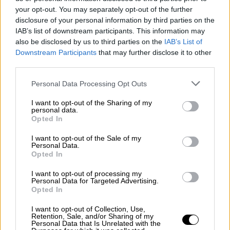
ΔΙΑΒΑΣΤΕ ΕΠΙΣΗΣ
your opt-out. You may separately opt-out of the further
disclosure of your personal information by third parties on the
Κόσμος
|
17.04.2026 13:41
IAB’s list of downstream participants. This information may
Κι όμως, 6 χρόνια μετά τον Covid,
also be disclosed by us to third parties on the
IAB’s List of
Downstream Participants
that may further disclose it to other
κάποιοι αρνούνται μεταγγίσεις
third parties.
αίματος από εμβολιασμένους
Please note that this website/app uses one or more Google
Personal Data Processing Opt Outs
services and may gather and store information including but
Κόσμος
|
17.04.2026 18:10
not limited to your visit or usage behaviour. You may click to
I want to opt-out of the Sharing of my
personal data.
Ιστορική ανακάλυψη: Ελληνικό
grant or deny consent to Google and its third-party tags to
Opted In
νόμισμα από την Τροιά εντοπίστηκε
use your data for below specified purposes in below Google
consent section.
για πρώτη φορά στο Βερολίνο
I want to opt-out of the Sale of my
Personal Data.
Opted In
I want to opt-out of processing my
Personal Data for Targeted Advertising.
Τα δεδομένα για την Ευρώπη
Opted In
I want to opt-out of Collection, Use,
Τα στοιχεία της Eurostat για το σύνολο του
Retention, Sale, and/or Sharing of my
ευρωπαϊκού πληθυσμού, είναι εξίσου
Personal Data that Is Unrelated with the