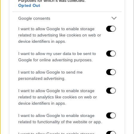
Purposes for which it was collected.
αποθαρρυντικά, καθώς τα παιδιά και οι νέοι
Opted Out
(0-19 ετών)
από το 20% που αποτελούν
Google consents
σήμερα, θα περιοριστούν στο 17%
, ενώ ο
αριθμός των ανθρώπων που μπορούν να
I want to allow Google to enable storage
εργαστούν (20-64 ετών)
θα πέσει στο 50%
related to advertising like cookies on web or
device identifiers in apps.
από το 58% που είναι σήμερα
.
I want to allow my user data to be sent to
Το στοιχείο ωστόσο που τρομάζει
Google for online advertising purposes.
περισσότερο, δεν είναι άλλο από εκείνο που
προβλέπει ότι, στο διάστημα 2025 - 2099,
οι
I want to allow Google to send me
personalized advertising.
θάνατοι στην ΕΕ αναμένεται να φτάσουν τα
9,36 εκατομμύρια
, ενώ
οι γεννήσεις μόλις τα
I want to allow Google to enable storage
4,33 εκατομμύρια
.
related to analytics like cookies on web or
device identifiers in apps.
I want to allow Google to enable storage
related to functionality of the website or app.