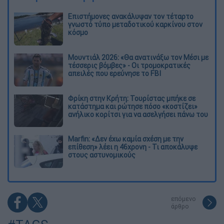
Επιστήμονες ανακάλυψαν τον τέταρτο
γνωστό τύπο μεταδοτικού καρκίνου στον
κόσμο
Μουντιάλ 2026: «Θα ανατινάξω τον Μέσι με
τέσσερις βόμβες» - Οι τρομοκρατικές
απειλές που ερεύνησε το FBI
Φρίκη στην Κρήτη: Τουρίστας μπήκε σε
κατάστημα και ρώτησε πόσο «κοστίζει»
ανήλικο κορίτσι για να ασελγήσει πάνω του
Marfin: «Δεν έχω καμία σχέση με την
επίθεση» λέει η 46χρονη - Τι αποκάλυψε
στους αστυνομικούς
επόμενο
άρθρο