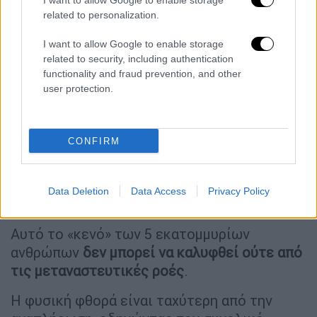
I want to allow Google to enable storage
related to personalization.
I want to allow Google to enable storage
related to security, including authentication
functionality and fraud prevention, and other
user protection.
CONFIRM
Data Deletion
Data Access
Privacy Policy
Eurostat
Αυτό το «κενό» των 5 εκατομμυρίων
ανθρώπων
δεν μπορεί να καλυφθεί ούτε από
τις μεταναστευτικές ροές
.
Η φυσική φθορά είναι ταχύτερη από την