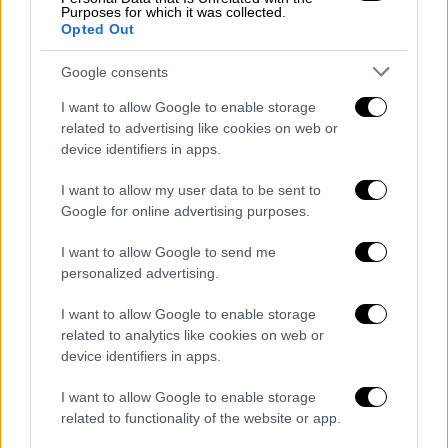
εξακολούθηση τα παιδιά του και τη μητέρα
Purposes for which it was collected.
Opted Out
τους
. Επιπλέον, ο 46χρονος
κρίθηκε ένοχος
για κατάχρηση ανηλίκων
, γενετήσιες πράξεις
Google consents
μεταξύ συγγενών, πορνογραφία, πρόκληση
I want to allow Google to enable storage
ενδοοικογενειακών σωματικών βλαβών και
related to advertising like cookies on web or
βίας και παράνομη οπλοφορία-οπλοχρησία,
device identifiers in apps.
ενώ αθωώθηκε για το αδίκημα της
παράνομης οπλοκατοχής.
I want to allow my user data to be sent to
Google for online advertising purposes.
Αθώα η μητέρα
I want to allow Google to send me
Η
35χρονη μητέρα
είχε κατηγορηθεί και αυτή
personalized advertising.
για τη σεξουαλική κακοποίηση των παιδιών
I want to allow Google to enable storage
της
, ωστόσο το δικαστήριο, κατά
related to analytics like cookies on web or
πλειοψηφία 5-2, έκρινε αθώα την μητέρα των
device identifiers in apps.
παιδιών, «λόγω αδυναμίας αντίληψης του
I want to allow Google to enable storage
αδίκου, λόγω συνδρομής σημαντικού
related to functionality of the website or app.
διλήμματος».