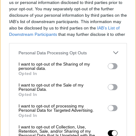
us or personal information disclosed to third parties prior to
Η απόφαση δικαστών και ενόρκων
your opt-out. You may separately opt-out of the further
disclosure of your personal information by third parties on the
ήταν ομόφωνη
IAB’s list of downstream participants. This information may
also be disclosed by us to third parties on the
IAB’s List of
Σημειώνεται πως η δίκη ξεκίνησε στις
7
Downstream Participants
that may further disclose it to other
Ιανουαρίου
με την ακροαματική διαδικασία
third parties.
να διεξάγεται κεκλεισμένων των θυρών για
Please note that this website/app uses one or more Google
Personal Data Processing Opt Outs
λόγους προστασίας ευαίσθητων
services and may gather and store information including but
προσωπικών
δεδομένων των ανήλικων
not limited to your visit or usage behaviour. You may click to
I want to opt-out of the Sharing of my
personal data.
παιδιών.
Η απόφαση δικαστών και ενόρκων
grant or deny consent to Google and its third-party tags to
Opted In
use your data for below specified purposes in below Google
ήταν ομόφωνη. Ο 46χρονος καταδικάστηκε
consent section.
σε
τέσσερις φορές ισόβια κάθειρξη συν 80
I want to opt-out of the Sale of my
Personal Data.
έτη κάθειρξη
και τρεις μήνες (εκτιτέα τα 25),
Opted In
ενώ του επιβλήθηκε και
χρηματική ποινή
I want to opt-out of processing my
13.500 ευρώ
.
Personal Data for Targeted Advertising.
Opted In
Σύμφωνα με την ετυμηγορία των δικαστών, ο
I want to opt-out of Collection, Use,
πρώην αστυνομικός της Βουλής
βίαζε κατ/
Retention, Sale, and/or Sharing of my
Personal Data that Is Unrelated with the