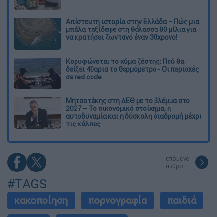
Απίστευτη ιστορία στην Ελλάδα – Πώς μια
μπάλα ταξίδεψε στη θάλασσα 80 μίλια για
να κρατήσει ζωντανό έναν 30χρονο!
Κορυφώνεται το κύμα ζέστης: Πού θα
δείξει 40αρια το θερμόμετρο - Οι περιοχές
σε red code
Μητσοτάκης στη ΔΕΘ με το βλέμμα στο
2027 – Το οικονομικό στοίχημα, η
αυτοδυναμία και η δύσκολη διαδρομή μέχρι
τις κάλπες
επόμενο
άρθρο
#TAGS
κακοποίηση
πορνογραφία
παιδιά