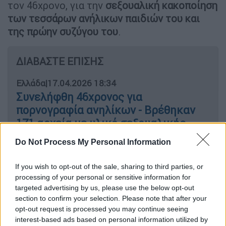
τον 46χρονο, για την
σεξουαλική κακοποίηση
των τεσσάρων ανήλικων παιδιών του και
της πρώην συζύγου του
.
ΔΙΑΒΑΣΤΕ ΕΠΙΣΗΣ
Ελλάδα
|
17.04.2026 18:34
Συνελήφθη 46χρονος για
πορνογραφία ανηλίκων - Βρέθηκαν
171 αρχεία με υλικό σεξουαλικής
κακοποίησης
Do Not Process My Personal Information
Υγεία
|
17.04.2026 19:00
If you wish to opt-out of the sale, sharing to third parties, or
ΕΟΔΥ: Για κάθε γενιά τα εμβόλια είναι
processing of your personal or sensitive information for
targeted advertising by us, please use the below opt-out
αποτελεσματικά και ασφαλή
section to confirm your selection. Please note that after your
opt-out request is processed you may continue seeing
interest-based ads based on personal information utilized by