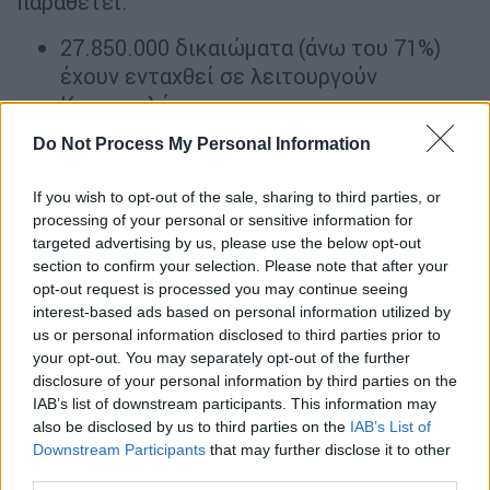
παραθέτει:
27.850.000 δικαιώματα (άνω του 71%)
έχουν ενταχθεί σε λειτουργούν
Κτηματολόγιο
10.820.000 δικαιώματα (περίπου 28%)
Do Not Process My Personal Information
βρίσκονται σε φάση ανάρτησης
600.000.000 σελίδες έχουν ήδη
If you wish to opt-out of the sale, sharing to third parties, or
ψηφιοποιηθεί από τα πρώην
processing of your personal or sensitive information for
υποθηκοφυλακεία
targeted advertising by us, please use the below opt-out
section to confirm your selection. Please note that after your
310.000 εγγραπτέες πράξεις έχουν
opt-out request is processed you may continue seeing
επεξεργαστεί με τεχνολογίες τεχνητής
interest-based ads based on personal information utilized by
νοημοσύνης
us or personal information disclosed to third parties prior to
Πάνω από 1.000.000 ψηφιακές
your opt-out. You may separately opt-out of the further
disclosure of your personal information by third parties on the
συναλλαγές έχουν πραγματοποιηθεί
IAB’s list of downstream participants. This information may
συνολικά
also be disclosed by us to third parties on the
IAB’s List of
Το 2025 υποβλήθηκαν 560.000 ψηφιακές
Downstream Participants
that may further disclose it to other
αιτήσεις και το 2026 έχουν ήδη
third parties.