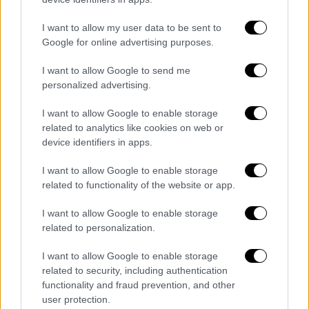
μείωση των δικαστικών διενέξεων, μείωση
του χρόνου και του κόστους των
I want to allow my user data to be sent to
συναλλαγών επί των ακινήτων, διευκόλυνση
Google for online advertising purposes.
του χωροταξικού και πολεοδομικού
I want to allow Google to send me
σχεδιασμού, καταγραφή της δημόσιας
personalized advertising.
περιουσίας, επομένως, προστασία της από
καταπατήσεις και διευκόλυνση της
I want to allow Google to enable storage
αξιοποίησης αυτής, προσέλκυση
related to analytics like cookies on web or
device identifiers in apps.
επενδύσεων, επιτάχυνση της διαδικασίας
απαλλοτρίωσης, προστασία του φυσικού
I want to allow Google to enable storage
περιβάλλοντος, μέσω της καταγραφής
related to functionality of the website or app.
δασών, υγροτόπων, προστατευόμενων
I want to allow Google to enable storage
περιοχών και οικοσυστημάτων, και του
related to personalization.
πολιτιστικού περιβάλλοντος, μέσω της
καταγραφής, επί παραδείγματι, των
I want to allow Google to enable storage
αρχαιολογικών χώρων. Δεν είναι καθόλου
related to security, including authentication
functionality and fraud prevention, and other
άστοχο, συνεπώς, που χαρακτηρίζεται
user protection.
«θεμελιώδες εργαλείο για την ορθολογική