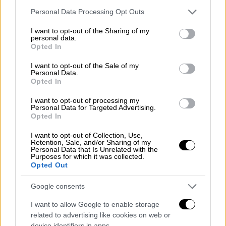
κατατεθεί 185.000
Please note that this website/app uses one or more Google
Personal Data Processing Opt Outs
Από το 2021 έως σήμερα έχουν
services and may gather and store information including but
αναπτυχθεί 12 νέες ψηφιακές υπηρεσίες
not limited to your visit or usage behaviour. You may click to
I want to opt-out of the Sharing of my
personal data.
grant or deny consent to Google and its third-party tags to
Opted In
Τα δύο κρίσιμα ερωτήματα
use your data for below specified purposes in below Google
consent section.
I want to opt-out of the Sale of my
Personal Data.
Η ανακοίνωση επιχειρεί να απαντήσει και σε
Opted In
δύο κρίσιμα ερωτήματα
που προκύπτουν από
την έκθεση του Ελεγκτικού Συνεδρίου.
I want to opt-out of processing my
Personal Data for Targeted Advertising.
Opted In
Το πρώτο αφορά το
ζήτημα της ασφάλειας
δικαίου με το Ελληνικό Κτηματολόγιο να
I want to opt-out of Collection, Use,
Retention, Sale, and/or Sharing of my
σημειώνει ότι η απάντηση δίνεται από την
Personal Data that Is Unrelated with the
Purposes for which it was collected.
ίδια την έκθεση: «Ως εκ των
Opted Out
προαναφερόμενων καινοτομιών του Εθνικού
Κτηματολογίου, η λειτουργία του
Google consents
συνεπάγεται πολλαπλά οφέλη: ασφάλεια και
I want to allow Google to enable storage
σαφήνεια των ιδιοκτησιακών δικαιωμάτων,
related to advertising like cookies on web or
device identifiers in apps.