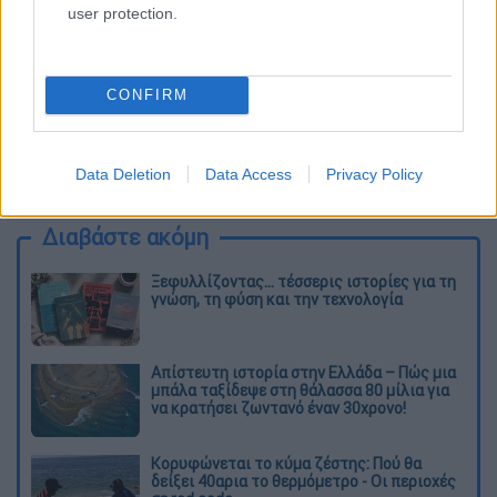
user protection.
CONFIRM
καταχώρηση
Data Deletion
Data Access
Privacy Policy
Διαβάστε ακόμη
Ξεφυλλίζοντας... τέσσερις ιστορίες για τη
γνώση, τη φύση και την τεχνολογία
Απίστευτη ιστορία στην Ελλάδα – Πώς μια
μπάλα ταξίδεψε στη θάλασσα 80 μίλια για
να κρατήσει ζωντανό έναν 30χρονο!
Κορυφώνεται το κύμα ζέστης: Πού θα
δείξει 40αρια το θερμόμετρο - Οι περιοχές