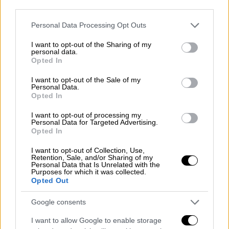
Μητσοτάκη και του Εμανουέλ Μακρόν
το
third parties.
Σάββατο.
Please note that this website/app uses one or more Google
Personal Data Processing Opt Outs
services and may gather and store information including but
ΔΙΑΒΑΣΤΕ ΕΠΙΣΗΣ
not limited to your visit or usage behaviour. You may click to
I want to opt-out of the Sharing of my
personal data.
grant or deny consent to Google and its third-party tags to
Opted In
Ελλάδα
|
24.04.2026 15:41
use your data for below specified purposes in below Google
consent section.
Δίωξη για υπόθαλψη εγκληματία
I want to opt-out of the Sale of my
Personal Data.
στους τρεις συλληφθέντες για τη
Opted In
δολοφονία στον Άγιο Δημήτριο - Τι
I want to opt-out of processing my
υποστηρίζει η κοπέλα του δράστη
Personal Data for Targeted Advertising.
Opted In
I want to opt-out of Collection, Use,
Retention, Sale, and/or Sharing of my
Personal Data that Is Unrelated with the
Κατά τη διάρκεια της επίσκεψης, αναμένεται
Purposes for which it was collected.
Opted Out
να επιβεβαιωθεί η
ανανέωση της
ελληνογαλλικής αμυντικής συμφωνίας
, η
Google consents
οποία είχε υπογραφεί το 2021, σε μια κίνηση
I want to allow Google to enable storage
με ιδιαίτερη σημασία για τη συνεργασία των