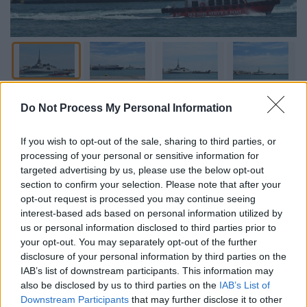
Προσθέστε το ΕΘΝΟΣ στη Google
Do Not Process My Personal Information
Στο λιμάνι του
Πειραιά
κατέπλευσε σήμερα,
If you wish to opt-out of the sale, sharing to third parties, or
Παρασκευή 24/4 για πρώτη φορά, η
φρεγάτα
processing of your personal or sensitive information for
«Κίμων»
, η οποία αποτελεί τη νέα ναυαρχίδα
targeted advertising by us, please use the below opt-out
section to confirm your selection. Please note that after your
του ελληνικού Πολεμικού Ναυτικού,
opt-out request is processed you may continue seeing
προσελκύοντας το ενδιαφέρον όσων
interest-based ads based on personal information utilized by
βρέθηκαν στην περιοχή.
us or personal information disclosed to third parties prior to
your opt-out. You may separately opt-out of the further
Ο λόγος της άφιξης της πρώτης ελληνικής
disclosure of your personal information by third parties on the
Belharra
στον Πειραιά είναι η
IAB’s list of downstream participants. This information may
also be disclosed by us to third parties on the
IAB’s List of
προγραμματισμένη επίσκεψη του
Κυριάκου
Downstream Participants
that may further disclose it to other