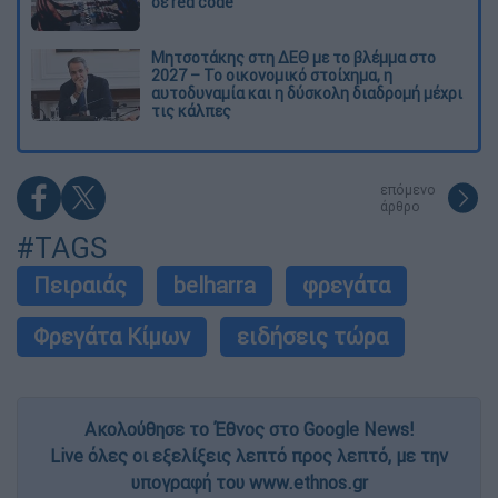
σε red code
Μητσοτάκης στη ΔΕΘ με το βλέμμα στο
2027 – Το οικονομικό στοίχημα, η
αυτοδυναμία και η δύσκολη διαδρομή μέχρι
τις κάλπες
επόμενο
άρθρο
#TAGS
Πειραιάς
belharra
φρεγάτα
Φρεγάτα Κίμων
ειδήσεις τώρα
Ακολούθησε το Έθνος στο Google News!
Live όλες οι εξελίξεις λεπτό προς λεπτό, με την
υπογραφή του www.ethnos.gr