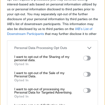
interest-based ads based on personal information utilized by
Όπως τονίζεται στη σχετική ανακοίνωση,
us or personal information disclosed to third parties prior to
στόχος είναι η
έγκαιρη προετοιμασία
ενόψει
your opt-out. You may separately opt-out of the further
disclosure of your personal information by third parties on the
της αντιπυρικής περιόδου και η
ουσιαστική
IAB’s list of downstream participants. This information may
μείωση του κινδύνου
εκδήλωσης και
also be disclosed by us to third parties on the
IAB’s List of
εξάπλωσης πυρκαγιών.
Downstream Participants
that may further disclose it to other
third parties.
Σημειώνεται ότι το υπουργείο καλεί
όλους
Please note that this website/app uses one or more Google
Personal Data Processing Opt Outs
τους πολίτες και τους αρμόδιους φορείς
να
services and may gather and store information including but
συμβάλουν ενεργά στην εφαρμογή των
not limited to your visit or usage behaviour. You may click to
I want to opt-out of the Sharing of my
personal data.
μέτρων, επιδεικνύοντας
υπευθυνότητα και
grant or deny consent to Google and its third-party tags to
Opted In
συνεργασία
για την προστασία της
use your data for below specified purposes in below Google
consent section.
ανθρώπινης ζωής, της περιουσίας και του
I want to opt-out of the Sale of my
Personal Data.
φυσικού περιβάλλοντος.
Opted In
Ποιες οι αλλαγές που επέρχονται
I want to opt-out of processing my
Personal Data for Targeted Advertising.
Opted In
Όπως έγινε γνωστό από το
υπουργείο