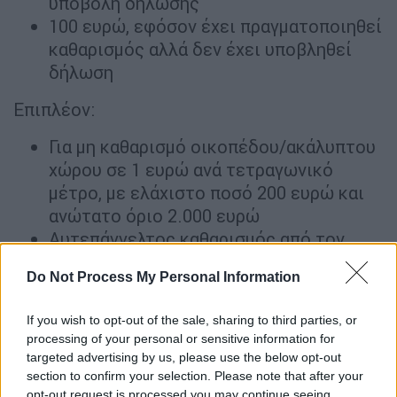
υποβολή δήλωσης
100 ευρώ, εφόσον έχει πραγματοποιηθεί
καθαρισμός αλλά δεν έχει υποβληθεί
δήλωση
Επιπλέον:
Για μη καθαρισμό οικοπέδου/ακάλυπτου
χώρου σε 1 ευρώ ανά τετραγωνικό
μέτρο, με ελάχιστο ποσό 200 ευρώ και
ανώτατο όριο 2.000 ευρώ
Αυτεπάγγελτος καθαρισμός από τον
δήμο με καταλογισμό δαπάνης
Do Not Process My Personal Information
Ποινικές κυρώσεις σε περίπτωση
ψευδούς δήλωσης (φυλάκιση
If you wish to opt-out of the sale, sharing to third parties, or
τουλάχιστον 6 μηνών και χρηματική
processing of your personal or sensitive information for
ποινή 5.000 ευρώ)
targeted advertising by us, please use the below opt-out
section to confirm your selection. Please note that after your
Ενίσχυση πρόληψης και συντονισμού
opt-out request is processed you may continue seeing