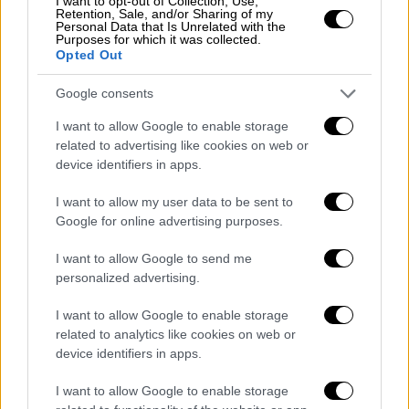
Κλιματικής Κρίσης και Πολιτικής
I want to opt-out of Collection, Use,
Retention, Sale, and/or Sharing of my
Προστασίας
, με τα
άρθρα 41, 43 και 44
του
Personal Data that Is Unrelated with the
Purposes for which it was collected.
Νόμου 5182/2026 (Α' 28) και την Κ.Υ.Α.
το
Opted Out
υφιστάμενο νομικό καθεστώς περί των
Google consents
καθαρισμών οικοπεδικών και λοιπών και
ακάλυπτων χώρων και του Εθνικού
I want to allow Google to enable storage
Μητρώου Τήρησης Μέτρων Προληπτικής
related to advertising like cookies on web or
device identifiers in apps.
Πυροπροστασίας Ιδιοκτησιών
συμπληρώνεται και τροποποιείται
.
I want to allow my user data to be sent to
Google for online advertising purposes.
Συνοπτικά, οι
κύριες αλλαγές
στο υπάρχον
θεσμικό πλαίσιο που επέρχονται, σύμφωνα
I want to allow Google to send me
με
ενημέρωση του υπουργείου
, είναι οι
personalized advertising.
παρακάτω:
I want to allow Google to enable storage
related to analytics like cookies on web or
Στους υπόχρεους προς υποβολή
device identifiers in apps.
δήλωσης καθαρισμού στο Εθνικό
Μητρώο Τήρησης Μέτρων Προληπτικής
I want to allow Google to enable storage